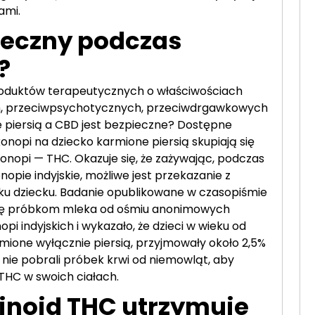
ami.
ieczny podczas
?
roduktów terapeutycznych o właściwościach
ch, przeciwpsychotycznych, przeciwdrgawkowych
e piersią a CBD jest bezpieczne? Dostępne
nopi na dziecko karmione piersią skupiają się
nopi — THC. Okazuje się, że zażywając, podczas
nopie indyjskie, możliwe jest przekazanie z
u dziecku. Badanie opublikowane w czasopiśmie
się próbkom mleka od ośmiu anonimowych
pi indyjskich i wykazało, że dzieci w wieku od
rmione wyłącznie piersią, przyjmowały około 2,5%
ie pobrali próbek krwi od niemowląt, aby
THC w swoich ciałach.
inoid THC utrzymuje