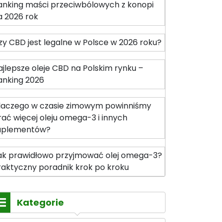
anking maści przeciwbólowych z konopi
a 2026 rok
zy CBD jest legalne w Polsce w 2026 roku?
ajlepsze oleje CBD na Polskim rynku –
anking 2026
laczego w czasie zimowym powinniśmy
rać więcej oleju omega-3 i innych
uplementów?
ak prawidłowo przyjmować olej omega-3?
raktyczny poradnik krok po kroku
Kategorie