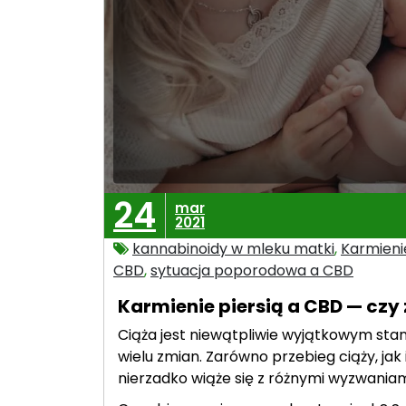
24
mar
2021
kannabinoidy w mleku matki
,
Karmienie
CBD
,
sytuacja poporodowa a CBD
Karmienie piersią a CBD — czy
Ciąża jest niewątpliwie wyjątkowym sta
wielu zmian. Zarówno przebieg ciąży, jak
nierzadko wiąże się z różnymi wyzwaniam