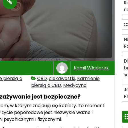
R
n
C
N
R
D
Kamil Włodarek
b
s
 piersią a
CBD
,
ciekawostki
,
Karmienie
piersią a CBD
,
Medycyna
J
 zażywanie jest bezpieczne?
P
nem, w którym znajdują się kobiety. To moment
 i życie poporodowe jest niezwykle ważne i
i psychicznymi i fizycznymi.