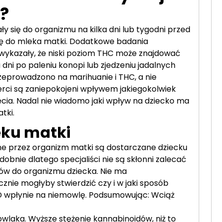
?
ły się do organizmu na kilka dni lub tygodni przed
ię do mleka matki. Dodatkowe badania
wykazały, że niski poziom THC może znajdować
 dni po paleniu konopi lub zjedzeniu jadalnych
rzeprowadzono na marihuanie i THC, a nie
rci są zaniepokojeni wpływem jakiegokolwiek
ia. Nadal nie wiadomo jaki wpływ na dziecko ma
tki.
eku matki
e przez organizm matki są dostarczane dziecku
obnie dlatego specjaliści nie są skłonni zalecać
w do organizmu dziecka. Nie ma
nie mogłyby stwierdzić czy i w jaki sposób
D wpłynie na niemowlę. Podsumowując: Wciąż
laka. Wyższe stężenie kannabinoidów, niż to