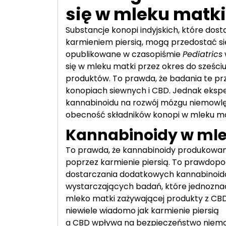
się w mleku matki
Substancje konopi indyjskich, które dosta
karmieniem piersią, mogą przedostać s
opublikowane w czasopiśmie
Pediatrics
się w mleku matki przez okres do sześciu
produktów. To prawda, że ​​badania te p
konopiach siewnych i CBD. Jednak ekspe
kannabinoidu na rozwój mózgu niemowlęc
obecność składników konopi w mleku ma
Kannabinoidy w ml
To prawda, że kannabinoidy produkowan
poprzez karmienie piersią. To prawdopod
dostarczania dodatkowych kannabinoidó
wystarczających badań, które jednoznacz
mleko matki zażywającej produkty z CB
niewiele wiadomo jak karmienie piersią
a CBD wpływa na bezpieczeństwo niemow