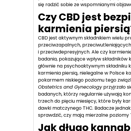
się radzić sobie ze wspomnianymi objaw
Czy CBD jest bezp
karmienia piersią
CBD jest aktywnym składnikiem wielu p
przeciwzapalnych, przeciwutleniający
i przeciwdepresyjnych. Ale czy karmieni
badania, pokazujące wpływ składników ko
głównie na psychoaktywnym składniku ko
karmienia piersią, nielegalne w Polsce ko
pokarmem niskiego poziomu tego związk
Obstetrics and Gynecology
przyjrzało 
badanych, którzy regularnie używają kono
trzech do pięciu miesięcy, które były ka
dawki matczynego THC. Badacze jednak n
sprawdzić, czy mają mierzalne poziomy 
Jak długo kannab