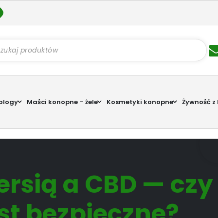
kiwarka
któw
ology
Maści konopne – żele
Kosmetyki konopne
Żywność z
ersią a CBD — czy
st bezpieczne?