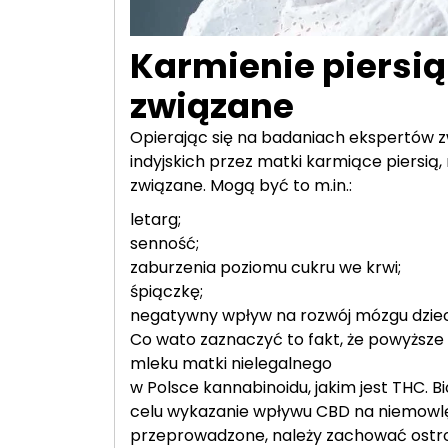
Karmienie piersią 
związane
Opierając się na badaniach ekspertów 
indyjskich przez matki karmiące piersi
związane. Mogą być to m.in.:
letarg;
senność;
zaburzenia poziomu cukru we krwi;
śpiączkę;
negatywny wpływ na rozwój mózgu dzie
Co wato zaznaczyć to fakt, że powyższe
mleku matki nielegalnego
w Polsce kannabinoidu, jakim jest THC.
celu wykazanie wpływu CBD na niemowlę
przeprowadzone, należy zachować ostroż