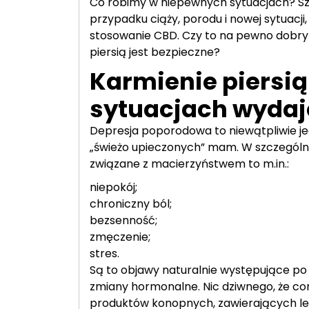
Co robimy w niepewnych sytuacjach? S
przypadku ciąży, porodu i nowej sytuacji,
stosowanie CBD. Czy to na pewno dobry
piersią jest bezpieczne?
Karmienie piersią
sytuacjach wydaj
Depresja poporodowa to niewątpliwie je
„świeżo upieczonych” mam. W szczególnośc
związane z macierzyństwem to m.in.:
niepokój;
chroniczny ból;
bezsenność;
zmęczenie;
stres.
Są to objawy naturalnie występujące po 
zmiany hormonalne. Nic dziwnego, że co
produktów konopnych, zawierających le