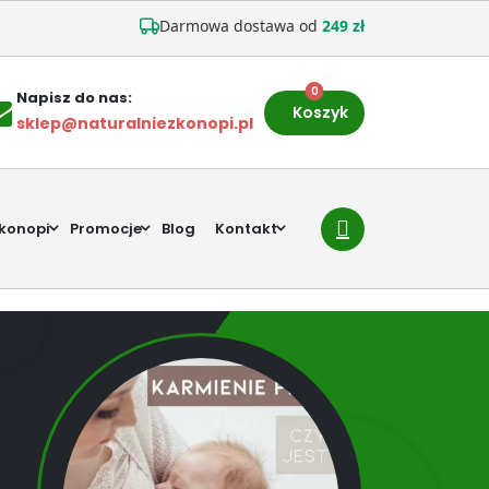
Darmowa dostawa od
249 zł
0
Napisz do nas:
Koszyk
sklep@naturalniezkonopi.pl
 konopi
Promocje
Blog
Kontakt