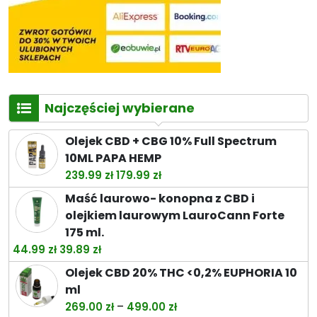
Najczęściej wybierane
Olejek CBD + CBG 10% Full Spectrum
10ML PAPA HEMP
Pierwotna
Aktualna
239.99
zł
179.99
zł
cena
cena
Maść laurowo- konopna z CBD i
wynosiła:
wynosi:
olejkiem laurowym LauroCann Forte
239.99 zł.
179.99 zł.
175 ml.
Pierwotna
Aktualna
44.99
zł
39.89
zł
cena
cena
Olejek CBD 20% THC <0,2% EUPHORIA 10
wynosiła:
wynosi:
ml
44.99 zł.
39.89 zł.
Zakres
–
269.00
zł
499.00
zł