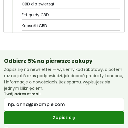
CBD dla zwierząt
E-Liquidy CBD
Kapsułki CBD
Olejki CBD
CannabiGold
Essenz
Odbierz 5% na pierwsze zakupy
Zapisz się na newsletter — wyślemy kod rabatowy, a potem
Euphoria
raz na jakiś czas podpowiedzi, jak dobrać produkty konopne,
Femicanna
i informacje o nowościach. Bez spamu, wypisujesz się
jednym kliknięciem.
Kombinat Konopny
Twój adres e-mail
Liroyal
Medihemp
Zapisz się
Olejki CBD 10ml