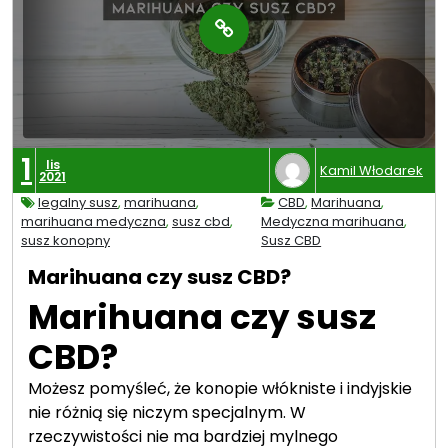
1
lis
Kamil Włodarek
2021
legalny susz
,
marihuana
,
CBD
,
Marihuana
,
marihuana medyczna
,
susz cbd
,
Medyczna marihuana
,
susz konopny
Susz CBD
Marihuana czy susz CBD?
Marihuana czy susz
CBD?
Możesz pomyśleć, że konopie włókniste i indyjskie
nie różnią się niczym specjalnym. W
rzeczywistości nie ma bardziej mylnego