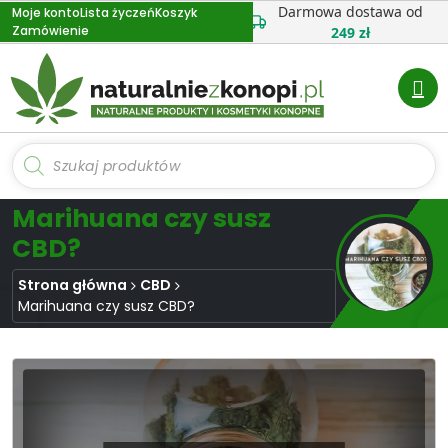
Przejdź
Darmowa dostawa od
Moje konto
Lista życzeń
Koszyk
Zamówienie
do
249 zł
treści
Wyszukiwarka
produktów
Marihuana czy susz
CBD?
Strona główna
CBD
Marihuana czy susz CBD?