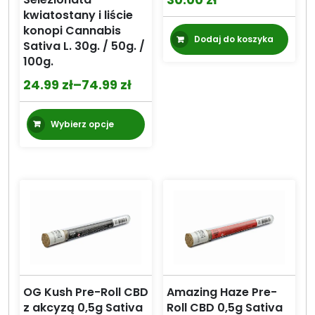
kwiatostany i liście
konopi Cannabis
Dodaj do koszyka
Sativa L. 30g. / 50g. /
100g.
24.99
zł
–
74.99
zł
Zakres
cen:
Ten
Wybierz opcje
od
produkt
24.99 zł
ma
wiele
do
wariantów.
74.99 zł
Opcje
można
wybrać
na
stronie
produktu
OG Kush Pre-Roll CBD
Amazing Haze Pre-
z akcyzą 0,5g Sativa
Roll CBD 0,5g Sativa