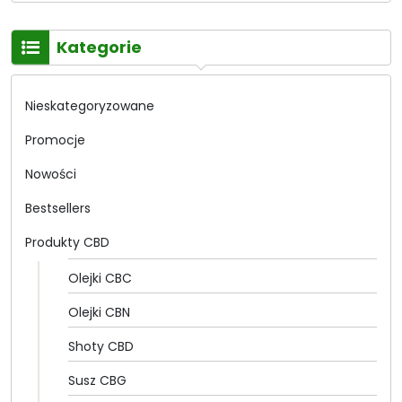
cen:
od
Kategorie
269.00 zł
do
499.00 zł
Nieskategoryzowane
Promocje
Nowości
Bestsellers
Produkty CBD
Olejki CBC
Olejki CBN
Shoty CBD
Susz CBG