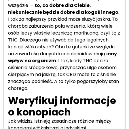
wszędzie —
to, co dobre dla Ciebie,
niekoniecznie będzie dobre dla kogoś innego
.
I tak za najlepszy przykład może służyć jaskra. To
choroba zaburzenia pola widzenia, którą wiele
osób leczy właśnie leczniczą marihuaną, czyli tą z
THC. Dlaczego nie używać do tego legalnych
konopi włóknistych? Oba te gatunki ze względu
na zawartość danych kannabinoidów mają
inny
wpływ na organizm
. I tak, kiedy THC obniża
ciśnienie śródgałkowe, przynosząc ulgę osobom
cierpiącym na jaskrę, tak CBD może to ciśnienie
znacząco podnieść. A to tylko pogorszyłoby stan
chorego.
Weryfikuj informacje
o konopiach
Jak widzisz, istnieją zasadnicze różnice między
konopiami włóknistymi a indyjskimi.