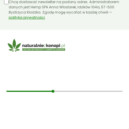
Chcę dostawać newsletter na podany adres. Administratorem
Olejki CBD 11ml
danych jest Hemp SPA Anna Włodarek, Idzików 104a, 57-500
Bystrzyca Kłodzka. Zgodę mogę wycofać w każdej chwili —
polityka prywatności
Olejki CBD 12ml
.
Olejki CBD 30ml
Papa Hemp
Producenci
Olejki CBD 5%
E-mail:
sklep@naturalniezkonopi.pl
Olejki CBD 10%
Olejki CBD 20%
Informacje
Olejki CBD 30%
O nas
Nasiona CBD
Koszt i sposób wysyłki
Olejki CBG
Czas dostawy
Formy płatności
Pasty CBD