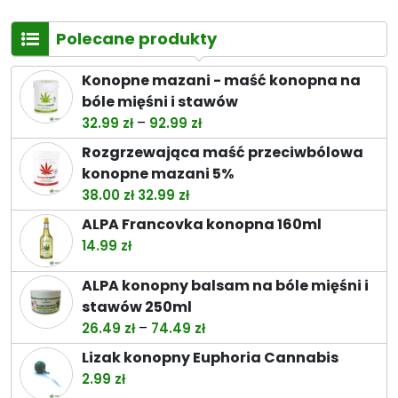
Polecane produkty
Konopne mazani - maść konopna na
bóle mięśni i stawów
Zakres
–
32.99
zł
92.99
zł
cen:
Rozgrzewająca maść przeciwbólowa
od
konopne mazani 5%
32.99 zł
Pierwotna
Aktualna
38.00
zł
32.99
zł
do
cena
cena
ALPA Francovka konopna 160ml
92.99 zł
wynosiła:
wynosi:
14.99
zł
38.00 zł.
32.99 zł.
ALPA konopny balsam na bóle mięśni i
stawów 250ml
Zakres
–
26.49
zł
74.49
zł
cen:
Lizak konopny Euphoria Cannabis
od
2.99
zł
26.49 zł