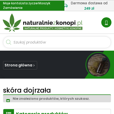
Przejdź
Darmowa dostawa od
Moje konto
Lista życzeń
Koszyk
Zamówienie
do
249 zł
treści
Wyszukiwarka
produktów
Strona główna
skóra dojrzała
Nie znaleziono produktów, których szukasz.
Kategorie produktów