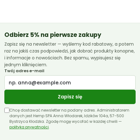
od
42.99 zł
do
119.99 zł
Odbierz 5% na pierwsze zakupy
Zapisz się na newsletter — wyślemy kod rabatowy, a potem
raz na jakiś czas podpowiedzi, jak dobrać produkty konopne,
i informacje o nowościach. Bez spamu, wypisujesz się
jednym kliknięciem.
Twój adres e-mail
Zapisz się
Chcę dostawać newsletter na podany adres. Administratorem
danych jest Hemp SPA Anna Włodarek, Idzików 104a, 57-500
Bystrzyca Kłodzka. Zgodę mogę wycofać w każdej chwili —
polityka prywatności
.