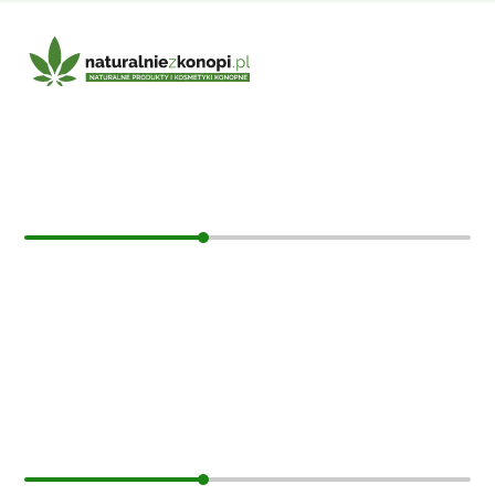
E-mail:
sklep@naturalniezkonopi.pl
Informacje
O nas
Koszt i sposób wysyłki
Czas dostawy
Formy płatności
Moje konto