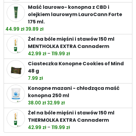
do
Maść laurowo- konopna z CBD i
74.49 zł
olejkiem laurowym LauroCann Forte
175 ml.
Pierwotna
Aktualna
44.99
zł
39.89
zł
cena
cena
Żel na bóle mięśni i stawów 150 ml
wynosiła:
wynosi:
MENTHOLKA EXTRA Cannaderm
44.99 zł.
39.89 zł.
Zakres
–
42.99
zł
119.99
zł
cen:
Ciasteczka Konopne Cookies of Mind
od
48 g
42.99 zł
7.99
zł
do
Konopne mazani - chłodząca maść
119.99 zł
konopna 250 ml
Pierwotna
Aktualna
38.00
zł
32.99
zł
cena
cena
Żel na bóle mięśni i stawów 150 ml
wynosiła:
wynosi:
THERMOLKA EXTRA Cannaderm
38.00 zł.
32.99 zł.
Zakres
–
42.99
zł
119.99
zł
cen: