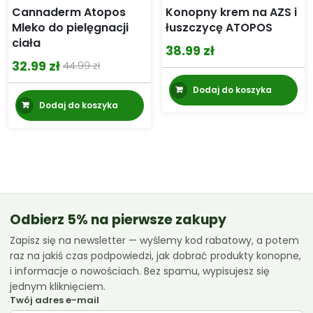
Cannaderm Atopos
Konopny krem na AZS i
Mleko do pielęgnacji
łuszczycę ATOPOS
ciała
38.99
zł
32.99
zł
44.99
zł
Pierwotna
Aktualna
Dodaj do koszyka
cena
cena
Dodaj do koszyka
wynosiła:
wynosi:
44.99 zł.
32.99 zł.
Odbierz 5% na pierwsze zakupy
Zapisz się na newsletter — wyślemy kod rabatowy, a potem
raz na jakiś czas podpowiedzi, jak dobrać produkty konopne,
i informacje o nowościach. Bez spamu, wypisujesz się
jednym kliknięciem.
Twój adres e-mail