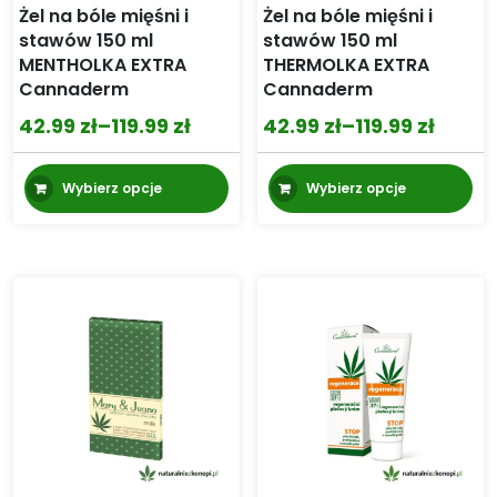
Żel na bóle mięśni i
Żel na bóle mięśni i
stawów 150 ml
stawów 150 ml
MENTHOLKA EXTRA
THERMOLKA EXTRA
Cannaderm
Cannaderm
42.99
zł
–
119.99
zł
42.99
zł
–
119.99
zł
Zakres
Zakres
cen:
cen:
Ten
Te
Wybierz opcje
Wybierz opcje
od
od
produkt
pr
42.99 zł
42.99 zł
ma
m
wiele
wi
do
do
wariantów.
wa
119.99 zł
119.99 zł
Opcje
Op
można
mo
wybrać
wy
na
na
stronie
st
produktu
pr