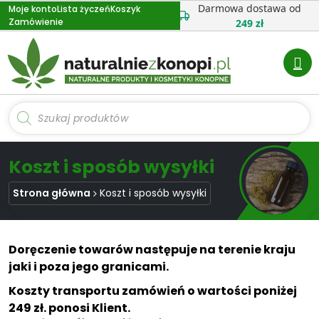
Przejdź
Darmowa dostawa od
Moje konto
Lista życzeń
Koszyk
Zamówienie
do
249 zł
treści
Wyszukiwarka
produktów
Koszt i sposób wysyłki
Strona główna
Koszt i sposób wysyłki
Doręczenie towarów następuje na terenie kraju
jaki i poza jego granicami.
Koszty transportu zamówień o wartości poniżej
249 zł. ponosi Klient.