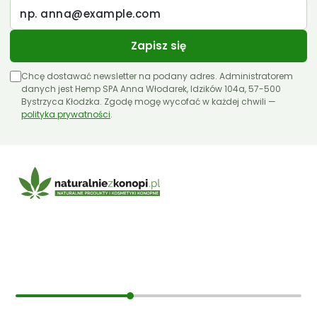
Zapisz się
Chcę dostawać newsletter na podany adres. Administratorem
danych jest Hemp SPA Anna Włodarek, Idzików 104a, 57-500
Bystrzyca Kłodzka. Zgodę mogę wycofać w każdej chwili —
polityka prywatności
.
E-mail:
sklep@naturalniezkonopi.pl
Informacje
O nas