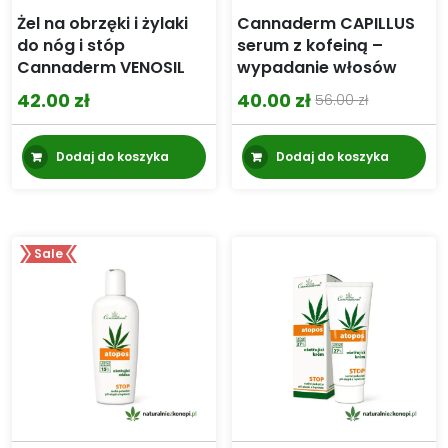
Żel na obrzęki i żylaki
Cannaderm CAPILLUS
do nóg i stóp
serum z kofeiną –
Cannaderm VENOSIL
wypadanie włosów
42.00
zł
40.00
zł
56.00
zł
Pierwotna
Aktualna
cena
cena
Dodaj do koszyka
Dodaj do koszyka
wynosiła:
wynosi:
56.00 zł.
40.00 zł.
Sale