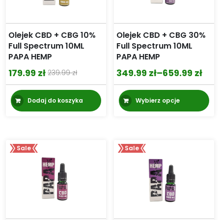
Olejek CBD + CBG 10%
Olejek CBD + CBG 30%
Full Spectrum 10ML
Full Spectrum 10ML
PAPA HEMP
PAPA HEMP
179.99
zł
349.99
zł
–
659.99
zł
239.99
zł
Pierwotna
Aktualna
Zakres
cena
cena
cen:
Te
Dodaj do koszyka
Wybierz opcje
wynosiła:
wynosi:
od
pr
239.99 zł.
179.99 zł.
349.99 zł
m
wi
do
wa
659.99 zł
Sale
Sale
Op
mo
wy
na
st
pr