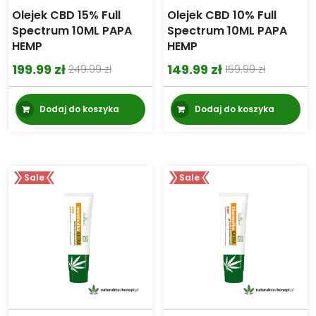
Olejek CBD 15% Full
Olejek CBD 10% Full
Spectrum 10ML PAPA
Spectrum 10ML PAPA
HEMP
HEMP
199.99
zł
149.99
zł
249.99
zł
159.99
zł
Pierwotna
Aktualna
Pierwotna
Aktualna
cena
cena
cena
cena
Dodaj do koszyka
Dodaj do koszyka
wynosiła:
wynosi:
wynosiła:
wynosi:
249.99 zł.
199.99 zł.
159.99 zł.
149.99 zł.
Sale
Sale