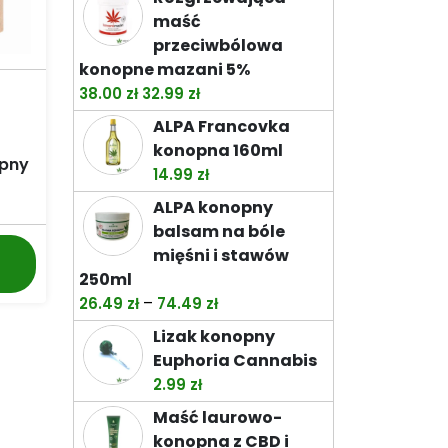
od
maść
32.99 zł
przeciwbólowa
do
konopne mazani 5%
92.99 zł
Pierwotna
Aktualna
38.00
zł
32.99
zł
cena
cena
ALPA Francovka
wynosiła:
wynosi:
konopna 160ml
38.00 zł.
32.99 zł.
pny
14.99
zł
ALPA konopny
balsam na bóle
mięśni i stawów
250ml
Zakres
–
26.49
zł
74.49
zł
cen:
Lizak konopny
od
Euphoria Cannabis
26.49 zł
2.99
zł
do
Maść laurowo-
74.49 zł
konopna z CBD i