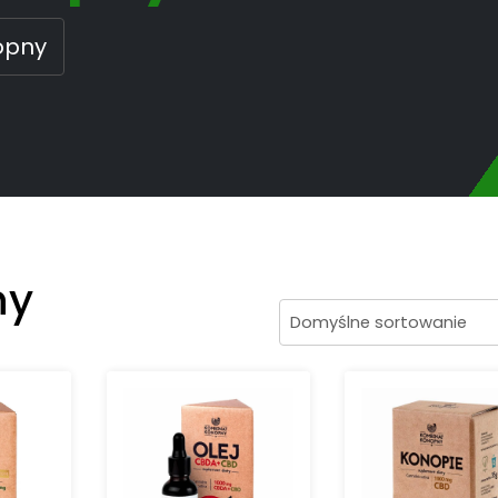
opny
ny