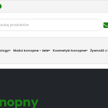
kiwarka
któw
ology
Maści konopne – żele
Kosmetyki konopne
Żywność z
onopny