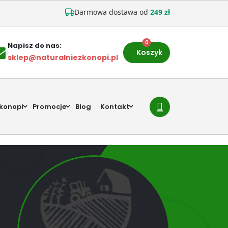
Darmowa dostawa od
249 zł
0
Napisz do nas:
Koszyk
sklep@naturalniezkonopi.pl
 konopi
Promocje
Blog
Kontakt