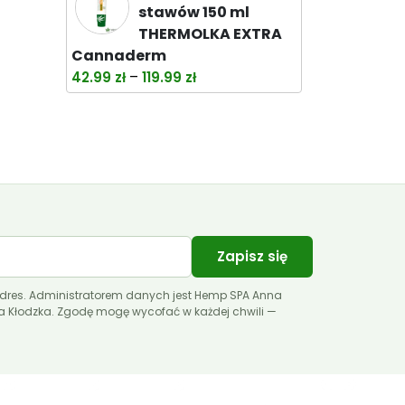
wynosiła:
wynosi:
stawów 150 ml
38.00 zł.
32.99 zł.
THERMOLKA EXTRA
Cannaderm
Zakres
–
42.99
zł
119.99
zł
cen:
od
42.99 zł
do
119.99 zł
Zapisz się
dres. Administratorem danych jest Hemp SPA Anna
ca Kłodzka. Zgodę mogę wycofać w każdej chwili —