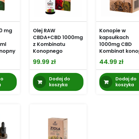
00 mg
Olej RAW
Konopie w
CBDA+CBD 1000mg
kapsułkach
 ml
z Kombinatu
1000mg CBD
onopny
Konopnego
Kombinat kono
99.99
zł
44.99
zł
do
Dodaj do
Dodaj do
a
koszyka
koszyka