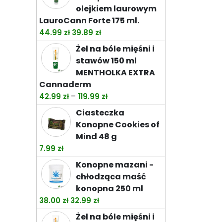
olejkiem laurowym
LauroCann Forte 175 ml.
Pierwotna
Aktualna
44.99
zł
39.89
zł
cena
cena
Żel na bóle mięśni i
wynosiła:
wynosi:
stawów 150 ml
44.99 zł.
39.89 zł.
MENTHOLKA EXTRA
Cannaderm
Zakres
–
42.99
zł
119.99
zł
cen:
Ciasteczka
od
Konopne Cookies of
42.99 zł
Mind 48 g
do
7.99
zł
119.99 zł
Konopne mazani -
chłodząca maść
konopna 250 ml
Pierwotna
Aktualna
38.00
zł
32.99
zł
cena
cena
Żel na bóle mięśni i