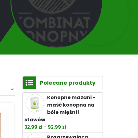
Polecane produkty
Konopne mazani -
maść konopna na
bóle mięśni i
stawów
Zakres
–
32.99
zł
92.99
zł
cen:
Rozgrzewająca