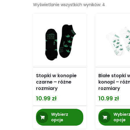
Wyświetlanie wszystkich wyników: 4
Stopki w konopie
Białe stopki w
czarne – różne
konopi – róż
rozmiary
rozmiary
10.99
zł
10.99
zł
Ten
Wybierz
Wybier
produkt
opcje
opcje
ma