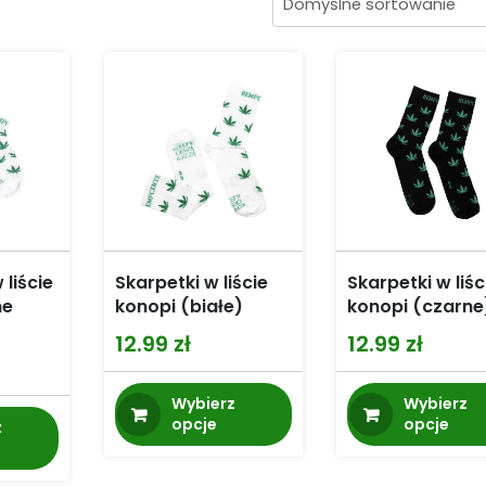
 liście
Skarpetki w liście
Skarpetki w liśc
ne
konopi (białe)
konopi (czarne
12.99
zł
12.99
zł
Ten
Wybierz
Wybierz
Ten
produkt
opcje
opcje
z
produkt
ma
ma
wiele