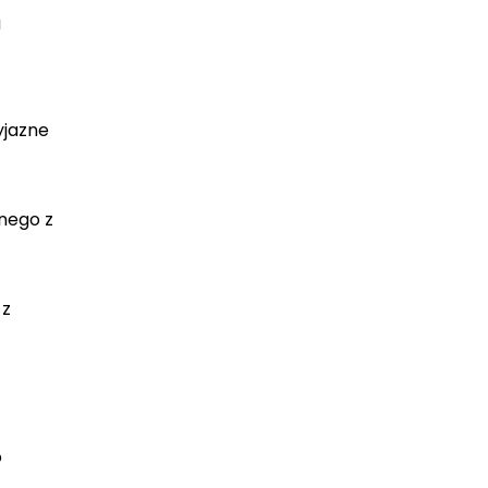
a
do
119.99 zł
yjazne
pnego z
 z
o