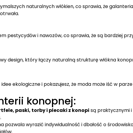
ymalszych naturalnych włókien, co sprawia, że galanteri
gotrwała.
m pestycydów i nawozów, co sprawia, że są bardziej prz
lowy design, który łączy naturalną strukturę włókna kono
idee ekologiczne i pokazujesz, że moda może iść w parze
terii konopnej:
tfele, paski, torby i plecaki z konopi
są praktycznymi i
.
na pozwala wyrazić indywidualność i dbałość o środowisk
iałów.