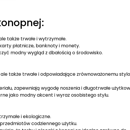
wiele
wariantów.
wariantów.
Opcje
Opcje
można
konopnej:
można
wybrać
wybrać
na
na
stronie
 ale także trwałe i wytrzymałe.
stronie
produktu
 karty płatnicze, banknoty i monety.
produktu
ączyć modny wygląd z dbałością o środowisko.
e, ale także trwałe i odpowiadające zrównoważonemu styl
ału, zapewniają wygodę noszenia i długotrwałe użytkow
arne jako modny akcent i wyraz osobistego stylu.
trzymałe i ekologiczne.
 przedmiotów codziennego użytku.