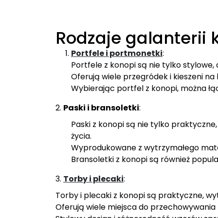
wiele
wariantów.
Opcje
Rodzaje galanterii 
można
wybrać
Portfele i portmonetki
:
na
Portfele z konopi są nie tylko stylowe,
stronie
Oferują wiele przegródek i kieszeni na
produktu
Wybierając portfel z konopi, można ł
2.
Paski i bransoletki
:
Paski z konopi są nie tylko praktyczn
życia.
Wyprodukowane z wytrzymałego materi
Bransoletki z konopi są również popul
3.
Torby i plecaki
:
Torby i plecaki z konopi są praktyczne, wy
Oferują wiele miejsca do przechowywania