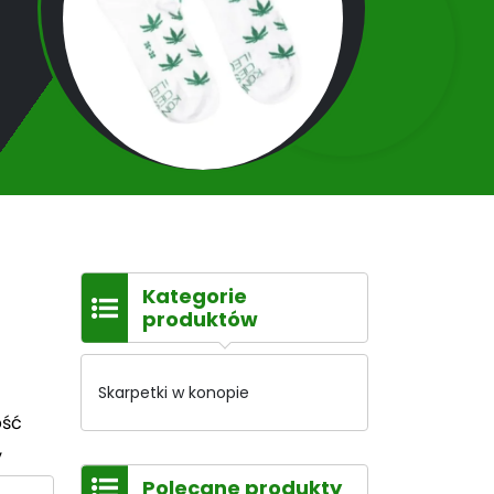
Kategorie
produktów
Skarpetki w konopie
ość
,
Polecane produkty