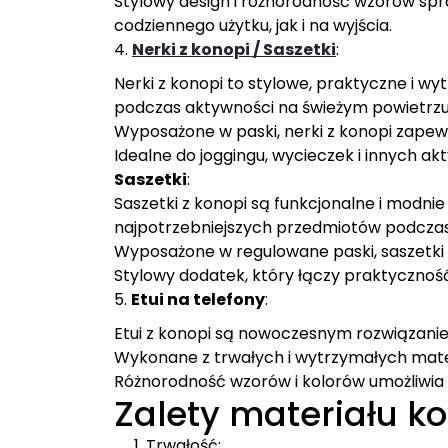
Stylowy design i różnorodność wzorów spraw
codziennego użytku, jak i na wyjścia.
4.
Nerki z konopi / Saszetki
:
Nerki z konopi to stylowe, praktyczne i
podczas aktywności na świeżym powietrzu
Wyposażone w paski, nerki z konopi zapew
Idealne do joggingu, wycieczek i innych ak
Saszetki
:
Saszetki z konopi są funkcjonalne i modn
najpotrzebniejszych przedmiotów podczas 
Wyposażone w regulowane paski, saszetki z
Stylowy dodatek, który łączy praktycznoś
5.
Etui na telefony
:
Etui z konopi są nowoczesnym rozwiązani
Wykonane z trwałych i wytrzymałych mater
Różnorodność wzorów i kolorów umożliwia
Zalety materiału k
Trwałość: