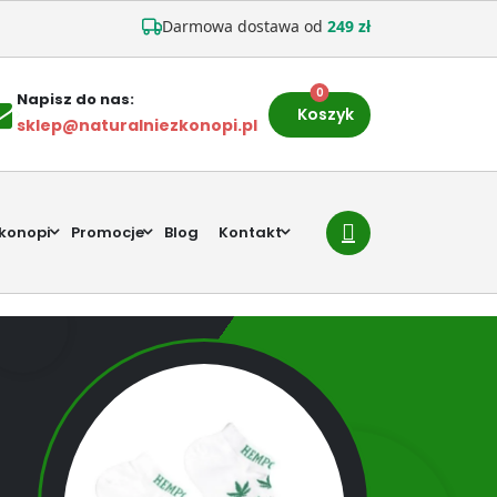
Darmowa dostawa od
249 zł
0
Napisz do nas:
Koszyk
sklep@naturalniezkonopi.pl
 konopi
Promocje
Blog
Kontakt