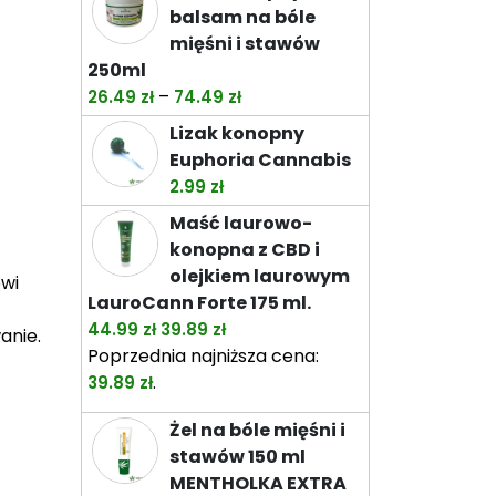
wariantów.
balsam na bóle
Opcje
mięśni i stawów
można
250ml
wybrać
Zakres
–
26.49
zł
74.49
zł
na
cen:
Lizak konopny
stronie
od
Euphoria Cannabis
produktu
26.49 zł
2.99
zł
do
Maść laurowo-
74.49 zł
konopna z CBD i
olejkiem laurowym
owi
LauroCann Forte 175 ml.
Pierwotna
Aktualna
44.99
zł
39.89
zł
anie.
cena
cena
Poprzednia najniższa cena:
wynosiła:
wynosi:
.
39.89
zł
44.99 zł.
39.89 zł.
Żel na bóle mięśni i
stawów 150 ml
MENTHOLKA EXTRA