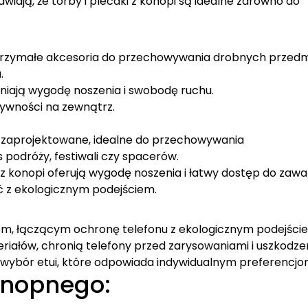
iają, że torby i plecaki z konopi są idealne zarówno do
 wytrzymałe akcesoria do przechowywania drobnych przed
.
niają wygodę noszenia i swobodę ruchu.
tywności na zewnątrz.
ie zaprojektowane, idealne do przechowywania
podróży, festiwali czy spacerów.
 konopi oferują wygodę noszenia i łatwy dostęp do zawar
ć z ekologicznym podejściem.
em, łączącym ochronę telefonu z ekologicznym podejści
iałów, chronią telefony przed zarysowaniami i uszkodze
 wybór etui, które odpowiada indywidualnym preferencjo
onopnego: