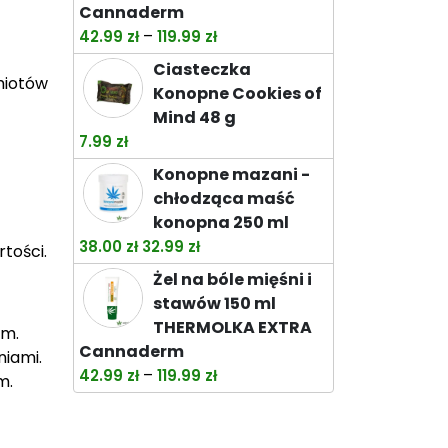
Cannaderm
Zakres
–
42.99
zł
119.99
zł
cen:
Ciasteczka
od
miotów
Konopne Cookies of
42.99 zł
Mind 48 g
do
7.99
zł
119.99 zł
Konopne mazani -
chłodząca maść
konopna 250 ml
Pierwotna
Aktualna
38.00
zł
32.99
zł
tości.
cena
cena
Żel na bóle mięśni i
wynosiła:
wynosi:
stawów 150 ml
38.00 zł.
32.99 zł.
THERMOLKA EXTRA
em.
Cannaderm
niami.
Zakres
–
42.99
zł
119.99
zł
m.
cen:
od
42.99 zł