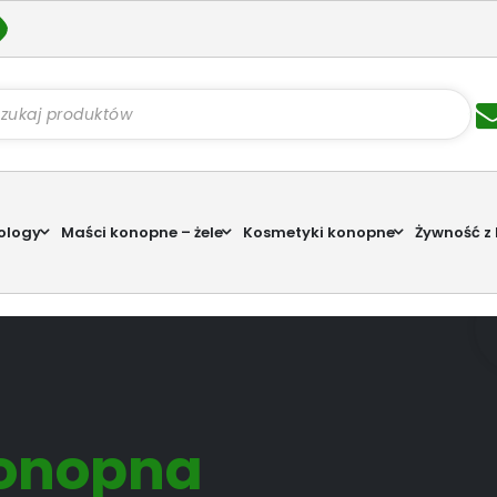
kiwarka
któw
ology
Maści konopne – żele
Kosmetyki konopne
Żywność z
konopna