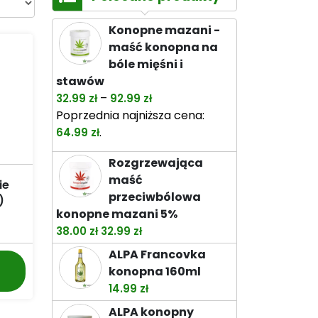
Konopne mazani -
maść konopna na
bóle mięśni i
stawów
Zakres
–
32.99
zł
92.99
zł
cen:
Poprzednia najniższa cena:
od
.
64.99
zł
32.99 zł
Rozgrzewająca
do
maść
92.99 zł
ie
przeciwbólowa
)
konopne mazani 5%
Pierwotna
Aktualna
38.00
zł
32.99
zł
cena
cena
ALPA Francovka
Ten
wynosiła:
wynosi:
konopna 160ml
produkt
38.00 zł.
32.99 zł.
14.99
zł
ma
wiele
ALPA konopny