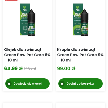
Olejek dla zwierząt
Krople dla zwierząt
Green Paw Pet Care 6%
Green Paw Pet Care 9%
– 10 ml
– 10 ml
64.99
zł
99.00
zł
74.99
zł
Pierwotna
Aktualna
cena
cena
Dowiedz się więcej
Dodaj do koszyka
wynosiła:
wynosi:
74.99 zł.
64.99 zł.