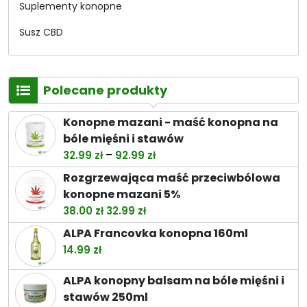
Suplementy konopne
Susz CBD
Polecane produkty
Konopne mazani - maść konopna na
bóle mięśni i stawów
Zakres
–
32.99
zł
92.99
zł
cen:
Rozgrzewająca maść przeciwbólowa
od
konopne mazani 5%
32.99 zł
Pierwotna
Aktualna
38.00
zł
32.99
zł
do
cena
cena
ALPA Francovka konopna 160ml
92.99 zł
wynosiła:
wynosi:
14.99
zł
38.00 zł.
32.99 zł.
ALPA konopny balsam na bóle mięśni i
stawów 250ml