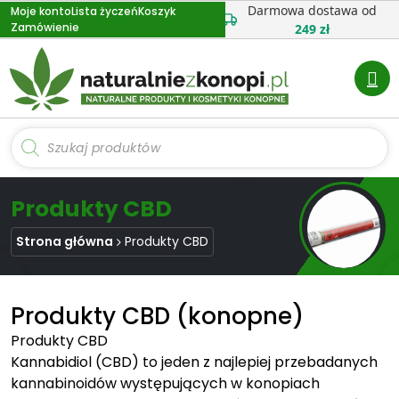
Przejdź
Darmowa dostawa od
Moje konto
Lista życzeń
Koszyk
Zamówienie
do
249 zł
treści
Wyszukiwarka
produktów
Produkty CBD
Strona główna
Produkty CBD
Produkty CBD (konopne)
Produkty CBD
Kannabidiol (CBD) to jeden z najlepiej przebadanych
kannabinoidów występujących w konopiach