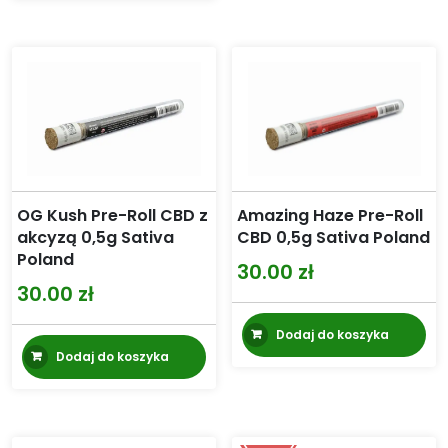
ma
24.99 zł
wiele
do
wariantów.
74.99 zł
Opcje
można
wybrać
na
stronie
produktu
Amazing Haze Pre-Roll
OG Kush Pre-Roll CBD z
CBD 0,5g Sativa Poland
akcyzą 0,5g Sativa
Poland
30.00
zł
30.00
zł
Dodaj do koszyka
Dodaj do koszyka