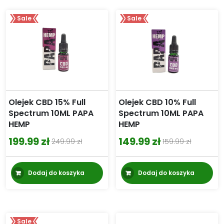
wi
do
wa
659.99 zł
Sale
Sale
Op
mo
wy
na
st
pr
Olejek CBD 15% Full
Olejek CBD 10% Full
Spectrum 10ML PAPA
Spectrum 10ML PAPA
HEMP
HEMP
199.99
zł
149.99
zł
249.99
zł
159.99
zł
Pierwotna
Aktualna
Pierwotna
Aktualna
cena
cena
cena
cena
Dodaj do koszyka
Dodaj do koszyka
wynosiła:
wynosi:
wynosiła:
wynosi:
249.99 zł.
199.99 zł.
159.99 zł.
149.99 zł.
Sale