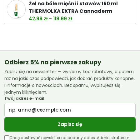
cena
cena
Żel na bóle mięśni i stawów 150 ml
wynosiła:
wynosi:
THERMOLKA EXTRA Cannaderm
38.00 zł.
32.99 zł.
Zakres
–
42.99
zł
119.99
zł
cen:
od
42.99 zł
do
119.99 zł
Odbierz 5% na pierwsze zakupy
Zapisz się na newsletter — wyślemy kod rabatowy, a potem
raz na jakiś czas podpowiedzi, jak dobrać produkty konopne,
i informacje o nowościach. Bez spamu, wypisujesz się
jednym kliknięciem.
Twój adres e-mail
Zapisz się
Chcę dostawać newsletter na podany adres. Administratorem