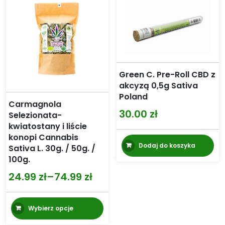
Green C. Pre-Roll CBD z
akcyzą 0,5g Sativa
Poland
Carmagnola
30.00
zł
Selezionata-
kwiatostany i liście
konopi Cannabis
Dodaj do koszyka
Sativa L. 30g. / 50g. /
100g.
24.99
zł
–
74.99
zł
Zakres
cen:
Ten
Wybierz opcje
od
produkt