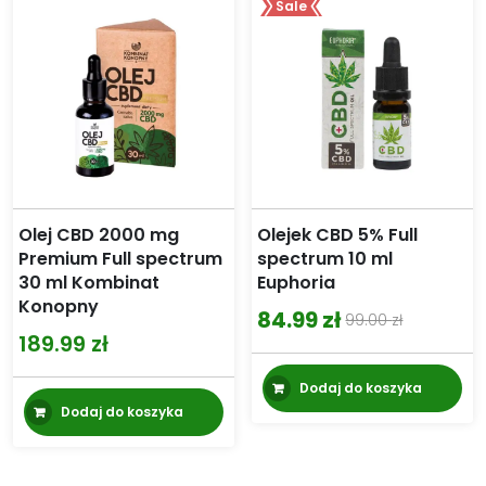
Sale
Olej CBD 2000 mg
Olejek CBD 5% Full
Premium Full spectrum
spectrum 10 ml
30 ml Kombinat
Euphoria
Konopny
84.99
zł
99.00
zł
Pierwotna
Aktualna
189.99
zł
cena
cena
Dodaj do koszyka
wynosiła:
wynosi:
Dodaj do koszyka
99.00 zł.
84.99 zł.