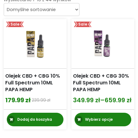
Sale
Sale
Olejek CBD + CBG 10%
Olejek CBD + CBG 30%
Full Spectrum 10ML
Full Spectrum 10ML
PAPA HEMP
PAPA HEMP
179.99
zł
349.99
zł
–
659.99
zł
239.99
zł
Pierwotna
Aktualna
Zakres
cena
cena
cen:
Te
Dodaj do koszyka
Wybierz opcje
wynosiła:
wynosi:
od
pr
m
239.99 zł.
179.99 zł.
349.99 zł