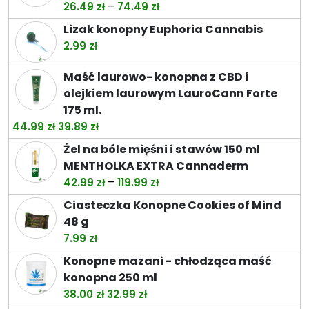
Zakres
–
26.49
zł
74.49
zł
cen:
Lizak konopny Euphoria Cannabis
od
2.99
zł
26.49 zł
do
Maść laurowo- konopna z CBD i
74.49 zł
olejkiem laurowym LauroCann Forte
175 ml.
Pierwotna
Aktualna
44.99
zł
39.89
zł
cena
cena
Żel na bóle mięśni i stawów 150 ml
wynosiła:
wynosi:
MENTHOLKA EXTRA Cannaderm
44.99 zł.
39.89 zł.
Zakres
–
42.99
zł
119.99
zł
cen:
Ciasteczka Konopne Cookies of Mind
od
48 g
42.99 zł
7.99
zł
do
Konopne mazani - chłodząca maść
119.99 zł
konopna 250 ml
Pierwotna
Aktualna
38.00
zł
32.99
zł