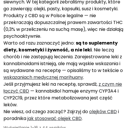
siewnych. W tej kategorii zebraliśmy produkty, które
go zawierają: olejki, pasty, kapsułki, susz i kosmetyki.
Produkty z CBD są w Polsce legalne — nie
przekraczają dopuszczalnej prawem zawartości THC
(0,3% w przeliczeniu na suchą masę), więc nie działają
psychoaktywnie.
Warto od razu zaznaczyć jedno:
są to suplementy
diety, kosmetyki i żywność, a nie leki
. Nie leczą
chorób i nie zastępują leczenia. Zarejestrowane leki z
kannabinoidami istnieją, ale mają wąskie wskazania i
są wydawane na receptę — opisaliśmy to w tekście o
wskazaniach medycznej marihuany
.
Jeśli przyjmujesz leki na receptę, sprawdź,
z czym nie
łączyć CBD
— kannabidiol hamuje enzymy CYP3A4 i
CYP2C19, przez które metabolizowana jest część
leków.
Nie wiesz, od czego zacząć? Zajrzyj do
olejków CBD
i
poradnika
jak stosować olejek CBD
.
Wyświetlanie 1–16 z 44 wyników