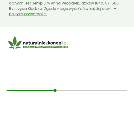
danych jest Hemp SPA Anna Włodarek, Idzików 104a, 57-500
Bystrzyca Kłodzka. Zgodę mogę wycofać w każdej chwili —
polityka prywatności
.
E-mail:
sklep@naturalniezkonopi.pl
Informacje
O nas
Koszt i sposób wysyłki
Czas dostawy
Formy płatności