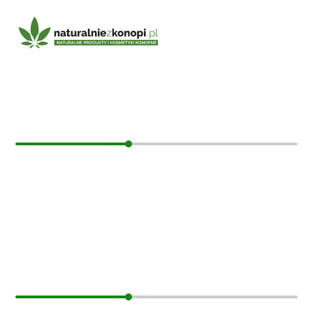
E-mail:
sklep@naturalniezkonopi.pl
Informacje
O nas
Koszt i sposób wysyłki
Czas dostawy
Formy płatności
Moje konto