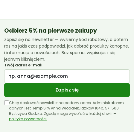
od
42.99 zł
do
119.99 zł
Odbierz 5% na pierwsze zakupy
Zapisz się na newsletter — wyślemy kod rabatowy, a potem
raz na jakiś czas podpowiedzi, jak dobrać produkty konopne,
i informacje o nowościach. Bez spamu, wypisujesz się
jednym kliknięciem.
Twój adres e-mail
Zapisz się
Chcę dostawać newsletter na podany adres. Administratorem
danych jest Hemp SPA Anna Włodarek, Idzików 104a, 57-500
Bystrzyca Kłodzka. Zgodę mogę wycofać w każdej chwili —
polityka prywatności
.