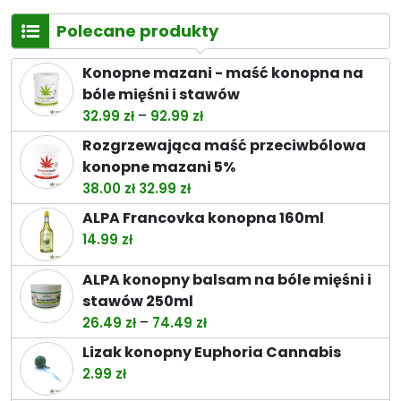
Polecane produkty
Konopne mazani - maść konopna na
bóle mięśni i stawów
Zakres
–
32.99
zł
92.99
zł
cen:
Rozgrzewająca maść przeciwbólowa
od
konopne mazani 5%
32.99 zł
Pierwotna
Aktualna
38.00
zł
32.99
zł
do
cena
cena
ALPA Francovka konopna 160ml
92.99 zł
wynosiła:
wynosi:
14.99
zł
38.00 zł.
32.99 zł.
ALPA konopny balsam na bóle mięśni i
stawów 250ml
Zakres
–
26.49
zł
74.49
zł
cen:
Lizak konopny Euphoria Cannabis
od
2.99
zł
26.49 zł