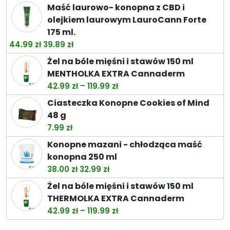
do
Maść laurowo- konopna z CBD i
74.49 zł
olejkiem laurowym LauroCann Forte
175 ml.
Pierwotna
Aktualna
44.99
zł
39.89
zł
cena
cena
Żel na bóle mięśni i stawów 150 ml
wynosiła:
wynosi:
MENTHOLKA EXTRA Cannaderm
44.99 zł.
39.89 zł.
Zakres
–
42.99
zł
119.99
zł
cen:
Ciasteczka Konopne Cookies of Mind
od
48 g
42.99 zł
7.99
zł
do
Konopne mazani - chłodząca maść
119.99 zł
konopna 250 ml
Pierwotna
Aktualna
38.00
zł
32.99
zł
cena
cena
Żel na bóle mięśni i stawów 150 ml
wynosiła:
wynosi:
THERMOLKA EXTRA Cannaderm
38.00 zł.
32.99 zł.
Zakres
–
42.99
zł
119.99
zł
cen: