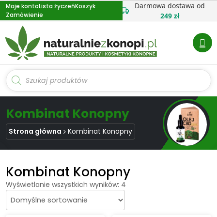
Przejdź
Darmowa dostawa od
Moje konto
Lista życzeń
Koszyk
Zamówienie
do
249 zł
treści
Wyszukiwarka
produktów
Kombinat Konopny
Strona główna
Kombinat Konopny
Kombinat Konopny
Wyświetlanie wszystkich wyników: 4