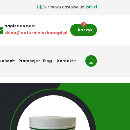
Darmowa dostawa od
249 zł
0
Napisz do nas:
Koszyk
sklep@naturalniezkonopi.pl
 konopi
Promocje
Blog
Kontakt