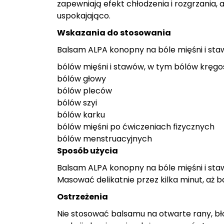
zapewniają efekt chłodzenia i rozgrzania, a
uspokajająco.
Wskazania do stosowania
Balsam ALPA konopny na bóle mięśni i sta
bólów mięśni i stawów, w tym bólów kręg
bólów głowy
bólów pleców
bólów szyi
bólów karku
bólów mięśni po ćwiczeniach fizycznych
bólów menstruacyjnych
Sposób użycia
Balsam ALPA konopny na bóle mięśni i stawó
Masować delikatnie przez kilka minut, aż b
Ostrzeżenia
Nie stosować balsamu na otwarte rany, bł