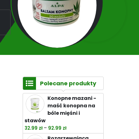
Polecane produkty
Konopne mazani -
maść konopna na
bóle mięśni i
stawów
Zakres
–
32.99
zł
92.99
zł
cen:
Rozgrzewająca