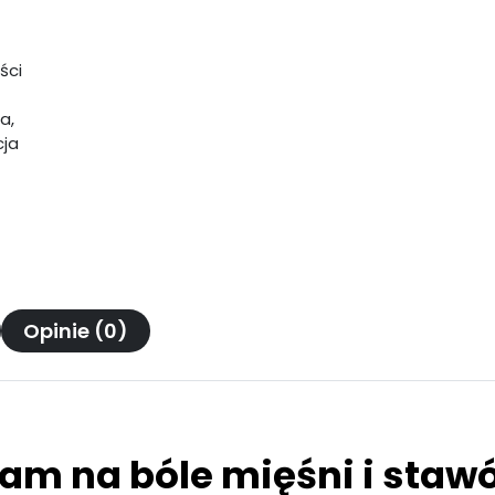
ści
a,
cja
Opinie (0)
am na bóle mięśni i staw