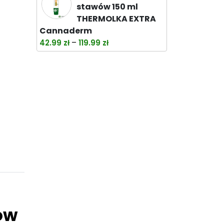
wynosiła:
wynosi:
stawów 150 ml
38.00 zł.
32.99 zł.
THERMOLKA EXTRA
Cannaderm
Zakres
–
42.99
zł
119.99
zł
cen:
od
42.99 zł
do
119.99 zł
ów