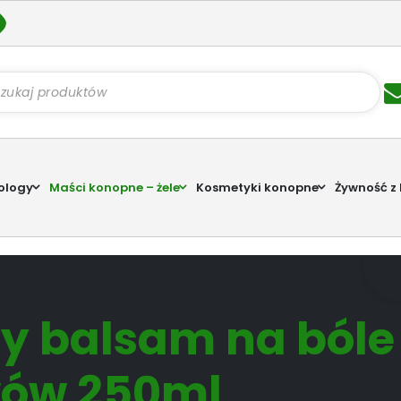
kiwarka
któw
ology
Maści konopne – żele
Kosmetyki konopne
Żywność z
y balsam na bóle
wów 250ml