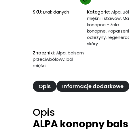
6
bóle
.
mięśni
SKU:
Brak danych
Kategorie:
Alpa
,
Ból
4
mięśni i stawów
,
Ma
i
konopne - żele
stawów
9
konopne
,
Poparzeni
250ml
odleżyny, regenera
z
skóry
ł
Znaczniki:
Alpa
,
balsam
przeciwbólowy
,
ból
d
mięśni
o
7
Opis
Informacje dodatkowe
4
.
4
Opis
9
ALPA konopny bals