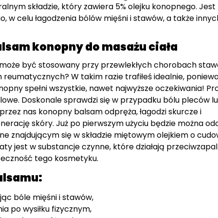
alnym składzie, który zawiera 5% olejku konopnego. Jest
 w celu łagodzenia bólów mięśni i stawów, a także innyc
alsam konopny do masażu ciała
 może być stosowany przy przewlekłych chorobach staw
ch reumatycznych? W takim razie trafiłeś idealnie, poniew
opny spełni wszystkie, nawet najwyższe oczekiwania! Pr
lowe. Doskonale sprawdzi się w przypadku bólu pleców l
rzez nas konopny balsam odpręża, łagodzi skurcze i
erację skóry. Już po pierwszym użyciu będzie można od
ne znajdującym się w składzie miętowym olejkiem o cud
y jest w substancje czynne, które działają przeciwzapaln
teczność tego kosmetyku.
alsamu:
jąc bóle mięśni i stawów,
ia po wysiłku fizycznym,