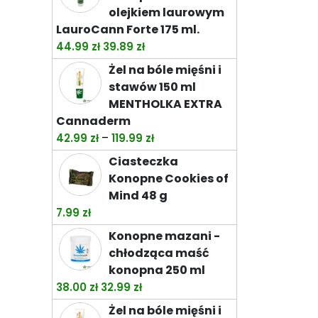
olejkiem laurowym
LauroCann Forte 175 ml.
Pierwotna
Aktualna
44.99
zł
39.89
zł
cena
cena
Żel na bóle mięśni i
wynosiła:
wynosi:
stawów 150 ml
44.99 zł.
39.89 zł.
MENTHOLKA EXTRA
Cannaderm
Zakres
–
42.99
zł
119.99
zł
cen:
Ciasteczka
od
Konopne Cookies of
42.99 zł
Mind 48 g
do
7.99
zł
119.99 zł
Konopne mazani -
chłodząca maść
konopna 250 ml
Pierwotna
Aktualna
38.00
zł
32.99
zł
cena
cena
Żel na bóle mięśni i