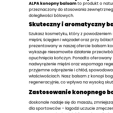
z
ALPA konopny balsam
to produkt o natur
ł
przeznaczony do stosowania zewnętrznego,
dolegliwości bólowych.
Skuteczny i aromatyczny b
Szukasz kosmetyku, który z powodzeniem
mięśni, ścięgien i wiązadeł oraz przy bóla
prezentowany w naszej ofercie balsam kon
wykazuje niesamowite działanie przeciwbó
opuchnięcia kończyn. Ponadto oferowany p
nadwyrężenie mięśni oraz wspomaga regen
przyjemne odprężenie i chłód, spowodowa
właściwościach. Nasz balsam z konopi bogat
regeneracyjnie, co wpływa na wysoką sku
Zastosowanie konopnego b
doskonale nadaje się do masażu, zmniejsza
dla sportowców – łagodzi uczucie zmęczen