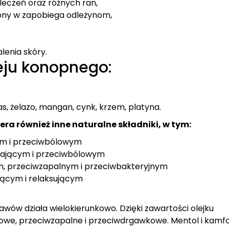
leczeń oraz różnych ran,
pny w zapobiega odleżynom,
lenia skóry.
leju konopnego:
as, żelazo, mangan, cynk, krzem, platyna.
ra również inne naturalne składniki, w tym:
cym i przeciwbólowym
ewającym i przeciwbólowym
cym, przeciwzapalnym i przeciwbakteryjnym
jącym i relaksującym
tawów działa wielokierunkowo. Dzięki zawartości olejku
lowe, przeciwzapalne i przeciwdrgawkowe. Mentol i kamf