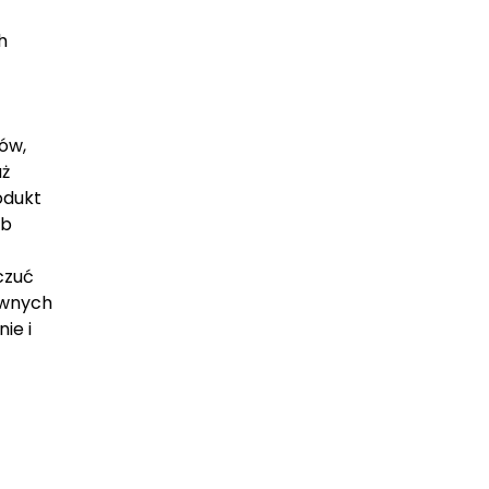
h
ów,
aż
odukt
ub
czuć
ownych
ie i