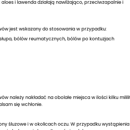
 aloes i lawenda działają nawilżająco, przeciwzapalnie i
wów jest wskazany do stosowania w przypadku:
osłupa, bólów reumatycznych, bólów po kontuzjach
w należy nakładać na obolałe miejsca w ilości kilku milili
alsam się wchłonie.
ony śluzowe i w okolicach oczu. W przypadku wystąpienia