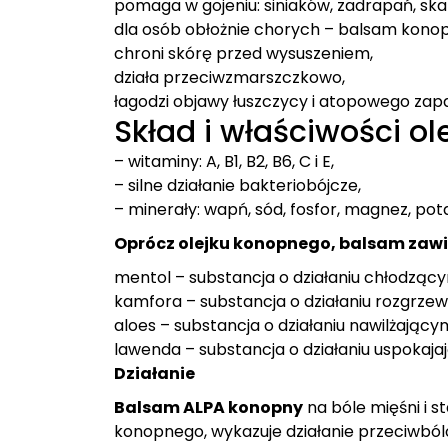
pomaga w gojeniu: siniaków, zadrapań, ska
dla osób obłożnie chorych – balsam kono
chroni skórę przed wysuszeniem,
działa przeciwzmarszczkowo,
łagodzi objawy łuszczycy i atopowego zapa
Skład i właściwości o
– witaminy: A, B1, B2, B6, C i E,
– silne działanie bakteriobójcze,
– minerały: wapń, sód, fosfor, magnez, pot
Oprócz olejku konopnego, balsam zawie
mentol – substancja o działaniu chłodzą
kamfora – substancja o działaniu rozgrz
aloes – substancja o działaniu nawilżają
lawenda – substancja o działaniu uspokaja
Działanie
Balsam ALPA konopny
na bóle mięśni i s
konopnego, wykazuje działanie przeciwbó