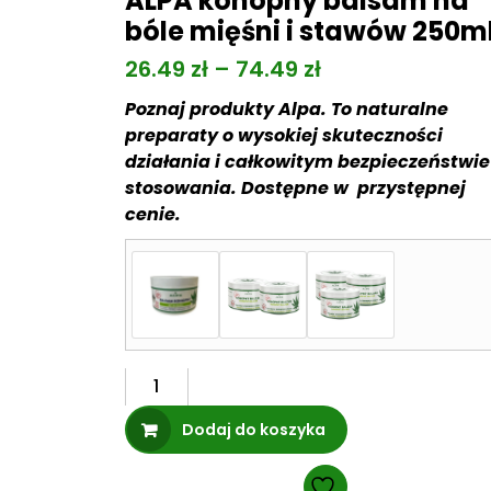
ALPA konopny balsam na
bóle mięśni i stawów 250m
Z
26.49
zł
–
74.49
zł
a
Poznaj produkty Alpa. To naturalne
k
preparaty o wysokiej skuteczności
działania i całkowitym bezpieczeństwie
r
stosowania. Dostępne w przystępnej
e
cenie.
s
c
e
n
:
ilość
o
ALPA
d
Dodaj do koszyka
konopny
balsam
2
na