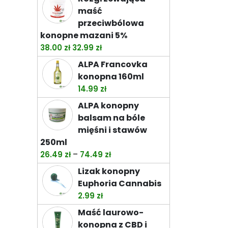
od
maść
32.99 zł
przeciwbólowa
do
konopne mazani 5%
92.99 zł
Pierwotna
Aktualna
38.00
zł
32.99
zł
cena
cena
ALPA Francovka
wynosiła:
wynosi:
konopna 160ml
38.00 zł.
32.99 zł.
14.99
zł
ALPA konopny
balsam na bóle
mięśni i stawów
250ml
Zakres
–
26.49
zł
74.49
zł
cen:
Lizak konopny
od
Euphoria Cannabis
26.49 zł
2.99
zł
do
Maść laurowo-
74.49 zł
konopna z CBD i