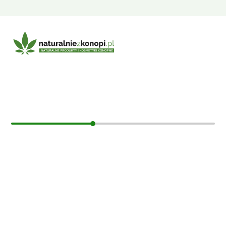
E-mail:
sklep@naturalniezkonopi.pl
Informacje
O nas
Koszt i sposób wysyłki
Czas dostawy
Formy płatności
Moje konto