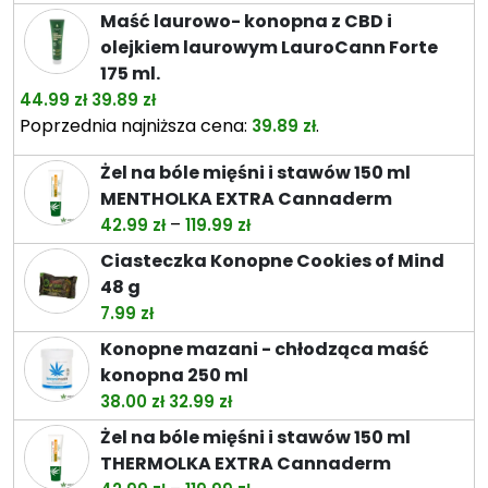
do
Maść laurowo- konopna z CBD i
74.49 zł
olejkiem laurowym LauroCann Forte
175 ml.
Pierwotna
Aktualna
44.99
zł
39.89
zł
cena
cena
Poprzednia najniższa cena:
.
39.89
zł
wynosiła:
wynosi:
Żel na bóle mięśni i stawów 150 ml
44.99 zł.
39.89 zł.
MENTHOLKA EXTRA Cannaderm
Zakres
–
42.99
zł
119.99
zł
cen:
Ciasteczka Konopne Cookies of Mind
od
48 g
42.99 zł
7.99
zł
do
Konopne mazani - chłodząca maść
119.99 zł
konopna 250 ml
Pierwotna
Aktualna
38.00
zł
32.99
zł
cena
cena
Żel na bóle mięśni i stawów 150 ml
wynosiła:
wynosi:
THERMOLKA EXTRA Cannaderm
38.00 zł.
32.99 zł.