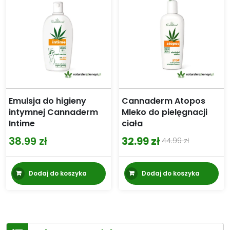
mo
wy
na
st
pr
Emulsja do higieny
Cannaderm Atopos
intymnej Cannaderm
Mleko do pielęgnacji
Intime
ciała
38.99
zł
32.99
zł
44.99
zł
Pierwotna
Aktualna
cena
cena
Dodaj do koszyka
Dodaj do koszyka
wynosiła:
wynosi:
44.99 zł.
32.99 zł.