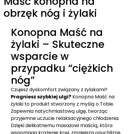
Maść konopna na
obrzęk nóg i żylaki
Konopna Maść na
żylaki – Skuteczne
wsparcie w
przypadku “ciężkich
nóg”
Czujesz dyskomfort związany z żylakami?
Pragniesz szybkiej ulgi?
Konopna Maść na
żylaki to produkt stworzony z myślą o Tobie.
Zapewnia natychmiastową ulgę, tworząc
przyjemne uczucie relaksacyjnego chłodzenia.
Dzięki delikatnemu masażowi maścią, która
wspomaga krążenie krwi, zmniejsza opuchliznę