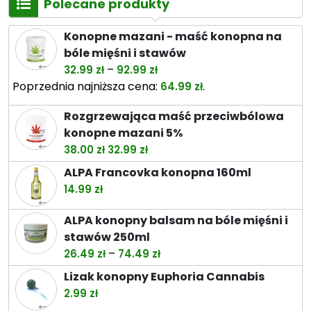
Polecane produkty
Konopne mazani - maść konopna na
bóle mięśni i stawów
Zakres
–
32.99
zł
92.99
zł
cen:
Poprzednia najniższa cena:
.
64.99
zł
od
Rozgrzewająca maść przeciwbólowa
32.99 zł
konopne mazani 5%
do
Pierwotna
Aktualna
38.00
zł
32.99
zł
92.99 zł
cena
cena
ALPA Francovka konopna 160ml
wynosiła:
wynosi:
14.99
zł
38.00 zł.
32.99 zł.
ALPA konopny balsam na bóle mięśni i
stawów 250ml
Zakres
–
26.49
zł
74.49
zł
cen:
Lizak konopny Euphoria Cannabis
od
2.99
zł
26.49 zł