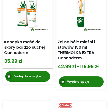
stronie
produktu
Konopka maść do
Żel na bóle mięśni i
skóry bardzo suchej
stawów 150 ml
Cannaderm
THERMOLKA EXTRA
Cannaderm
35.99
zł
42.99
zł
–
119.99
zł
Zakres
cen:
Dodaj do koszyka
Te
Wybierz opcje
od
pr
m
42.99 zł
wi
do
wa
119.99 zł
Sale
Op