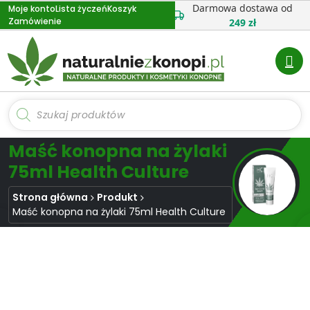
Przejdź
Darmowa dostawa od
Moje konto
Lista życzeń
Koszyk
Zamówienie
do
249 zł
treści
Wyszukiwarka
produktów
Maść konopna na żylaki
75ml Health Culture
Strona główna
Produkt
Maść konopna na żylaki 75ml Health Culture