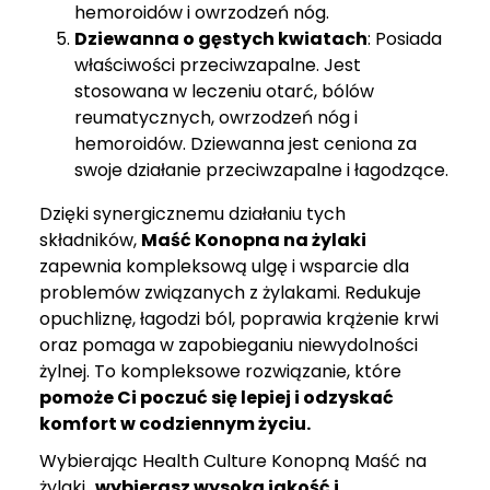
hemoroidów i owrzodzeń nóg.
Dziewanna o gęstych kwiatach
: Posiada
właściwości przeciwzapalne. Jest
stosowana w leczeniu otarć, bólów
reumatycznych, owrzodzeń nóg i
hemoroidów. Dziewanna jest ceniona za
swoje działanie przeciwzapalne i łagodzące.
Dzięki synergicznemu działaniu tych
składników,
Maść
Konopna na żylaki
zapewnia kompleksową ulgę i wsparcie dla
problemów związanych z żylakami. Redukuje
opuchliznę, łagodzi ból, poprawia krążenie krwi
oraz pomaga w zapobieganiu niewydolności
żylnej. To kompleksowe rozwiązanie, które
pomoże Ci poczuć się lepiej i odzyskać
komfort w codziennym życiu.
Wybierając Health Culture Konopną Maść na
żylaki
,
wybierasz wysoką jakość i