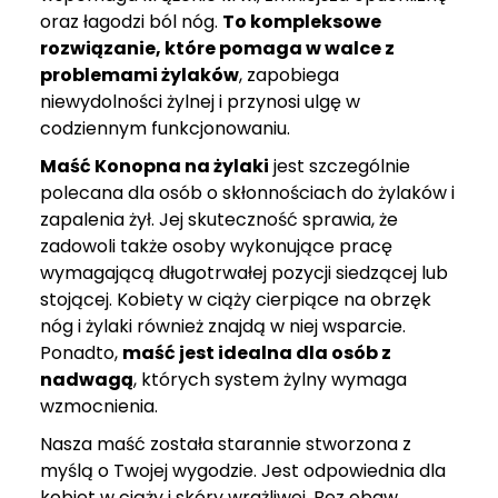
oraz łagodzi ból nóg.
To kompleksowe
rozwiązanie, które pomaga w walce z
problemami żylaków
, zapobiega
niewydolności żylnej i przynosi ulgę w
codziennym funkcjonowaniu.
Maść
Konopna na żylaki
jest szczególnie
polecana dla osób o skłonnościach do żylaków i
zapalenia żył. Jej skuteczność sprawia, że
zadowoli także osoby wykonujące pracę
wymagającą długotrwałej pozycji siedzącej lub
stojącej. Kobiety w ciąży cierpiące na obrzęk
nóg i żylaki również znajdą w niej wsparcie.
Ponadto,
maść jest idealna dla osób z
nadwagą
, których system żylny wymaga
wzmocnienia.
Nasza maść została starannie stworzona z
myślą o Twojej wygodzie. Jest odpowiednia dla
kobiet w ciąży i skóry wrażliwej. Bez obaw