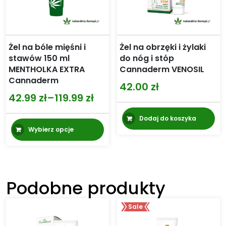
Żel na bóle mięśni i
Żel na obrzęki i żylaki
stawów 150 ml
do nóg i stóp
MENTHOLKA EXTRA
Cannaderm VENOSIL
Cannaderm
42.00
zł
42.99
zł
–
119.99
zł
Zakres
cen:
Dodaj do koszyka
Ten
Wybierz opcje
od
produkt
ma
42.99 zł
wiele
do
wariantów.
119.99 zł
Podobne produkty
Opcje
można
Sale
wybrać
na