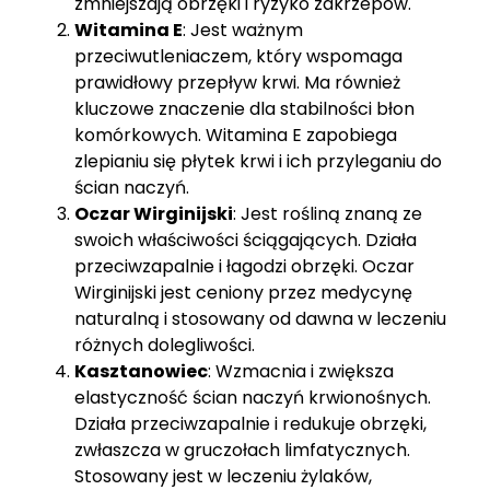
zmniejszają obrzęki i ryzyko zakrzepów.
Witamina E
: Jest ważnym
przeciwutleniaczem, który wspomaga
prawidłowy przepływ krwi. Ma również
kluczowe znaczenie dla stabilności błon
komórkowych. Witamina E zapobiega
zlepianiu się płytek krwi i ich przyleganiu do
ścian naczyń.
Oczar Wirginijski
: Jest rośliną znaną ze
swoich właściwości ściągających. Działa
przeciwzapalnie i łagodzi obrzęki. Oczar
Wirginijski jest ceniony przez medycynę
naturalną i stosowany od dawna w leczeniu
różnych dolegliwości.
Kasztanowiec
: Wzmacnia i zwiększa
elastyczność ścian naczyń krwionośnych.
Działa przeciwzapalnie i redukuje obrzęki,
zwłaszcza w gruczołach limfatycznych.
Stosowany jest w leczeniu żylaków,