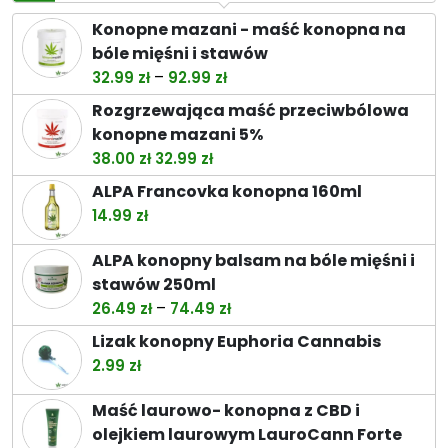
Konopne mazani - maść konopna na
bóle mięśni i stawów
Zakres
–
32.99
zł
92.99
zł
cen:
Rozgrzewająca maść przeciwbólowa
od
konopne mazani 5%
32.99 zł
Pierwotna
Aktualna
38.00
zł
32.99
zł
do
cena
cena
ALPA Francovka konopna 160ml
92.99 zł
wynosiła:
wynosi:
14.99
zł
38.00 zł.
32.99 zł.
ALPA konopny balsam na bóle mięśni i
stawów 250ml
Zakres
–
26.49
zł
74.49
zł
cen:
Lizak konopny Euphoria Cannabis
od
2.99
zł
26.49 zł
do
Maść laurowo- konopna z CBD i
74.49 zł
olejkiem laurowym LauroCann Forte