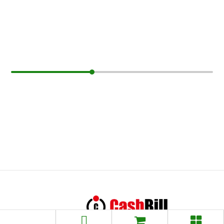
Koszyk
Hurt
Pomoc
Zarabiaj z nami
Kontakt
Regulamin
Polityka prywatności
Naturalniezkonopi.pl - Wszelkie prawa
zastrzeżone © 2026