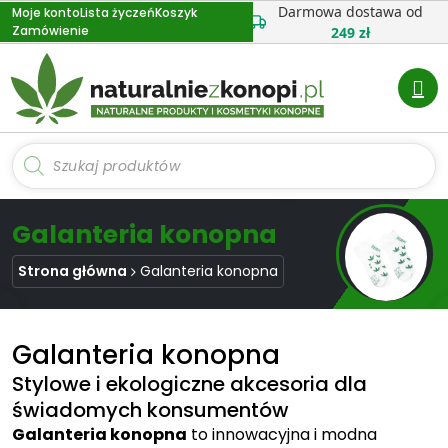
Przejdź
Darmowa dostawa od
Moje konto
Lista życzeń
Koszyk
Zamówienie
do
249 zł
treści
Wyszukiwarka
produktów
Galanteria konopna
Strona główna
Galanteria konopna
Galanteria konopna
Stylowe i ekologiczne akcesoria dla
świadomych konsumentów
Galanteria konopna
to innowacyjna i modna