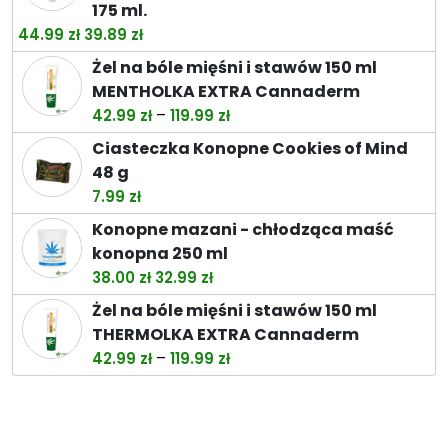
175 ml.
Pierwotna
Aktualna
44.99
zł
39.89
zł
cena
cena
Żel na bóle mięśni i stawów 150 ml
wynosiła:
wynosi:
MENTHOLKA EXTRA Cannaderm
44.99 zł.
39.89 zł.
Zakres
–
42.99
zł
119.99
zł
cen:
Ciasteczka Konopne Cookies of Mind
od
48 g
42.99 zł
7.99
zł
do
Konopne mazani - chłodząca maść
119.99 zł
konopna 250 ml
Pierwotna
Aktualna
38.00
zł
32.99
zł
cena
cena
Żel na bóle mięśni i stawów 150 ml
wynosiła:
wynosi:
THERMOLKA EXTRA Cannaderm
38.00 zł.
32.99 zł.
Zakres
–
42.99
zł
119.99
zł
cen:
od
42.99 zł