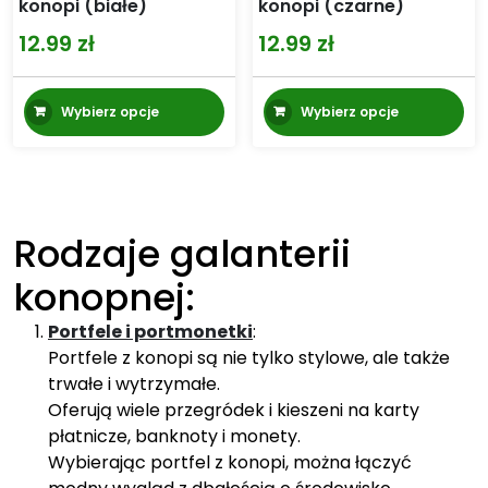
konopi (białe)
konopi (czarne)
12.99
zł
12.99
zł
Ten
Te
Wybierz opcje
Wybierz opcje
produkt
pr
ma
m
wiele
wi
wariantów.
wa
Opcje
Op
Rodzaje galanterii
można
mo
wybrać
wy
konopnej:
na
na
Portfele i portmonetki
:
stronie
st
Portfele z konopi są nie tylko stylowe, ale także
produktu
pr
trwałe i wytrzymałe.
Oferują wiele przegródek i kieszeni na karty
płatnicze, banknoty i monety.
Wybierając portfel z konopi, można łączyć