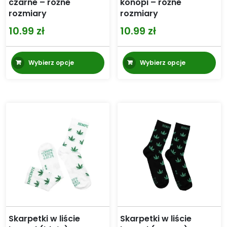
czarne – różne
konopi – różne
rozmiary
rozmiary
10.99
zł
10.99
zł
Ten
Te
Wybierz opcje
Wybierz opcje
produkt
pr
ma
m
wiele
wi
wariantów.
wa
Opcje
Op
można
mo
wybrać
wy
na
na
stronie
st
produktu
pr
Skarpetki w liście
Skarpetki w liście