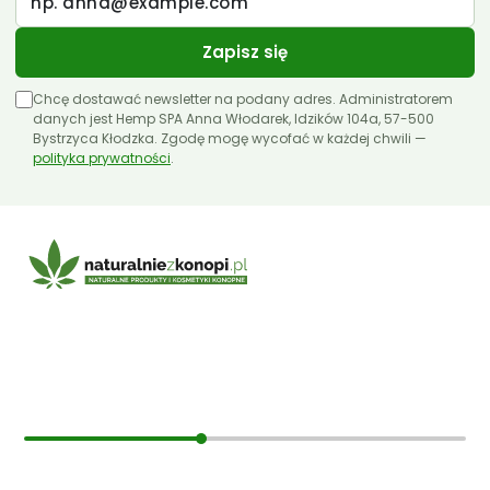
Zapisz się
Chcę dostawać newsletter na podany adres. Administratorem
danych jest Hemp SPA Anna Włodarek, Idzików 104a, 57-500
Bystrzyca Kłodzka. Zgodę mogę wycofać w każdej chwili —
polityka prywatności
.
E-mail:
sklep@naturalniezkonopi.pl
Informacje
O nas