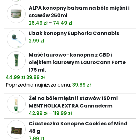
ALPA konopny balsam na bóle mięśni i
stawów 250ml
Zakres
–
26.49
zł
74.49
zł
cen:
Lizak konopny Euphoria Cannabis
od
2.99
zł
26.49 zł
do
Maść laurowo- konopna z CBD i
74.49 zł
olejkiem laurowym LauroCann Forte
175 ml.
Pierwotna
Aktualna
44.99
zł
39.89
zł
cena
cena
Poprzednia najniższa cena:
.
39.89
zł
wynosiła:
wynosi:
Żel na bóle mięśni i stawów 150 ml
44.99 zł.
39.89 zł.
MENTHOLKA EXTRA Cannaderm
Zakres
–
42.99
zł
119.99
zł
cen:
Ciasteczka Konopne Cookies of Mind
od
48 g
42.99 zł
7.99
zł