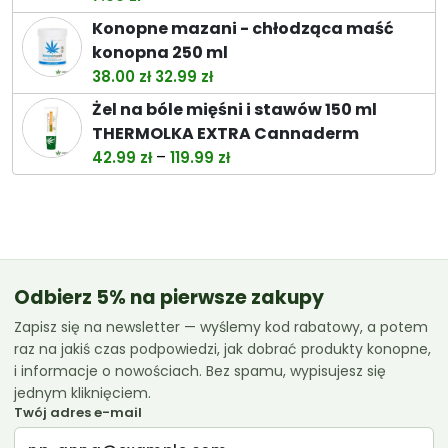
do
Konopne mazani - chłodząca maść
119.99 zł
konopna 250 ml
Pierwotna
Aktualna
38.00
zł
32.99
zł
cena
cena
Żel na bóle mięśni i stawów 150 ml
wynosiła:
wynosi:
THERMOLKA EXTRA Cannaderm
38.00 zł.
32.99 zł.
Zakres
–
42.99
zł
119.99
zł
cen:
od
42.99 zł
do
119.99 zł
Odbierz 5% na pierwsze zakupy
Zapisz się na newsletter — wyślemy kod rabatowy, a potem
raz na jakiś czas podpowiedzi, jak dobrać produkty konopne,
i informacje o nowościach. Bez spamu, wypisujesz się
jednym kliknięciem.
Twój adres e-mail