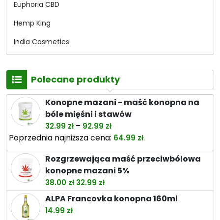
Euphoria CBD
Hemp King
India Cosmetics
Kombinat konopny
Polecane produkty
Medihemp
Palacio
Konopne mazani - maść konopna na
bóle mięśni i stawów
PapaHemp
Zakres
–
32.99
zł
92.99
zł
cen:
Poprzednia najniższa cena:
.
64.99
zł
od
Rozgrzewająca maść przeciwbólowa
32.99 zł
konopne mazani 5%
do
Pierwotna
Aktualna
38.00
zł
32.99
zł
92.99 zł
cena
cena
ALPA Francovka konopna 160ml
wynosiła:
wynosi:
14.99
zł
38.00 zł.
32.99 zł.