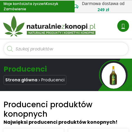
Przejdź
Darmowa dostawa od
Moje konto
Lista życzeń
Koszyk
Zamówienie
do
249 zł
treści
Wyszukiwarka
produktów
Producenci
Strona główna
Producenci
Producenci produktów
konopnych
Najwięksi producenci produktów konopnych!