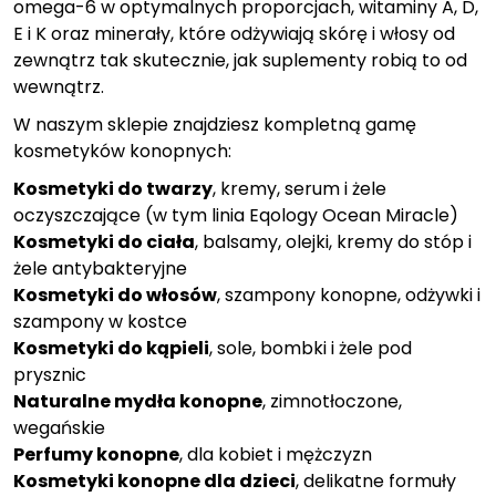
omega-6 w optymalnych proporcjach, witaminy A, D,
E i K oraz minerały, które odżywiają skórę i włosy od
zewnątrz tak skutecznie, jak suplementy robią to od
wewnątrz.
W naszym sklepie znajdziesz kompletną gamę
kosmetyków konopnych:
Kosmetyki do twarzy
, kremy, serum i żele
oczyszczające (w tym linia Eqology Ocean Miracle)
Kosmetyki do ciała
, balsamy, olejki, kremy do stóp i
żele antybakteryjne
Kosmetyki do włosów
, szampony konopne, odżywki i
szampony w kostce
Kosmetyki do kąpieli
, sole, bombki i żele pod
prysznic
Naturalne mydła konopne
, zimnotłoczone,
wegańskie
Perfumy konopne
, dla kobiet i mężczyzn
Kosmetyki konopne dla dzieci
, delikatne formuły