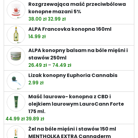
cen:
Rozgrzewająca maść przeciwbólowa
od
konopne mazani 5%
32.99 zł
Pierwotna
Aktualna
38.00
zł
32.99
zł
do
cena
cena
ALPA Francovka konopna 160ml
92.99 zł
wynosiła:
wynosi:
14.99
zł
38.00 zł.
32.99 zł.
ALPA konopny balsam na bóle mięśni i
stawów 250ml
Zakres
–
26.49
zł
74.49
zł
cen:
Lizak konopny Euphoria Cannabis
od
2.99
zł
26.49 zł
do
Maść laurowo- konopna z CBD i
74.49 zł
olejkiem laurowym LauroCann Forte
175 ml.
Pierwotna
Aktualna
44.99
zł
39.89
zł
cena
cena
Żel na bóle mięśni i stawów 150 ml
wynosiła:
wynosi:
MENTHOLKA EXTRA Cannaderm