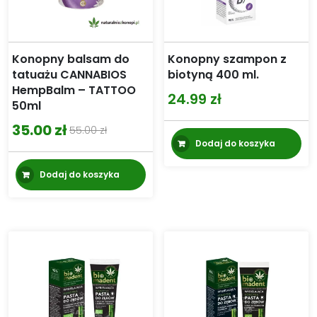
Konopny balsam do
Konopny szampon z
tatuażu CANNABIOS
biotyną 400 ml.
HempBalm – TATTOO
24.99
zł
50ml
35.00
zł
55.00
zł
Pierwotna
Aktualna
Dodaj do koszyka
cena
cena
Dodaj do koszyka
wynosiła:
wynosi:
55.00 zł.
35.00 zł.