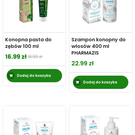
Konopna pasta do
Szampon konopny do
zębów 100 ml
włosów 400 ml
PHARMAZIS
16.99
zł
18.99
zł
Pierwotna
Aktualna
22.99
zł
cena
cena
Dodaj do koszyka
wynosiła:
wynosi:
Dodaj do koszyka
18.99 zł.
16.99 zł.