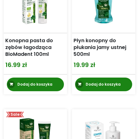
Konopna pasta do
Płyn konopny do
zębów łagodząca
płukania jamy ustnej
BioMadent 100ml
500ml
16.99
zł
19.99
zł
Dodaj do koszyka
Dodaj do koszyka
Sale