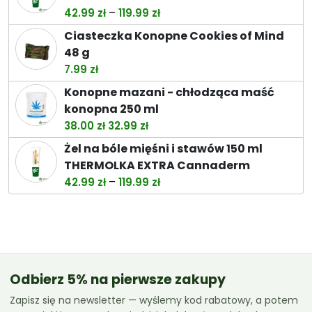
44.99 zł.
39.89 zł.
Zakres
–
42.99
zł
119.99
zł
cen:
Ciasteczka Konopne Cookies of Mind
od
48 g
42.99 zł
7.99
zł
do
Konopne mazani - chłodząca maść
119.99 zł
konopna 250 ml
Pierwotna
Aktualna
38.00
zł
32.99
zł
cena
cena
Żel na bóle mięśni i stawów 150 ml
wynosiła:
wynosi:
THERMOLKA EXTRA Cannaderm
38.00 zł.
32.99 zł.
Zakres
–
42.99
zł
119.99
zł
cen:
od
42.99 zł
do
119.99 zł
Odbierz 5% na pierwsze zakupy
Zapisz się na newsletter — wyślemy kod rabatowy, a potem