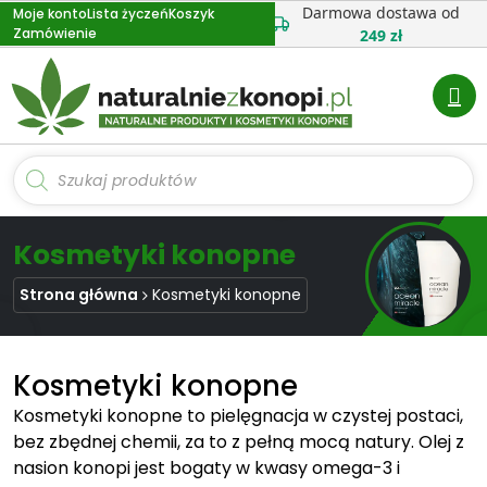
Przejdź
Darmowa dostawa od
Moje konto
Lista życzeń
Koszyk
Zamówienie
do
249 zł
treści
Wyszukiwarka
produktów
Kosmetyki konopne
Strona główna
Kosmetyki konopne
Kosmetyki konopne
Kosmetyki konopne to pielęgnacja w czystej postaci,
bez zbędnej chemii, za to z pełną mocą natury. Olej z
nasion konopi jest bogaty w kwasy omega-3 i