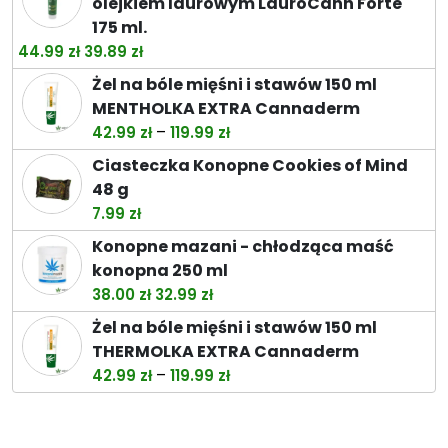
olejkiem laurowym LauroCann Forte
175 ml.
Pierwotna
Aktualna
44.99
zł
39.89
zł
cena
cena
Żel na bóle mięśni i stawów 150 ml
wynosiła:
wynosi:
MENTHOLKA EXTRA Cannaderm
44.99 zł.
39.89 zł.
Zakres
–
42.99
zł
119.99
zł
cen:
Ciasteczka Konopne Cookies of Mind
od
48 g
42.99 zł
7.99
zł
do
Konopne mazani - chłodząca maść
119.99 zł
konopna 250 ml
Pierwotna
Aktualna
38.00
zł
32.99
zł
cena
cena
Żel na bóle mięśni i stawów 150 ml
wynosiła:
wynosi:
THERMOLKA EXTRA Cannaderm
38.00 zł.
32.99 zł.
Zakres
–
42.99
zł
119.99
zł
cen:
od
42.99 zł