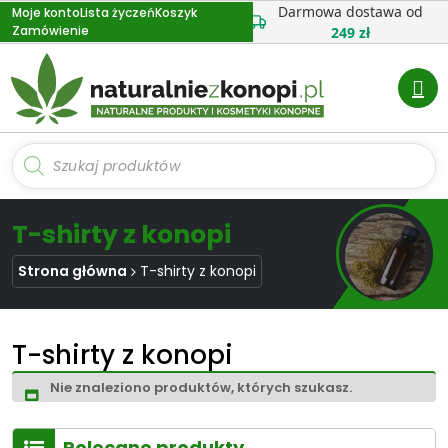
Przejdź
Darmowa dostawa od
Moje konto
Lista życzeń
Koszyk
Zamówienie
do
249 zł
treści
Wyszukiwarka
produktów
T-shirty z konopi
Strona główna
T-shirty z konopi
T-shirty z konopi
Nie znaleziono produktów, których szukasz.
Polecane produkty