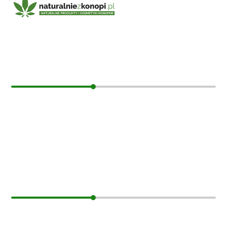
E-mail:
sklep@naturalniezkonopi.pl
Informacje
O nas
Koszt i sposób wysyłki
Czas dostawy
Formy płatności
Moje konto
Moje konto