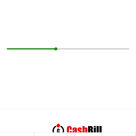
Lista życzeń
Koszyk
Hurt
Pomoc
Zarabiaj z nami
Kontakt
Regulamin
Polityka prywatności
Naturalniezkonopi.pl - Wszelkie prawa
zastrzeżone © 2026