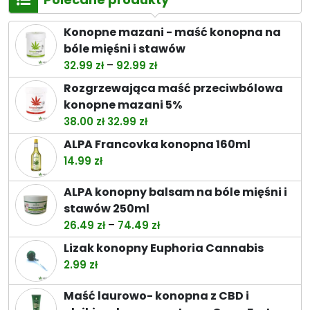
Konopne mazani - maść konopna na
bóle mięśni i stawów
Zakres
–
32.99
zł
92.99
zł
cen:
Rozgrzewająca maść przeciwbólowa
od
konopne mazani 5%
32.99 zł
Pierwotna
Aktualna
38.00
zł
32.99
zł
do
cena
cena
ALPA Francovka konopna 160ml
92.99 zł
wynosiła:
wynosi:
14.99
zł
38.00 zł.
32.99 zł.
ALPA konopny balsam na bóle mięśni i
stawów 250ml
Zakres
–
26.49
zł
74.49
zł
cen:
Lizak konopny Euphoria Cannabis
od
2.99
zł
26.49 zł
do
Maść laurowo- konopna z CBD i
74.49 zł