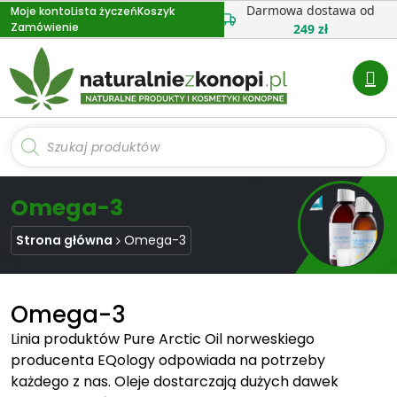
Przejdź
Darmowa dostawa od
Moje konto
Lista życzeń
Koszyk
Zamówienie
do
249 zł
treści
Wyszukiwarka
produktów
Omega-3
Strona główna
Omega-3
Omega-3
Linia produktów Pure Arctic Oil norweskiego
producenta EQology odpowiada na potrzeby
każdego z nas. Oleje dostarczają dużych dawek