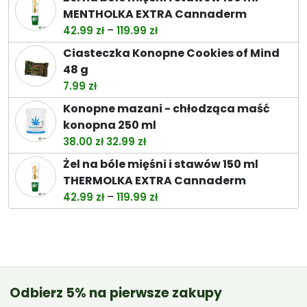
wynosiła:
wynosi:
MENTHOLKA EXTRA Cannaderm
44.99 zł.
39.89 zł.
Zakres
–
42.99
zł
119.99
zł
cen:
Ciasteczka Konopne Cookies of Mind
od
48 g
42.99 zł
7.99
zł
do
Konopne mazani - chłodząca maść
119.99 zł
konopna 250 ml
Pierwotna
Aktualna
38.00
zł
32.99
zł
cena
cena
Żel na bóle mięśni i stawów 150 ml
wynosiła:
wynosi:
THERMOLKA EXTRA Cannaderm
38.00 zł.
32.99 zł.
Zakres
–
42.99
zł
119.99
zł
cen:
od
42.99 zł
do
119.99 zł
Odbierz 5% na pierwsze zakupy