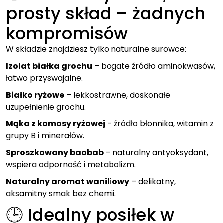
prosty skład – żadnych
kompromisów
W składzie znajdziesz tylko naturalne surowce:
Izolat białka grochu
– bogate źródło aminokwasów,
łatwo przyswajalne.
Białko ryżowe
– lekkostrawne, doskonałe
uzupełnienie grochu.
Mąka z komosy ryżowej
– źródło błonnika, witamin z
grupy B i minerałów.
Sproszkowany baobab
– naturalny antyoksydant,
wspiera odporność i metabolizm.
Naturalny aromat waniliowy
– delikatny,
aksamitny smak bez chemii.
🕒 Idealny posiłek w