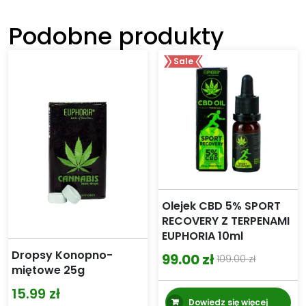
Podobne produkty
Sale
Olejek CBD 5% SPORT
RECOVERY Z TERPENAMI
EUPHORIA 10ml
Dropsy Konopno-
99.00
zł
109.00
zł
Pierwotna
Aktualna
miętowe 25g
cena
cena
15.99
zł
Dowiedz się więcej