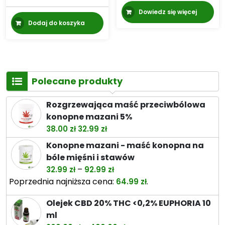
Dowiedz się więcej
Dodaj do koszyka
Polecane produkty
Rozgrzewająca maść przeciwbólowa
konopne mazani 5%
Pierwotna
Aktualna
38.00
zł
32.99
zł
cena
cena
Konopne mazani - maść konopna na
wynosiła:
wynosi:
bóle mięśni i stawów
38.00 zł.
32.99 zł.
Zakres
–
32.99
zł
92.99
zł
cen:
Poprzednia najniższa cena:
.
64.99
zł
od
Olejek CBD 20% THC <0,2% EUPHORIA 10
32.99 zł
ml
do