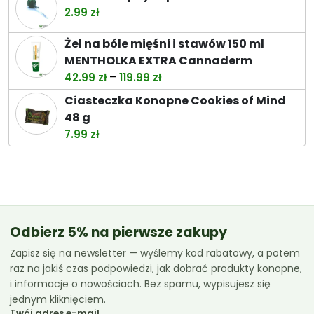
od
2.99
zł
26.49 zł
do
Żel na bóle mięśni i stawów 150 ml
74.49 zł
MENTHOLKA EXTRA Cannaderm
Zakres
–
42.99
zł
119.99
zł
cen:
Ciasteczka Konopne Cookies of Mind
od
48 g
42.99 zł
7.99
zł
do
119.99 zł
Odbierz 5% na pierwsze zakupy
Zapisz się na newsletter — wyślemy kod rabatowy, a potem
raz na jakiś czas podpowiedzi, jak dobrać produkty konopne,
i informacje o nowościach. Bez spamu, wypisujesz się
jednym kliknięciem.
Twój adres e-mail