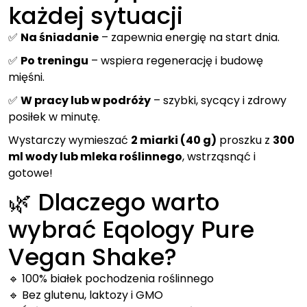
każdej sytuacji
✅
Na śniadanie
– zapewnia energię na start dnia.
✅
Po treningu
– wspiera regenerację i budowę
mięśni.
✅
W pracy lub w podróży
– szybki, sycący i zdrowy
posiłek w minutę.
Wystarczy wymieszać
2 miarki (40 g)
proszku z
300
ml wody lub mleka roślinnego
, wstrząsnąć i
gotowe!
🌿 Dlaczego warto
wybrać Eqology Pure
Vegan Shake?
🔹 100% białek pochodzenia roślinnego
🔹 Bez glutenu, laktozy i GMO