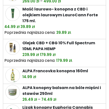
Zakres
–
269.00
zł
499.00
zł
92.99 zł
cen:
Maść laurowo- konopna z CBD i
od
olejkiem laurowym LauroCann Forte
269.00 zł
175 ml.
do
Pierwotna
Aktualna
44.99
zł
39.89
zł
499.00 zł
cena
cena
Poprzednia najniższa cena:
.
39.89
zł
wynosiła:
wynosi:
Olejek CBD + CBG 10% Full Spectrum
44.99 zł.
39.89 zł.
10ML PAPA HEMP
Pierwotna
Aktualna
239.99
zł
179.99
zł
cena
cena
Poprzednia najniższa cena:
.
179.99
zł
wynosiła:
wynosi:
ALPA Francovka konopna 160ml
239.99 zł.
179.99 zł.
14.99
zł
ALPA konopny balsam na bóle mięśni i
stawów 250ml
Zakres
–
26.49
zł
74.49
zł
cen:
Lizak konopny Euphoria Cannabis