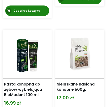
wynosiła:
wynosi:
109.00 zł.
99.00 zł.
Dodaj do koszyka
Pasta konopna do
Niełuskane nasiona
zębów wybielająca
konopne 500g.
BioMadent 100 ml
17.00
zł
16.99
zł