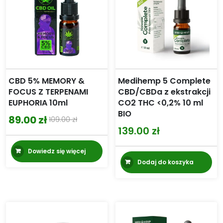
CBD 5% MEMORY &
Medihemp 5 Complete
FOCUS Z TERPENAMI
CBD/CBDa z ekstrakcji
EUPHORIA 10ml
CO2 THC <0,2% 10 ml
BIO
89.00
zł
109.00
zł
Pierwotna
Aktualna
139.00
zł
cena
cena
Dowiedz się więcej
wynosiła:
wynosi:
Dodaj do koszyka
109.00 zł.
89.00 zł.