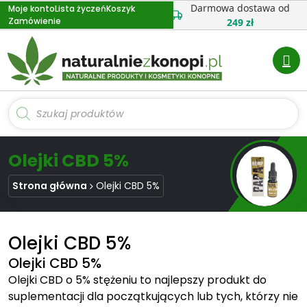
Przejdź
Darmowa dostawa od
Moje konto
Lista życzeń
Koszyk
Zamówienie
do
249 zł
treści
Wyszukiwarka
produktów
Olejki CBD 5%
Strona główna
Olejki CBD 5%
Olejki CBD 5%
Olejki CBD 5%
Olejki CBD o 5% stężeniu to najlepszy produkt do
suplementacji dla początkujących lub tych, którzy nie