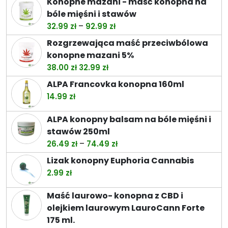
Konopne mazani - maść konopna na
bóle mięśni i stawów
Zakres
–
32.99
zł
92.99
zł
cen:
Rozgrzewająca maść przeciwbólowa
od
konopne mazani 5%
32.99 zł
Pierwotna
Aktualna
38.00
zł
32.99
zł
do
cena
cena
ALPA Francovka konopna 160ml
92.99 zł
wynosiła:
wynosi:
14.99
zł
38.00 zł.
32.99 zł.
ALPA konopny balsam na bóle mięśni i
stawów 250ml
Zakres
–
26.49
zł
74.49
zł
cen:
Lizak konopny Euphoria Cannabis
od
2.99
zł
26.49 zł
do
Maść laurowo- konopna z CBD i
74.49 zł
olejkiem laurowym LauroCann Forte
175 ml.