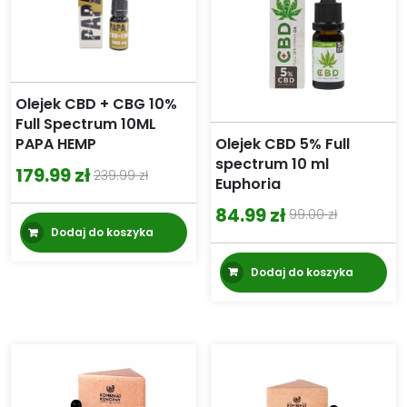
Olejek CBD + CBG 10%
Full Spectrum 10ML
Olejek CBD 5% Full
PAPA HEMP
spectrum 10 ml
179.99
zł
239.99
zł
Euphoria
Pierwotna
Aktualna
84.99
zł
cena
cena
99.00
zł
Pierwotna
Aktualna
Dodaj do koszyka
wynosiła:
wynosi:
cena
cena
239.99 zł.
179.99 zł.
Dodaj do koszyka
wynosiła:
wynosi:
99.00 zł.
84.99 zł.