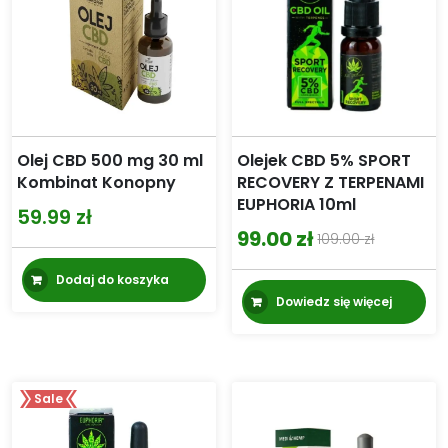
Olej CBD 500 mg 30 ml
Olejek CBD 5% SPORT
Kombinat Konopny
RECOVERY Z TERPENAMI
EUPHORIA 10ml
59.99
zł
99.00
zł
109.00
zł
Pierwotna
Aktualna
cena
cena
Dodaj do koszyka
Dowiedz się więcej
wynosiła:
wynosi:
109.00 zł.
99.00 zł.
Sale