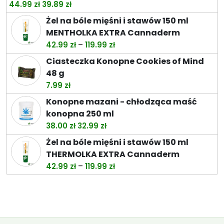
Pierwotna
Aktualna
44.99
zł
39.89
zł
cena
cena
Żel na bóle mięśni i stawów 150 ml
wynosiła:
wynosi:
MENTHOLKA EXTRA Cannaderm
44.99 zł.
39.89 zł.
Zakres
–
42.99
zł
119.99
zł
cen:
Ciasteczka Konopne Cookies of Mind
od
48 g
42.99 zł
7.99
zł
do
Konopne mazani - chłodząca maść
119.99 zł
konopna 250 ml
Pierwotna
Aktualna
38.00
zł
32.99
zł
cena
cena
Żel na bóle mięśni i stawów 150 ml
wynosiła:
wynosi:
THERMOLKA EXTRA Cannaderm
38.00 zł.
32.99 zł.
Zakres
–
42.99
zł
119.99
zł
cen:
od
42.99 zł
do