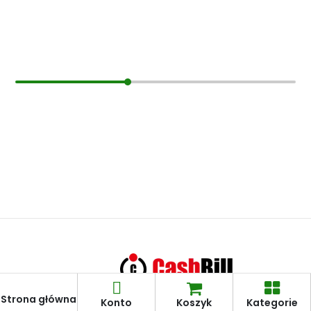
Hurt
Pomoc
Zarabiaj z nami
Kontakt
Regulamin
Polityka prywatności
Naturalniezkonopi.pl - Wszelkie prawa
zastrzeżone © 2026
Strona główna
Konto
Koszyk
Kategorie