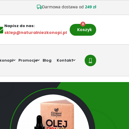
Darmowa dostawa od
249 zł
0
Napisz do nas:
Koszyk
sklep@naturalniezkonopi.pl
 konopi
Promocje
Blog
Kontakt