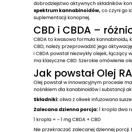
dobrodziejstwo aktywnych składników kono
spektrum kannabinoidów,
co czyni go 
suplementacji konopnej.
CBD i CBDA – różnic
CBDA to kwasowa formuła kannabinoidu, k
CBD, należy przeprowadzić jego aktywację
i CBDA powstał niezwykły olejek, łączący 
ma klasyczne CBD. Szerokie omówienie ole
Jak powstał Olej 
Olej powstał w innowacyjnym procesie mac
nośnikiem dla kanabinoidów i substancji
Składniki:
oliwa z oliwek infuzowana susz
Zalecana dzienna porcja:
1 kropla dwa r
1 kropla = ~ 1 mg CBDA + CBD
Nie przekraczać zalecanej dziennej porcji