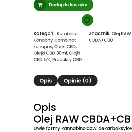
Dodaj do koszyka
RAW
CBDA+CBD
1000mg
z
Kombinatu
Kategorii:
Kombinat
Znacznik:
Olej RAW
Konopny
,
Kombinat
CBDA+CBD
Konopnego
konopny
,
Olejki CBD
,
Olejki CBD 30ml
,
Olejki
CBD 5%
,
Produkty CBD
Opis
Opinie (0)
Opis
Olej RAW CBDA+CB
Dwie formy kannabinoidów: dekarboksylow