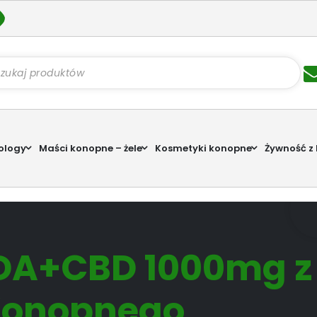
kiwarka
któw
ology
Maści konopne – żele
Kosmetyki konopne
Żywność z
DA+CBD 1000mg z
Konopnego