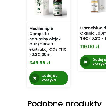
CannabiGold
Medihemp 5
Classic 500
Complete
THC <0,2% - 
naturalny olejek
CBD/CBDa z
119.00
zł
ekstrakcji CO2 THC
<0,2% 30ml
Dodaj 
349.99
zł
koszyk
Dodaj do
koszyka
Podobne produkty