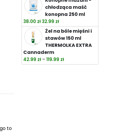
Konopne mazani -
chłodząca maść
konopna 250 ml
Pierwotna
Aktualna
38.00
zł
32.99
zł
cena
cena
Żel na bóle mięśni i
wynosiła:
wynosi:
stawów 150 ml
38.00 zł.
32.99 zł.
THERMOLKA EXTRA
Cannaderm
Zakres
–
42.99
zł
119.99
zł
cen:
od
42.99 zł
do
119.99 zł
go to