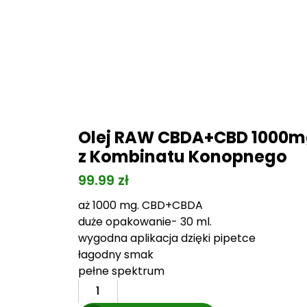
Olej RAW CBDA+CBD 1000
z Kombinatu Konopnego
99.99
zł
aż 1000 mg. CBD+CBDA
duże opakowanie- 30 ml.
wygodna aplikacja dzięki pipetce
łagodny smak
pełne spektrum
ilość
Olej