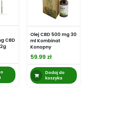
Olej CBD 500 mg 30
mg CBD
ml Kombinat
12g
Konopny
59.99
zł
do
Dodaj do
a
koszyka