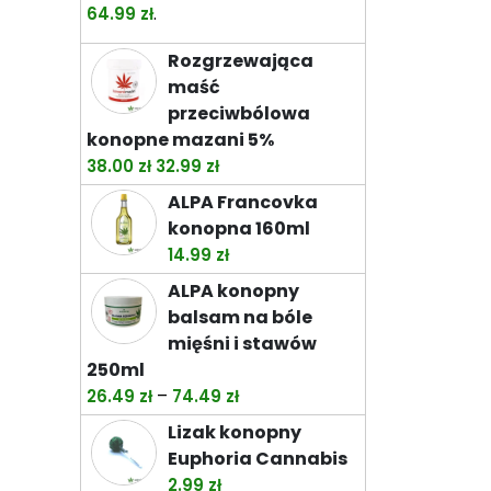
od
.
64.99
zł
32.99 zł
Rozgrzewająca
do
maść
92.99 zł
przeciwbólowa
konopne mazani 5%
Pierwotna
Aktualna
38.00
zł
32.99
zł
cena
cena
ALPA Francovka
wynosiła:
wynosi:
konopna 160ml
38.00 zł.
32.99 zł.
14.99
zł
ALPA konopny
balsam na bóle
mięśni i stawów
250ml
Zakres
–
26.49
zł
74.49
zł
cen:
Lizak konopny
od
Euphoria Cannabis
26.49 zł
2.99
zł