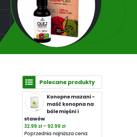
Polecane produkty
Konopne mazani -
maść konopna na
bóle mięśni i
stawów
Zakres
–
32.99
zł
92.99
zł
cen:
Poprzednia najniższa cena: