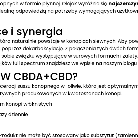
pnych w formie płynnej. Olejek wyróżnia się
najszersz
idealną odpowiedzią na potrzeby wymagających użytkow
e i synergia
tóra naturalnie powstaje w konopiach siewnych. Aby pow
 poprzez dekarboksylację. Z połączenia tych dwóch for
w sobie związku występujące w surowych formach i zalety,
jków full spectrum znajdziesz we wpisie na naszym blogu
RAW CBDA+CBD?
eracji suszu konopnego w.. oliwie, która jest optymalny
 aktywnych produkowanych w kwiatostanach konopi.
em konopi włóknistych
azy dziennie
. Produkt nie może być stosowany jako substytut (zamienn