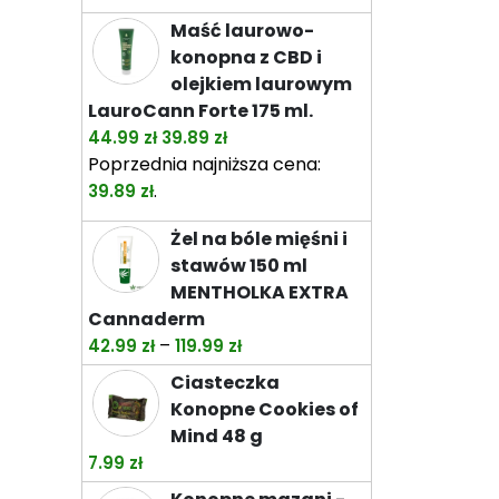
do
Maść laurowo-
74.49 zł
konopna z CBD i
olejkiem laurowym
LauroCann Forte 175 ml.
Pierwotna
Aktualna
44.99
zł
39.89
zł
cena
cena
Poprzednia najniższa cena:
wynosiła:
wynosi:
.
39.89
zł
44.99 zł.
39.89 zł.
Żel na bóle mięśni i
stawów 150 ml
MENTHOLKA EXTRA
Cannaderm
Zakres
–
42.99
zł
119.99
zł
cen:
Ciasteczka
od
Konopne Cookies of
42.99 zł
Mind 48 g
do
7.99
zł
119.99 zł