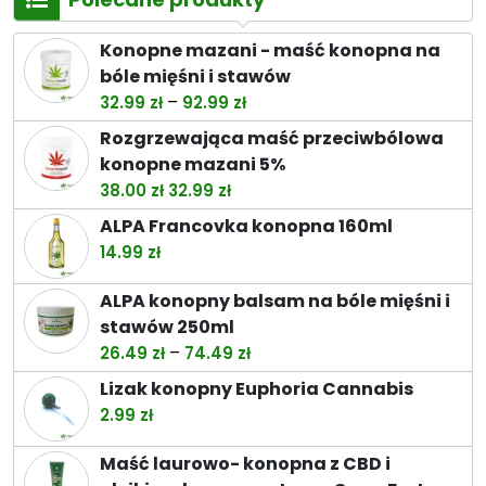
Konopne mazani - maść konopna na
bóle mięśni i stawów
Zakres
–
32.99
zł
92.99
zł
cen:
Rozgrzewająca maść przeciwbólowa
od
konopne mazani 5%
32.99 zł
Pierwotna
Aktualna
38.00
zł
32.99
zł
do
cena
cena
ALPA Francovka konopna 160ml
92.99 zł
wynosiła:
wynosi:
14.99
zł
38.00 zł.
32.99 zł.
ALPA konopny balsam na bóle mięśni i
stawów 250ml
Zakres
–
26.49
zł
74.49
zł
cen:
Lizak konopny Euphoria Cannabis
od
2.99
zł
26.49 zł
do
Maść laurowo- konopna z CBD i
74.49 zł