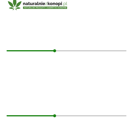
E-mail:
sklep@naturalniezkonopi.pl
Informacje
O nas
Koszt i sposób wysyłki
Czas dostawy
Formy płatności
Moje konto
Moje konto