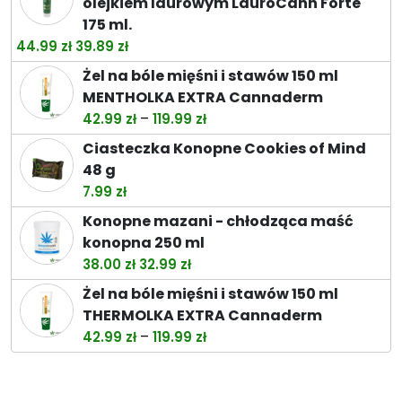
olejkiem laurowym LauroCann Forte
175 ml.
Pierwotna
Aktualna
44.99
zł
39.89
zł
cena
cena
Żel na bóle mięśni i stawów 150 ml
wynosiła:
wynosi:
MENTHOLKA EXTRA Cannaderm
44.99 zł.
39.89 zł.
Zakres
–
42.99
zł
119.99
zł
cen:
Ciasteczka Konopne Cookies of Mind
od
48 g
42.99 zł
7.99
zł
do
Konopne mazani - chłodząca maść
119.99 zł
konopna 250 ml
Pierwotna
Aktualna
38.00
zł
32.99
zł
cena
cena
Żel na bóle mięśni i stawów 150 ml
wynosiła:
wynosi:
THERMOLKA EXTRA Cannaderm
38.00 zł.
32.99 zł.
Zakres
–
42.99
zł
119.99
zł
cen:
od
42.99 zł