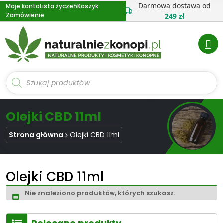
Przejdź
Darmowa dostawa od
Moje konto
Lista życzeń
Koszyk
Zamówienie
do
249 zł
treści
Wyszukiwarka
produktów
Olejki CBD 11ml
Strona główna
Olejki CBD 11ml
Olejki CBD 11ml
Nie znaleziono produktów, których szukasz.
Polecane produkty