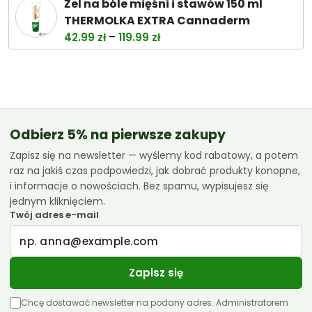
Żel na bóle mięśni i stawów 150 ml
wynosiła:
wynosi:
THERMOLKA EXTRA Cannaderm
38.00 zł.
32.99 zł.
Zakres
–
42.99
zł
119.99
zł
cen:
od
42.99 zł
do
119.99 zł
Odbierz 5% na pierwsze zakupy
Zapisz się na newsletter — wyślemy kod rabatowy, a potem
raz na jakiś czas podpowiedzi, jak dobrać produkty konopne,
i informacje o nowościach. Bez spamu, wypisujesz się
jednym kliknięciem.
Twój adres e-mail
Zapisz się
Chcę dostawać newsletter na podany adres. Administratorem