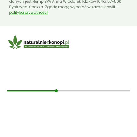
danych jest Hemp SPA Anna Włodarek, Idzików 104a, 57-500
Bystrzyca Kłodzka. Zgodę mogę wycofać w każdej chwili —
polityka prywatności
.
E-mail:
sklep@naturalniezkonopi.pl
Informacje
O nas
Koszt i sposób wysyłki
Czas dostawy
Formy płatności