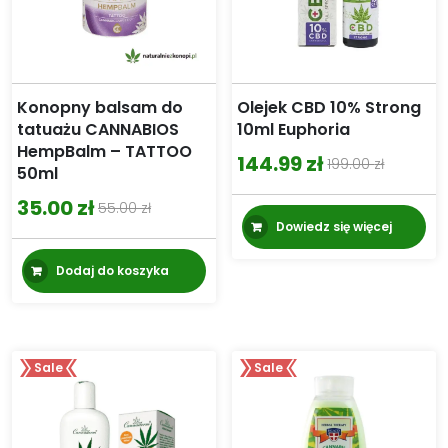
Konopny balsam do
Olejek CBD 10% Strong
tatuażu CANNABIOS
10ml Euphoria
HempBalm – TATTOO
144.99
zł
199.00
zł
50ml
Pierwotna
Aktualna
cena
cena
35.00
zł
55.00
zł
Pierwotna
Aktualna
Dowiedz się więcej
wynosiła:
wynosi:
cena
cena
199.00 zł.
144.99 zł.
Dodaj do koszyka
wynosiła:
wynosi:
55.00 zł.
35.00 zł.
Sale
Sale