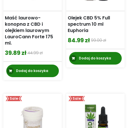
Maść laurowo-
Olejek CBD 5% Full
konopna z CBD i
spectrum 10 ml
olejkiem laurowym
Euphoria
LauroCann Forte 175
84.99
zł
99.00
zł
ml.
Pierwotna
Aktualna
cena
cena
39.89
zł
44.99
zł
Pierwotna
Aktualna
Dodaj do koszyka
wynosiła:
wynosi:
cena
cena
99.00 zł.
84.99 zł.
Dodaj do koszyka
wynosiła:
wynosi:
44.99 zł.
39.89 zł.
Sale
Sale