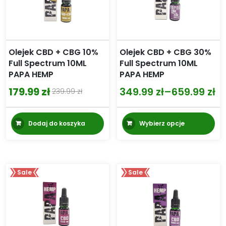
Olejek CBD + CBG 10%
Olejek CBD + CBG 30%
Full Spectrum 10ML
Full Spectrum 10ML
PAPA HEMP
PAPA HEMP
179.99
zł
349.99
zł
–
659.99
zł
239.99
zł
Pierwotna
Aktualna
Zakres
cena
cena
cen:
Te
Dodaj do koszyka
Wybierz opcje
wynosiła:
wynosi:
od
pr
m
239.99 zł.
179.99 zł.
349.99 zł
wi
do
wa
659.99 zł
Sale
Sale
Op
mo
wy
na