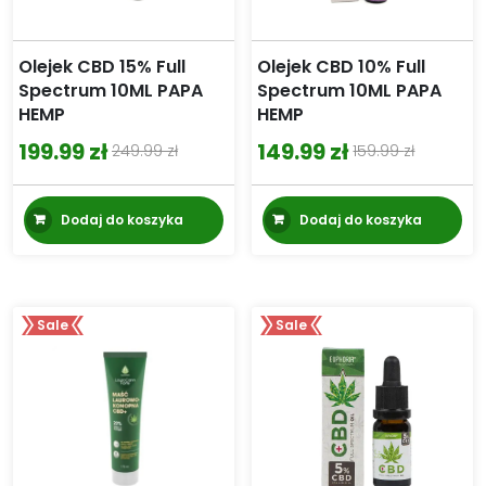
st
pr
Olejek CBD 15% Full
Olejek CBD 10% Full
Spectrum 10ML PAPA
Spectrum 10ML PAPA
HEMP
HEMP
199.99
zł
149.99
zł
249.99
zł
159.99
zł
Pierwotna
Aktualna
Pierwotna
Aktualna
cena
cena
cena
cena
Dodaj do koszyka
Dodaj do koszyka
wynosiła:
wynosi:
wynosiła:
wynosi:
249.99 zł.
199.99 zł.
159.99 zł.
149.99 zł.
Sale
Sale