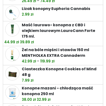
Zakres
–
26.49
zł
74.49
zł
cen:
Lizak konopny Euphoria Cannabis
od
2.99
zł
26.49 zł
do
Maść laurowo- konopna z CBD i
74.49 zł
olejkiem laurowym LauroCann Forte
175 ml.
Pierwotna
Aktualna
44.99
zł
39.89
zł
cena
cena
Żel na bóle mięśni i stawów 150 ml
wynosiła:
wynosi:
MENTHOLKA EXTRA Cannaderm
44.99 zł.
39.89 zł.
Zakres
–
42.99
zł
119.99
zł
cen:
Ciasteczka Konopne Cookies of Mind
od
48 g
42.99 zł
7.99
zł
do
Konopne mazani - chłodząca maść
119.99 zł
konopna 250 ml
Pierwotna
Aktualna
38.00
zł
32.99
zł
cena
cena