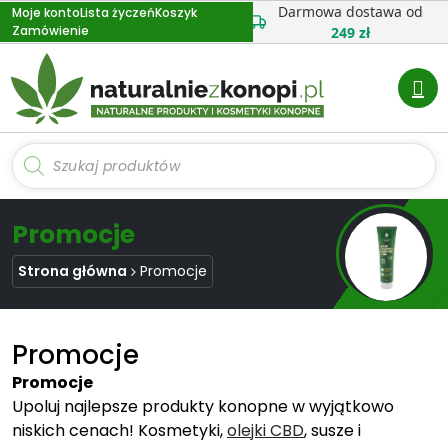
Przejdź
Darmowa dostawa od
Moje konto
Lista życzeń
Koszyk
Zamówienie
do
249 zł
treści
Wyszukiwarka
produktów
Promocje
Strona główna
Promocje
Promocje
Promocje
Upoluj najlepsze produkty konopne w wyjątkowo
niskich cenach! Kosmetyki,
olejki CBD
, susze i