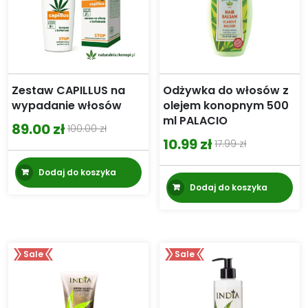
Zestaw CAPILLUS na
Odżywka do włosów z
wypadanie włosów
olejem konopnym 500
ml PALACIO
89.00
zł
100.00
zł
Pierwotna
Aktualna
10.99
zł
17.99
zł
Pierwotna
Aktualna
cena
cena
cena
cena
Dodaj do koszyka
wynosiła:
wynosi:
Dodaj do koszyka
wynosiła:
wynosi:
100.00 zł.
89.00 zł.
17.99 zł.
10.99 zł.
Sale
Sale