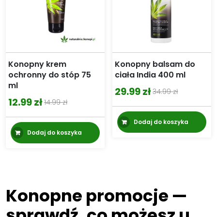
Konopny krem
Konopny balsam do
ochronny do stóp 75
ciała India 400 ml
ml
29.99
zł
34.99
zł
Pierwotna
Aktualna
12.99
zł
14.99
zł
Pierwotna
Aktualna
cena
cena
cena
cena
Dodaj do koszyka
wynosiła:
wynosi:
Dodaj do koszyka
wynosiła:
wynosi:
34.99 zł.
29.99 zł.
14.99 zł.
12.99 zł.
Konopne promocje —
sprawdź, co możesz u