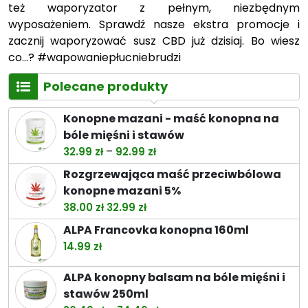
też waporyzator z pełnym, niezbędnym
wyposażeniem. Sprawdź nasze ekstra promocje i
zacznij waporyzować susz CBD już dzisiaj. Bo wiesz
co…? #wapowaniepłucniebrudzi
Polecane produkty
Konopne mazani - maść konopna na
bóle mięśni i stawów
Zakres
–
32.99
zł
92.99
zł
cen:
Rozgrzewająca maść przeciwbólowa
od
konopne mazani 5%
32.99 zł
Pierwotna
Aktualna
38.00
zł
32.99
zł
do
cena
cena
ALPA Francovka konopna 160ml
92.99 zł
wynosiła:
wynosi:
14.99
zł
38.00 zł.
32.99 zł.
ALPA konopny balsam na bóle mięśni i
stawów 250ml