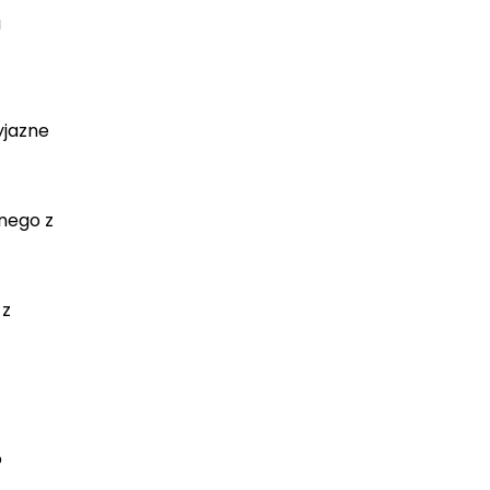
a
yjazne
pnego z
 z
o