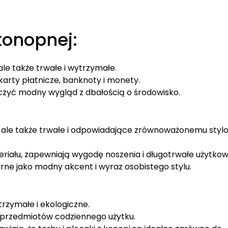
wiele
wariantów.
wariantów.
Opcje
Opcje
można
konopnej:
można
wybrać
wybrać
na
na
stronie
 ale także trwałe i wytrzymałe.
stronie
produktu
 karty płatnicze, banknoty i monety.
produktu
ączyć modny wygląd z dbałością o środowisko.
e, ale także trwałe i odpowiadające zrównoważonemu styl
ału, zapewniają wygodę noszenia i długotrwałe użytkow
arne jako modny akcent i wyraz osobistego stylu.
trzymałe i ekologiczne.
 przedmiotów codziennego użytku.