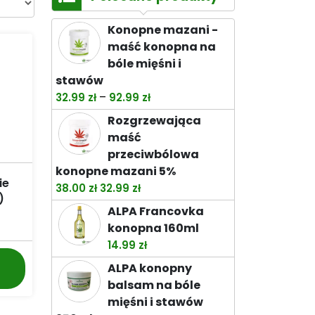
Konopne mazani -
maść konopna na
bóle mięśni i
stawów
Zakres
–
32.99
zł
92.99
zł
cen:
Rozgrzewająca
od
maść
32.99 zł
przeciwbólowa
do
konopne mazani 5%
92.99 zł
ie
Pierwotna
Aktualna
38.00
zł
32.99
zł
)
cena
cena
ALPA Francovka
wynosiła:
wynosi:
konopna 160ml
38.00 zł.
32.99 zł.
14.99
zł
Ten
ALPA konopny
produkt
balsam na bóle
ma
mięśni i stawów
wiele