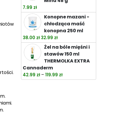
Mind 48 g
do
7.99
zł
119.99 zł
Konopne mazani -
chłodząca maść
miotów
konopna 250 ml
Pierwotna
Aktualna
38.00
zł
32.99
zł
cena
cena
Żel na bóle mięśni i
wynosiła:
wynosi:
stawów 150 ml
38.00 zł.
32.99 zł.
THERMOLKA EXTRA
Cannaderm
tości.
Zakres
–
42.99
zł
119.99
zł
cen:
od
42.99 zł
em.
do
niami.
119.99 zł
m.