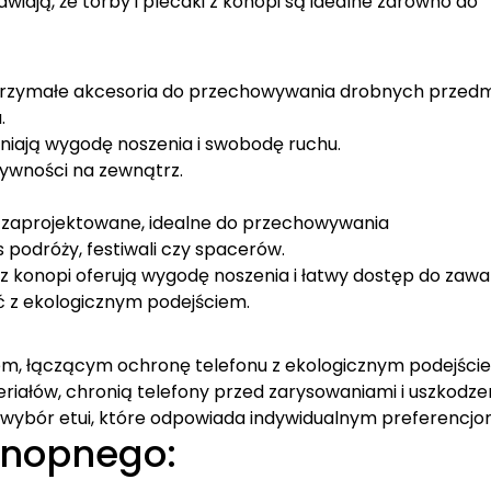
iają, że torby i plecaki z konopi są idealne zarówno do
 wytrzymałe akcesoria do przechowywania drobnych przed
.
niają wygodę noszenia i swobodę ruchu.
tywności na zewnątrz.
ie zaprojektowane, idealne do przechowywania
podróży, festiwali czy spacerów.
 konopi oferują wygodę noszenia i łatwy dostęp do zawar
ć z ekologicznym podejściem.
em, łączącym ochronę telefonu z ekologicznym podejści
iałów, chronią telefony przed zarysowaniami i uszkodze
 wybór etui, które odpowiada indywidualnym preferencjo
onopnego: