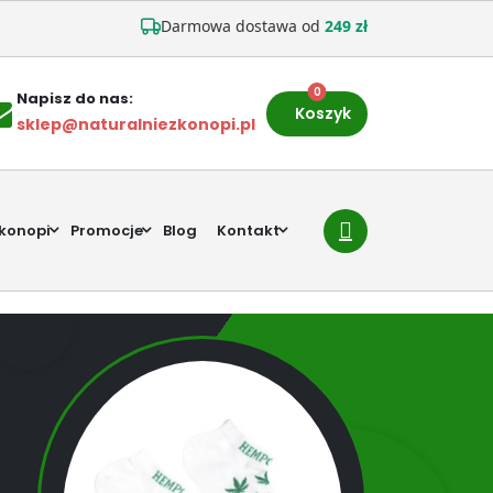
Darmowa dostawa od
249 zł
0
Napisz do nas:
Koszyk
sklep@naturalniezkonopi.pl
 konopi
Promocje
Blog
Kontakt