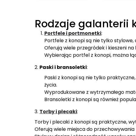
wiele
wariantów.
Opcje
Rodzaje galanterii 
można
wybrać
Portfele i portmonetki
:
na
Portfele z konopi są nie tylko stylowe,
stronie
Oferują wiele przegródek i kieszeni na
produktu
Wybierając portfel z konopi, można ł
2.
Paski i bransoletki
:
Paski z konopi są nie tylko praktyczn
życia.
Wyprodukowane z wytrzymałego materi
Bransoletki z konopi są również popul
3.
Torby i plecaki
:
Torby i plecaki z konopi są praktyczne, wy
Oferują wiele miejsca do przechowywania