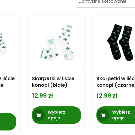
 liście
Skarpetki w liście
Skarpetki w liśc
ne
konopi (białe)
konopi (czarne
12.99
zł
12.99
zł
Ten
Wybierz
Wybierz
Ten
produkt
opcje
opcje
z
produkt
ma
ma
wiele