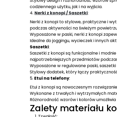
Stylowy design i różnorodność wzorów spraw
codziennego użytku, jak i na wyjścia.
4.
Nerki z konopi / Saszetki
:
Nerki z konopi to stylowe, praktyczne i
podczas aktywności na świeżym powietrzu
Wyposażone w paski, nerki z konopi zapew
Idealne do joggingu, wycieczek i innych ak
Saszetki
:
Saszetki z konopi są funkcjonalne i modn
najpotrzebniejszych przedmiotów podczas 
Wyposażone w regulowane paski, saszetki z
Stylowy dodatek, który łączy praktycznoś
5.
Etui na telefony
:
Etui z konopi są nowoczesnym rozwiązani
Wykonane z trwałych i wytrzymałych mater
Różnorodność wzorów i kolorów umożliwia
Zalety materiału k
Trwałość: