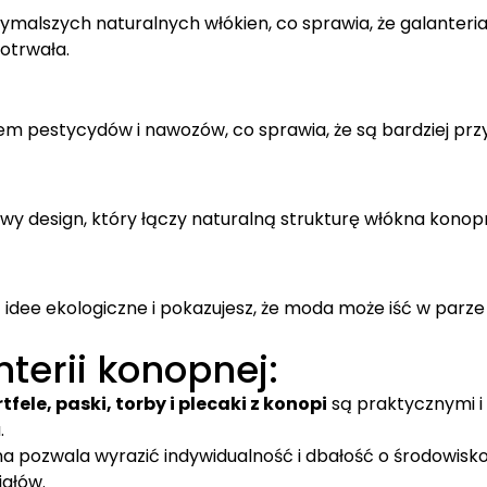
ymalszych naturalnych włókien, co sprawia, że galanteri
gotrwała.
m pestycydów i nawozów, co sprawia, że są bardziej prz
lowy design, który łączy naturalną strukturę włókna kono
idee ekologiczne i pokazujesz, że moda może iść w parze
terii konopnej:
tfele, paski, torby i plecaki z konopi
są praktycznymi i
.
na pozwala wyrazić indywidualność i dbałość o środowisk
iałów.