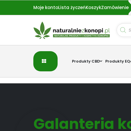
Przejdź
Moje konto
Lista życzeń
Koszyk
Zamówienie
do
treści
Wyszu
produ
Produkty CBD
Produkty EQ
Galanteria 