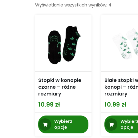
Wyświetlanie wszystkich wyników: 4
Stopki w konopie
Białe stopki w
czarne – różne
konopi – róż
rozmiary
rozmiary
10.99
zł
10.99
zł
Ten
Wybierz
Wybier
produkt
opcje
opcje
ma