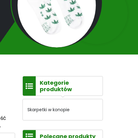
Kategorie
produktów
Skarpetki w konopie
ość
,
Polecane produkty