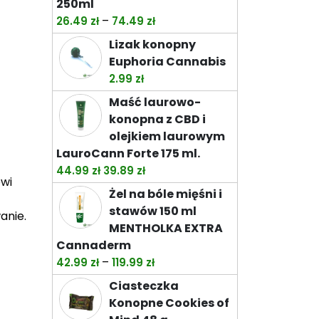
250ml
wariantów.
Zakres
–
26.49
zł
74.49
zł
Opcje
cen:
można
Lizak konopny
od
wybrać
Euphoria Cannabis
26.49 zł
na
2.99
zł
do
stronie
Maść laurowo-
74.49 zł
produktu
konopna z CBD i
olejkiem laurowym
LauroCann Forte 175 ml.
Pierwotna
Aktualna
44.99
zł
39.89
zł
owi
cena
cena
Żel na bóle mięśni i
wynosiła:
wynosi:
stawów 150 ml
anie.
44.99 zł.
39.89 zł.
MENTHOLKA EXTRA
Cannaderm
Zakres
–
42.99
zł
119.99
zł
cen:
Ciasteczka
od
Konopne Cookies of
42.99 zł