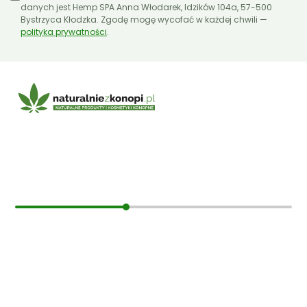
danych jest Hemp SPA Anna Włodarek, Idzików 104a, 57-500
Bystrzyca Kłodzka. Zgodę mogę wycofać w każdej chwili —
polityka prywatności
.
E-mail:
sklep@naturalniezkonopi.pl
Informacje
O nas
Koszt i sposób wysyłki
Czas dostawy
Formy płatności