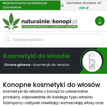
Przejdź
Darmowa dostawa od
Moje konto
Lista życzeń
Koszyk
Zamówienie
do
249 zł
treści
Wyszukiwarka
produktów
Kosmetyki do włosów
Strona główna
Kosmetyki do włosów
Konopne kosmetyki do włosów
Kosmetyki do włosów z konopi to uniwersalne
produkty, odpowiednie do każdego typu włosów.
Szampony i odżywki nawilżają i wzmacniają włosy oraz