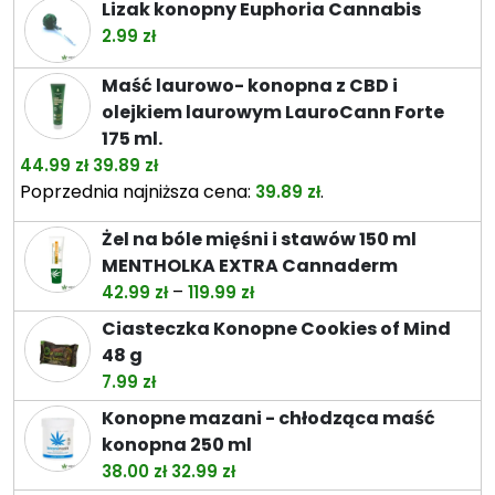
Lizak konopny Euphoria Cannabis
od
2.99
zł
26.49 zł
do
Maść laurowo- konopna z CBD i
74.49 zł
olejkiem laurowym LauroCann Forte
175 ml.
Pierwotna
Aktualna
44.99
zł
39.89
zł
cena
cena
Poprzednia najniższa cena:
.
39.89
zł
wynosiła:
wynosi:
Żel na bóle mięśni i stawów 150 ml
44.99 zł.
39.89 zł.
MENTHOLKA EXTRA Cannaderm
Zakres
–
42.99
zł
119.99
zł
cen:
Ciasteczka Konopne Cookies of Mind
od
48 g
42.99 zł
7.99
zł
do
Konopne mazani - chłodząca maść
119.99 zł
konopna 250 ml
Pierwotna
Aktualna
38.00
zł
32.99
zł