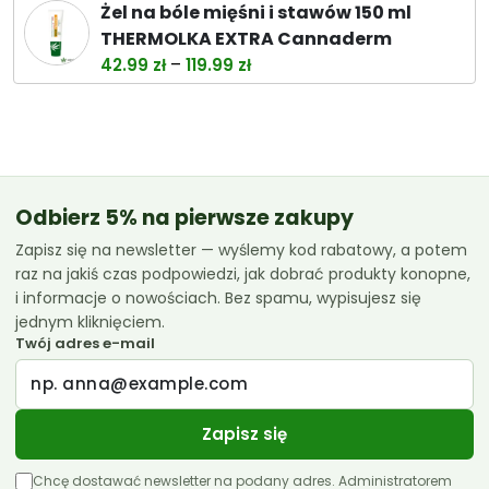
cena
cena
Żel na bóle mięśni i stawów 150 ml
wynosiła:
wynosi:
THERMOLKA EXTRA Cannaderm
38.00 zł.
32.99 zł.
Zakres
–
42.99
zł
119.99
zł
cen:
od
42.99 zł
do
119.99 zł
Odbierz 5% na pierwsze zakupy
Zapisz się na newsletter — wyślemy kod rabatowy, a potem
raz na jakiś czas podpowiedzi, jak dobrać produkty konopne,
i informacje o nowościach. Bez spamu, wypisujesz się
jednym kliknięciem.
Twój adres e-mail
Zapisz się
Chcę dostawać newsletter na podany adres. Administratorem