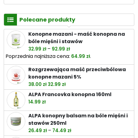
Polecane produkty
Konopne mazani - maść konopna na
bóle mięśni i stawów
Zakres
–
32.99
zł
92.99
zł
cen:
Poprzednia najniższa cena:
.
64.99
zł
od
Rozgrzewająca maść przeciwbólowa
32.99 zł
konopne mazani 5%
do
Pierwotna
Aktualna
38.00
zł
32.99
zł
92.99 zł
cena
cena
ALPA Francovka konopna 160ml
wynosiła:
wynosi:
14.99
zł
38.00 zł.
32.99 zł.
ALPA konopny balsam na bóle mięśni i
stawów 250ml
Zakres
–
26.49
zł
74.49
zł
cen: