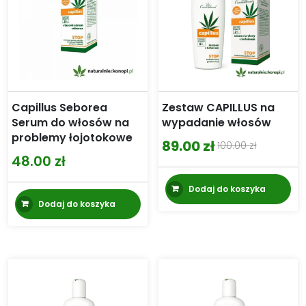
Capillus Seborea
Zestaw CAPILLUS na
Serum do włosów na
wypadanie włosów
problemy łojotokowe
89.00
zł
100.00
zł
Pierwotna
Aktualna
48.00
zł
cena
cena
Dodaj do koszyka
wynosiła:
wynosi:
Dodaj do koszyka
100.00 zł.
89.00 zł.