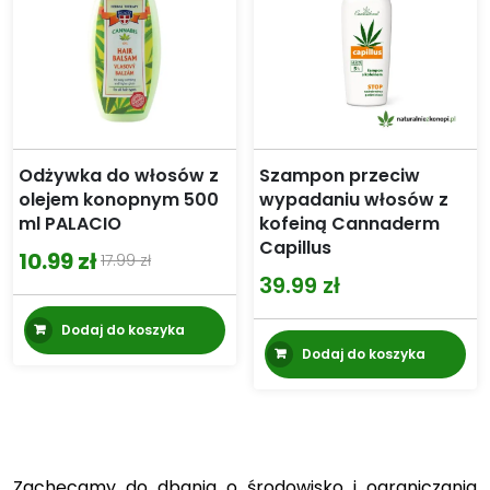
Odżywka do włosów z
Szampon przeciw
olejem konopnym 500
wypadaniu włosów z
ml PALACIO
kofeiną Cannaderm
Capillus
10.99
zł
17.99
zł
Pierwotna
Aktualna
39.99
zł
cena
cena
Dodaj do koszyka
wynosiła:
wynosi:
Dodaj do koszyka
17.99 zł.
10.99 zł.
Zachęcamy do dbania o środowisko i ograniczania