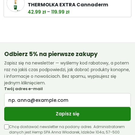
wynosiła:
wynosi:
THERMOLKA EXTRA Cannaderm
38.00 zł.
32.99 zł.
Zakres
–
42.99
zł
119.99
zł
cen:
od
42.99 zł
do
119.99 zł
Odbierz 5% na pierwsze zakupy
Zapisz się na newsletter — wyślemy kod rabatowy, a potem
raz na jakiś czas podpowiedzi, jak dobrać produkty konopne,
i informacje o nowościach. Bez spamu, wypisujesz się
jednym kliknięciem.
Twój adres e-mail
Zapisz się
Chcę dostawać newsletter na podany adres. Administratorem
danych jest Hemp SPA Anna Włodarek, Idzików 104a, 57-500