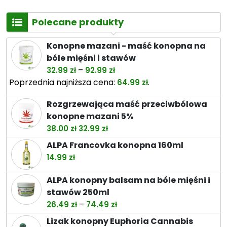
Polecane produkty
Konopne mazani - maść konopna na
bóle mięśni i stawów
Zakres
–
32.99
zł
92.99
zł
cen:
Poprzednia najniższa cena:
.
64.99
zł
od
Rozgrzewająca maść przeciwbólowa
32.99 zł
konopne mazani 5%
do
Pierwotna
Aktualna
38.00
zł
32.99
zł
92.99 zł
cena
cena
ALPA Francovka konopna 160ml
wynosiła:
wynosi:
14.99
zł
38.00 zł.
32.99 zł.
ALPA konopny balsam na bóle mięśni i
stawów 250ml
Zakres
–
26.49
zł
74.49
zł
cen:
Lizak konopny Euphoria Cannabis