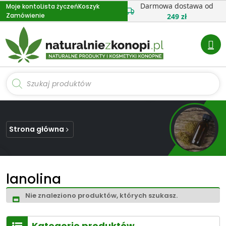
Przejdź
Darmowa dostawa od
Moje konto
Lista życzeń
Koszyk
Zamówienie
do
249 zł
treści
Wyszukiwarka
produktów
Strona główna
lanolina
Nie znaleziono produktów, których szukasz.
Kategorie produktów