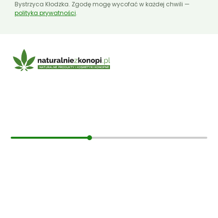
Bystrzyca Kłodzka. Zgodę mogę wycofać w każdej chwili —
polityka prywatności
.
E-mail:
sklep@naturalniezkonopi.pl
Informacje
O nas
Koszt i sposób wysyłki
Czas dostawy
Formy płatności