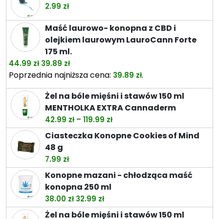
od
2.99
zł
26.49 zł
do
Maść laurowo- konopna z CBD i
74.49 zł
olejkiem laurowym LauroCann Forte
175 ml.
Pierwotna
Aktualna
44.99
zł
39.89
zł
cena
cena
Poprzednia najniższa cena:
.
39.89
zł
wynosiła:
wynosi:
Żel na bóle mięśni i stawów 150 ml
44.99 zł.
39.89 zł.
MENTHOLKA EXTRA Cannaderm
Zakres
–
42.99
zł
119.99
zł
cen:
Ciasteczka Konopne Cookies of Mind
od
48 g
42.99 zł
7.99
zł
do
Konopne mazani - chłodząca maść
119.99 zł
konopna 250 ml
Pierwotna
Aktualna
38.00
zł
32.99
zł
cena
cena
Żel na bóle mięśni i stawów 150 ml