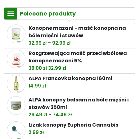
Polecane produkty
Konopne mazani - maść konopna na
bóle mięśni i stawów
Zakres
–
32.99
zł
92.99
zł
cen:
Rozgrzewająca maść przeciwbólowa
od
konopne mazani 5%
32.99 zł
Pierwotna
Aktualna
38.00
zł
32.99
zł
do
cena
cena
ALPA Francovka konopna 160ml
92.99 zł
wynosiła:
wynosi:
14.99
zł
38.00 zł.
32.99 zł.
ALPA konopny balsam na bóle mięśni i
stawów 250ml
Zakres
–
26.49
zł
74.49
zł
cen:
Lizak konopny Euphoria Cannabis
od
2.99
zł
26.49 zł