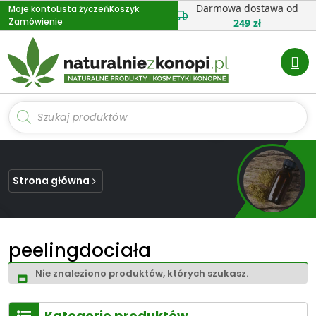
Przejdź
Darmowa dostawa od
Moje konto
Lista życzeń
Koszyk
Zamówienie
do
249 zł
treści
Wyszukiwarka
produktów
Strona główna
peelingdociała
Nie znaleziono produktów, których szukasz.
Kategorie produktów