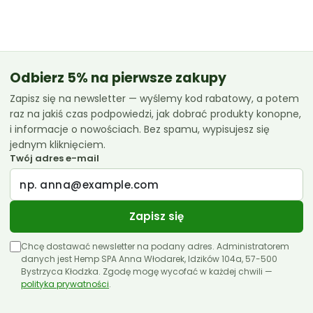
od
42.99 zł
do
119.99 zł
Odbierz 5% na pierwsze zakupy
Zapisz się na newsletter — wyślemy kod rabatowy, a potem
raz na jakiś czas podpowiedzi, jak dobrać produkty konopne,
i informacje o nowościach. Bez spamu, wypisujesz się
jednym kliknięciem.
Twój adres e-mail
Zapisz się
Chcę dostawać newsletter na podany adres. Administratorem
danych jest Hemp SPA Anna Włodarek, Idzików 104a, 57-500
Bystrzyca Kłodzka. Zgodę mogę wycofać w każdej chwili —
polityka prywatności
.