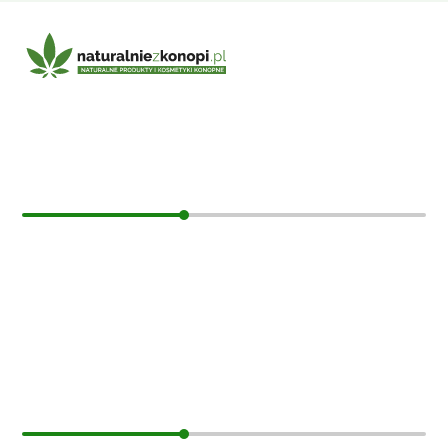
E-mail:
sklep@naturalniezkonopi.pl
Informacje
O nas
Koszt i sposób wysyłki
Czas dostawy
Formy płatności
Moje konto