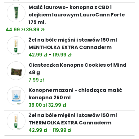
do
Maść laurowo- konopna z CBD i
74.49 zł
olejkiem laurowym LauroCann Forte
175 ml.
Pierwotna
Aktualna
44.99
zł
39.89
zł
cena
cena
Żel na bóle mięśni i stawów 150 ml
wynosiła:
wynosi:
MENTHOLKA EXTRA Cannaderm
44.99 zł.
39.89 zł.
Zakres
–
42.99
zł
119.99
zł
cen:
Ciasteczka Konopne Cookies of Mind
od
48 g
42.99 zł
7.99
zł
do
Konopne mazani - chłodząca maść
119.99 zł
konopna 250 ml
Pierwotna
Aktualna
38.00
zł
32.99
zł
cena
cena
Żel na bóle mięśni i stawów 150 ml
wynosiła:
wynosi:
THERMOLKA EXTRA Cannaderm
38.00 zł.
32.99 zł.
Zakres
–
42.99
zł
119.99
zł
cen: