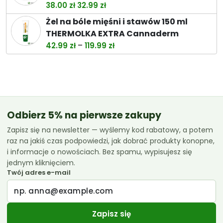
Pierwotna
Aktualna
38.00
zł
32.99
zł
cena
cena
Żel na bóle mięśni i stawów 150 ml
wynosiła:
wynosi:
THERMOLKA EXTRA Cannaderm
38.00 zł.
32.99 zł.
Zakres
–
42.99
zł
119.99
zł
cen:
od
42.99 zł
do
119.99 zł
Odbierz 5% na pierwsze zakupy
Zapisz się na newsletter — wyślemy kod rabatowy, a potem
raz na jakiś czas podpowiedzi, jak dobrać produkty konopne,
i informacje o nowościach. Bez spamu, wypisujesz się
jednym kliknięciem.
Twój adres e-mail
Zapisz się