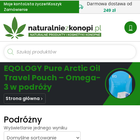
Przejdź
Darmowa dostawa od
Moje konto
Lista życzeń
Koszyk
Zamówienie
do
249 zł
treści
Wyszukiwarka
produktów
EQOLOGY Pure Arctic Oil
Travel Pouch – Omega-
3 w podróży
Strona główna
Podróżny
Wyświetlanie jednego wyniku