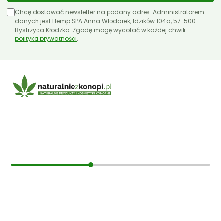
Chcę dostawać newsletter na podany adres. Administratorem
danych jest Hemp SPA Anna Włodarek, Idzików 104a, 57-500
Bystrzyca Kłodzka. Zgodę mogę wycofać w każdej chwili —
polityka prywatności
.
E-mail:
sklep@naturalniezkonopi.pl
Informacje
O nas
Koszt i sposób wysyłki
Czas dostawy