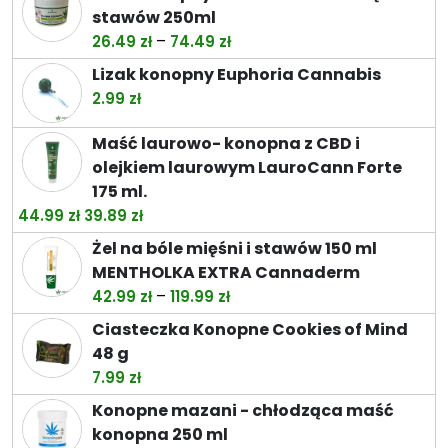
stawów 250ml
Zakres
–
26.49
zł
74.49
zł
cen:
Lizak konopny Euphoria Cannabis
od
2.99
zł
26.49 zł
do
Maść laurowo- konopna z CBD i
74.49 zł
olejkiem laurowym LauroCann Forte
175 ml.
Pierwotna
Aktualna
44.99
zł
39.89
zł
cena
cena
Żel na bóle mięśni i stawów 150 ml
wynosiła:
wynosi:
MENTHOLKA EXTRA Cannaderm
44.99 zł.
39.89 zł.
Zakres
–
42.99
zł
119.99
zł
cen:
Ciasteczka Konopne Cookies of Mind
od
48 g
42.99 zł
7.99
zł
do
Konopne mazani - chłodząca maść
119.99 zł
konopna 250 ml