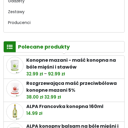
Gadżety
Zestawy
Producenci
Polecane produkty
Konopne mazani - maść konopna na
bóle mięśni i stawów
Zakres
–
32.99
zł
92.99
zł
cen:
Rozgrzewająca maść przeciwbólowa
od
konopne mazani 5%
32.99 zł
Pierwotna
Aktualna
38.00
zł
32.99
zł
do
cena
cena
ALPA Francovka konopna 160ml
92.99 zł
wynosiła:
wynosi:
14.99
zł
38.00 zł.
32.99 zł.
ALPA konopny balsam na bóle mięśni i