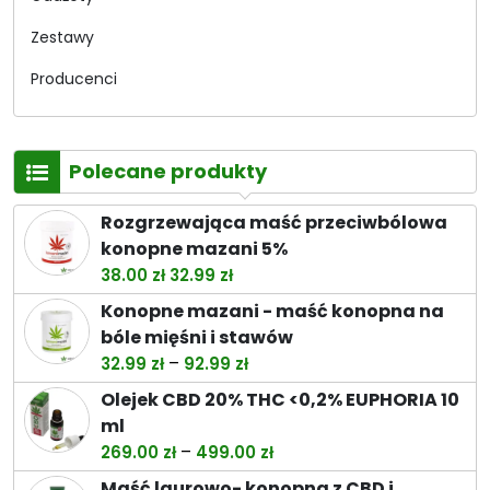
Zestawy
Producenci
Polecane produkty
Rozgrzewająca maść przeciwbólowa
konopne mazani 5%
Pierwotna
Aktualna
38.00
zł
32.99
zł
cena
cena
Konopne mazani - maść konopna na
wynosiła:
wynosi:
bóle mięśni i stawów
38.00 zł.
32.99 zł.
Zakres
–
32.99
zł
92.99
zł
cen:
Olejek CBD 20% THC <0,2% EUPHORIA 10
od
ml
32.99 zł
Zakres
–
269.00
zł
499.00
zł
do
cen:
Maść laurowo- konopna z CBD i