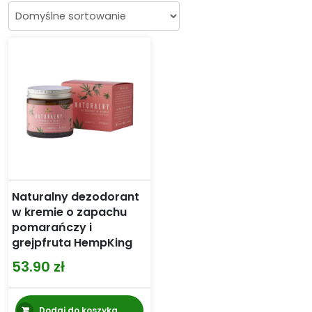
Naturalny dezodorant
w kremie o zapachu
pomarańczy i
grejpfruta HempKing
53.90
zł
Dodaj do koszyka