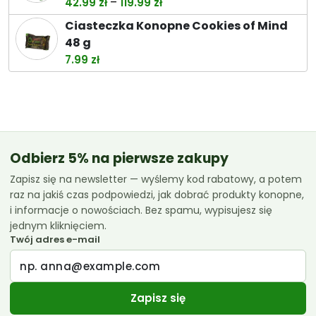
Zakres
–
42.99
zł
119.99
zł
cen:
Ciasteczka Konopne Cookies of Mind
od
48 g
42.99 zł
7.99
zł
do
119.99 zł
Odbierz 5% na pierwsze zakupy
Zapisz się na newsletter — wyślemy kod rabatowy, a potem
raz na jakiś czas podpowiedzi, jak dobrać produkty konopne,
i informacje o nowościach. Bez spamu, wypisujesz się
jednym kliknięciem.
Twój adres e-mail
Zapisz się