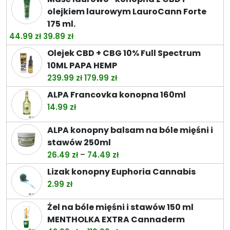
92.99 zł
od
olejkiem laurowym LauroCann Forte
269.00 zł
175 ml.
do
Pierwotna
Aktualna
44.99
zł
39.89
zł
499.00 zł
cena
cena
Olejek CBD + CBG 10% Full Spectrum
wynosiła:
wynosi:
10ML PAPA HEMP
44.99 zł.
39.89 zł.
Pierwotna
Aktualna
239.99
zł
179.99
zł
cena
cena
ALPA Francovka konopna 160ml
wynosiła:
wynosi:
14.99
zł
239.99 zł.
179.99 zł.
ALPA konopny balsam na bóle mięśni i
stawów 250ml
Zakres
–
26.49
zł
74.49
zł
cen:
Lizak konopny Euphoria Cannabis
od
2.99
zł
26.49 zł
do
Żel na bóle mięśni i stawów 150 ml
74.49 zł
MENTHOLKA EXTRA Cannaderm