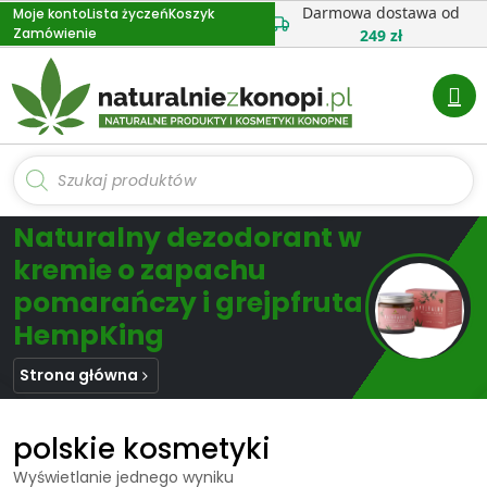
Przejdź
Darmowa dostawa od
Moje konto
Lista życzeń
Koszyk
Zamówienie
do
249 zł
treści
Wyszukiwarka
produktów
Naturalny dezodorant w
kremie o zapachu
pomarańczy i grejpfruta
HempKing
Strona główna
polskie kosmetyki
Wyświetlanie jednego wyniku