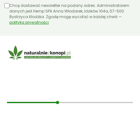
Chcę dostawać newsletter na podany adres. Administratorem
danych jest Hemp SPA Anna Włodarek, Idzików 104a, 57-500
Bystrzyca Kłodzka. Zgodę mogę wycofać w każdej chwili —
polityka prywatności
.
E-mail:
sklep@naturalniezkonopi.pl
Informacje
O nas
Koszt i sposób wysyłki
Czas dostawy