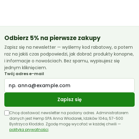
cen:
od
42.99 zł
do
119.99 zł
Odbierz 5% na pierwsze zakupy
Zapisz się na newsletter — wyślemy kod rabatowy, a potem
raz na jakiś czas podpowiedzi, jak dobrać produkty konopne,
i informacje o nowościach. Bez spamu, wypisujesz się
jednym kliknięciem.
Twój adres e-mail
Zapisz się
Chcę dostawać newsletter na podany adres. Administratorem
danych jest Hemp SPA Anna Włodarek, Idzików 104a, 57-500
Bystrzyca Kłodzka. Zgodę mogę wycofać w każdej chwili —
polityka prywatności
.