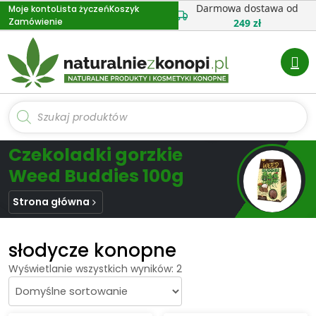
Przejdź
Darmowa dostawa od
Moje konto
Lista życzeń
Koszyk
Zamówienie
do
249 zł
treści
Wyszukiwarka
produktów
Czekoladki gorzkie
Weed Buddies 100g
Strona główna
słodycze konopne
Wyświetlanie wszystkich wyników: 2