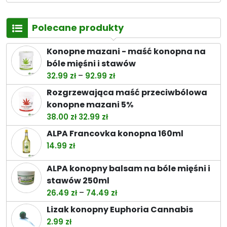
Polecane produkty
Konopne mazani - maść konopna na
bóle mięśni i stawów
Zakres
–
32.99
zł
92.99
zł
cen:
Rozgrzewająca maść przeciwbólowa
od
konopne mazani 5%
32.99 zł
Pierwotna
Aktualna
38.00
zł
32.99
zł
do
cena
cena
ALPA Francovka konopna 160ml
92.99 zł
wynosiła:
wynosi:
14.99
zł
38.00 zł.
32.99 zł.
ALPA konopny balsam na bóle mięśni i
stawów 250ml
Zakres
–
26.49
zł
74.49
zł
cen:
Lizak konopny Euphoria Cannabis
od
2.99
zł