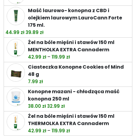
26.49 zł
do
Maść laurowo- konopna z CBD i
74.49 zł
olejkiem laurowym LauroCann Forte
175 ml.
Pierwotna
Aktualna
44.99
zł
39.89
zł
cena
cena
Żel na bóle mięśni i stawów 150 ml
wynosiła:
wynosi:
MENTHOLKA EXTRA Cannaderm
44.99 zł.
39.89 zł.
Zakres
–
42.99
zł
119.99
zł
cen:
Ciasteczka Konopne Cookies of Mind
od
48 g
42.99 zł
7.99
zł
do
Konopne mazani - chłodząca maść
119.99 zł
konopna 250 ml
Pierwotna
Aktualna
38.00
zł
32.99
zł
cena
cena
Żel na bóle mięśni i stawów 150 ml
wynosiła:
wynosi:
THERMOLKA EXTRA Cannaderm
38.00 zł.
32.99 zł.
Zakres
–
42.99
zł
119.99
zł