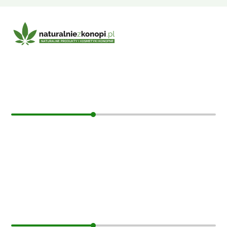
E-mail:
sklep@naturalniezkonopi.pl
Informacje
O nas
Koszt i sposób wysyłki
Czas dostawy
Formy płatności
Moje konto