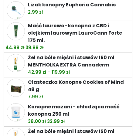
cen:
Lizak konopny Euphoria Cannabis
od
2.99
zł
26.49 zł
do
Maść laurowo- konopna z CBD i
74.49 zł
olejkiem laurowym LauroCann Forte
175 ml.
Pierwotna
Aktualna
44.99
zł
39.89
zł
cena
cena
Żel na bóle mięśni i stawów 150 ml
wynosiła:
wynosi:
MENTHOLKA EXTRA Cannaderm
44.99 zł.
39.89 zł.
Zakres
–
42.99
zł
119.99
zł
cen:
Ciasteczka Konopne Cookies of Mind
od
48 g
42.99 zł
7.99
zł
do
Konopne mazani - chłodząca maść
119.99 zł
konopna 250 ml
Pierwotna
Aktualna
38.00
zł
32.99
zł
cena
cena
Żel na bóle mięśni i stawów 150 ml
wynosiła:
wynosi: