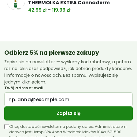
THERMOLKA EXTRA Cannaderm
38.00 zł.
32.99 zł.
Zakres
–
42.99
zł
119.99
zł
cen:
od
42.99 zł
do
119.99 zł
Odbierz 5% na pierwsze zakupy
Zapisz się na newsletter — wyślemy kod rabatowy, a potem
raz na jakiś czas podpowiedzi, jak dobrać produkty konopne,
i informacje o nowościach. Bez spamu, wypisujesz się
jednym kliknięciem.
Twój adres e-mail
Zapisz się
Chcę dostawać newsletter na podany adres. Administratorem
danych jest Hemp SPA Anna Włodarek, Idzików 104a, 57-500