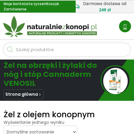
Przejdź
Darmowa dostawa od
Moje konto
Lista życzeń
Koszyk
Zamówienie
do
249 zł
treści
Wyszukiwarka
produktów
Żel na obrzęki i żylaki do
nóg i stóp Cannaderm
VENOSIL
Strona główna
Żel z olejem konopnym
Wyświetlanie jednego wyniku