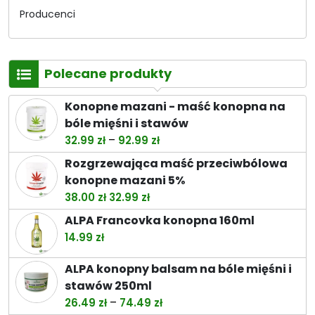
Producenci
Polecane produkty
Konopne mazani - maść konopna na
bóle mięśni i stawów
Zakres
–
32.99
zł
92.99
zł
cen:
Rozgrzewająca maść przeciwbólowa
od
konopne mazani 5%
32.99 zł
Pierwotna
Aktualna
38.00
zł
32.99
zł
do
cena
cena
ALPA Francovka konopna 160ml
92.99 zł
wynosiła:
wynosi:
14.99
zł
38.00 zł.
32.99 zł.
ALPA konopny balsam na bóle mięśni i
stawów 250ml
Zakres
–
26.49
zł
74.49
zł