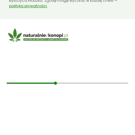
Bystrzyca Kłodzka. Zgodę mogę wycofać w każdej chwili —
polityka prywatności
.
E-mail:
sklep@naturalniezkonopi.pl
Informacje
O nas
Koszt i sposób wysyłki
Czas dostawy
Formy płatności