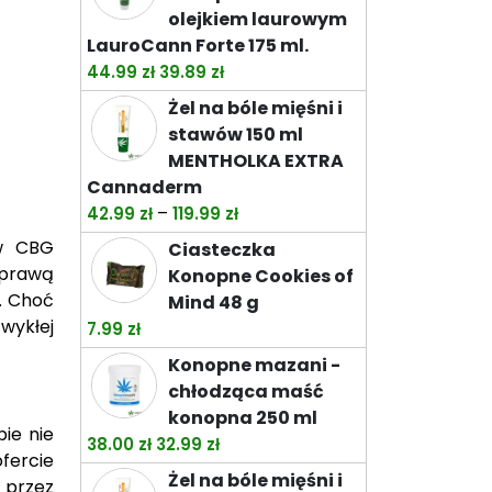
olejkiem laurowym
LauroCann Forte 175 ml.
Pierwotna
Aktualna
44.99
zł
39.89
zł
cena
cena
Żel na bóle mięśni i
wynosiła:
wynosi:
stawów 150 ml
44.99 zł.
39.89 zł.
MENTHOLKA EXTRA
Cannaderm
Zakres
–
42.99
zł
119.99
zł
cen:
ów CBG
Ciasteczka
od
oprawą
Konopne Cookies of
42.99 zł
. Choć
Mind 48 g
do
wykłej
7.99
zł
119.99 zł
Konopne mazani -
chłodząca maść
konopna 250 ml
ie nie
Pierwotna
Aktualna
38.00
zł
32.99
zł
fercie
cena
cena
Żel na bóle mięśni i
 przez