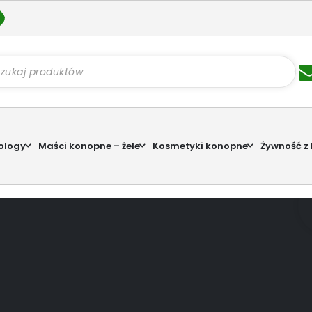
kiwarka
któw
ology
Maści konopne – żele
Kosmetyki konopne
Żywność z