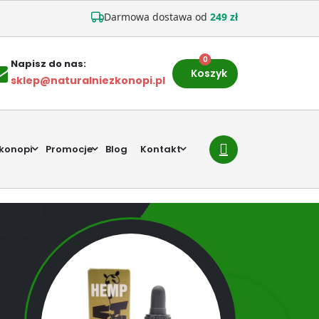
Darmowa dostawa od
249 zł
0
Napisz do nas:
Koszyk
sklep@naturalniezkonopi.pl
 konopi
Promocje
Blog
Kontakt