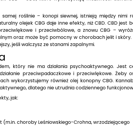
samej roślinie – konopi siewnej, istnieją między nimi r
turalny olejek CBG daje inne efekty, niż CBD. CBD jest b
przeciwlękowe i przeciwbólowe, a znowu CBG – wyróżn
lnym oraz może być pomocny w chorobach jelit i skóry. 
szy, jeśli walczysz ze stanami zapalnymi.
ia
dem, który nie ma działania psychoaktywnego. Jest c
działanie przeciwpadaczkowe i przeciwlękowe. Żeby o
ach wykorzystujemy również olej konopny CBG. Kannabi
oaktywnego, dlatego nie utrudnia codziennego funkcjono
ty, jak:
t (m.in. choroby Leśniowskiego-Crohna, wrzodziejącego