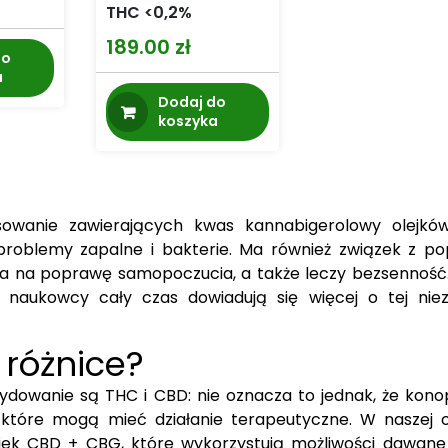
THC <0,2%
189.00
zł
do
a
Dodaj do
koszyka
osowanie zawierających kwas kannabigerolowy olejk
roblemy zapalne i bakterie. Ma również związek z p
ywa na poprawę samopoczucia, a także leczy bezsenność
 naukowcy cały czas dowiadują się więcej o tej niez
 różnice?
ydowanie są THC i CBD: nie oznacza to jednak, że konop
 które mogą mieć działanie terapeutyczne. W naszej o
ejek CBD + CBG, które wykorzystują możliwości dawane