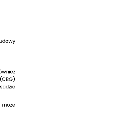
budowy
ównież
 (CBG)
sadzie
e może