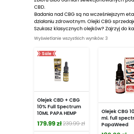
CBD.
Badania nad CBG są na wcześniejszym etap
działaniu zdrowotnym. Olejki CBG sprzeda
Szukasz klasycznych olejków? Zajrzyj do ka
Wyświetlanie wszystkich wyników: 3
Sale
Olejek CBD + CBG
10% Full Spectrum
Olejek CBG 1
10ML PAPA HEMP
ml. full spec
179.99
zł
239.99
zł
PapaWeed
Pierwotna
Aktualna