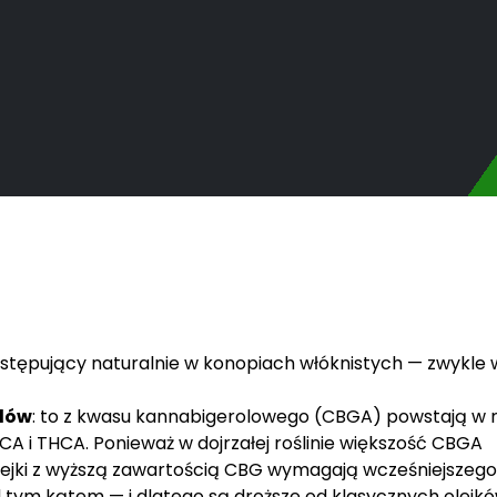
ystępujący naturalnie w konopiach włóknistych — zwykle 
dów
: to z kwasu kannabigerolowego (CBGA) powstają w ro
CA i THCA. Ponieważ w dojrzałej roślinie większość CBGA
 olejki z wyższą zawartością CBG wymagają wcześniejszego
tym kątem — i dlatego są droższe od klasycznych olejk