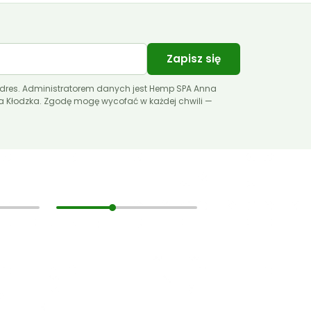
Zapisz się
dres. Administratorem danych jest Hemp SPA Anna
ca Kłodzka. Zgodę mogę wycofać w każdej chwili —
Pomoc
Zarabiaj z nami
Kontakt
Regulamin