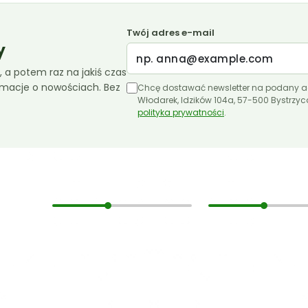
Twój adres e-mail
y
 a potem raz na jakiś czas
ormacje o nowościach. Bez
Chcę dostawać newsletter na podany a
Włodarek, Idzików 104a, 57-500 Bystrzy
polityka prywatności
.
Informacje
Moje konto
O nas
Moje konto
Koszt i sposób wysyłki
Lista życzeń
Czas dostawy
Koszyk