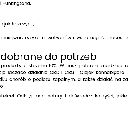
i Huntingtona,
h jak łuszczyca,
zmniejszać ryzyko nowotworów i wspomagać proces 
e dobrane do potrzeb
rodukty o stężeniu 10%. W naszej ofercie znajdziesz r
je łączące działanie CBD i CBG. Olejek kannabigerol
ku chorób o podłożu zapalnym, a także działać na za
to
telce! Odkryj moc natury i doświadcz korzyści, jaki