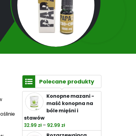
Polecane produkty
Konopne mazani -
w
maść konopna na
bóle mięśni i
ślinie
stawów
Zakres
–
32.99
zł
92.99
zł
cen:
Rozgrzewająca
ów