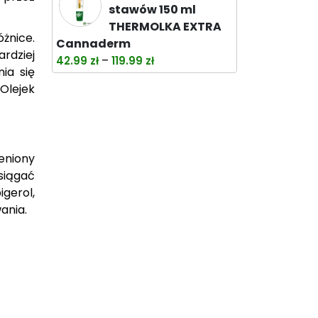
wynosiła:
wynosi:
stawów 150 ml
38.00 zł.
32.99 zł.
THERMOLKA EXTRA
óżnice.
Cannaderm
ardziej
Zakres
–
42.99
zł
119.99
zł
ia się
cen:
Olejek
od
42.99 zł
do
119.99 zł
eniony
siągać
gerol,
wania.