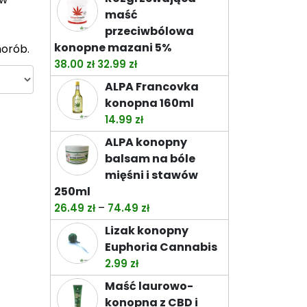
od
maść
32.99 zł
przeciwbólowa
do
konopne mazani 5%
horób.
92.99 zł
Pierwotna
Aktualna
38.00
zł
32.99
zł
cena
cena
ALPA Francovka
wynosiła:
wynosi:
konopna 160ml
38.00 zł.
32.99 zł.
14.99
zł
ALPA konopny
balsam na bóle
mięśni i stawów
250ml
Zakres
–
26.49
zł
74.49
zł
cen:
Lizak konopny
od
Euphoria Cannabis
26.49 zł
2.99
zł
do
Maść laurowo-
74.49 zł
konopna z CBD i