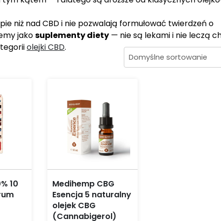
ie niż nad CBD i nie pozwalają formułować twierdzeń o
jemy jako
suplementy diety
— nie są lekami i nie leczą c
tegorii
olejki CBD
.
0% 10
Medihemp CBG
trum
Esencja 5 naturalny
olejek CBG
(Cannabigerol)