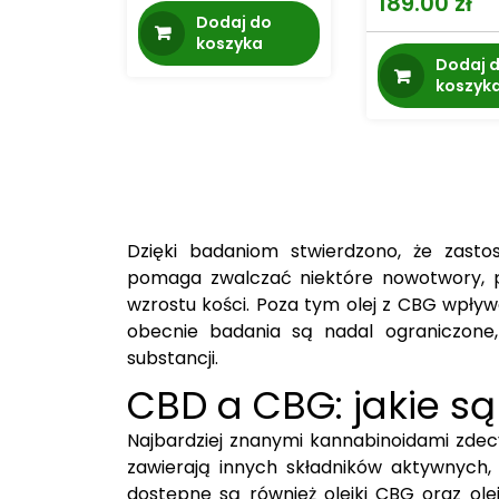
189.00
zł
cena
cena
Dodaj do
wynosiła:
wynosi:
koszyka
Dodaj 
239.99 zł.
179.99 zł.
koszyk
Dzięki badaniom stwierdzono, że zast
pomaga zwalczać niektóre nowotwory, p
wzrostu kości. Poza tym olej z CBG wpł
obecnie badania są nadal ograniczone,
substancji.
CBD a CBG: jakie są
Najbardziej znanymi kannabinoidami zdec
zawierają innych składników aktywnych,
dostępne są również olejki CBG oraz ol