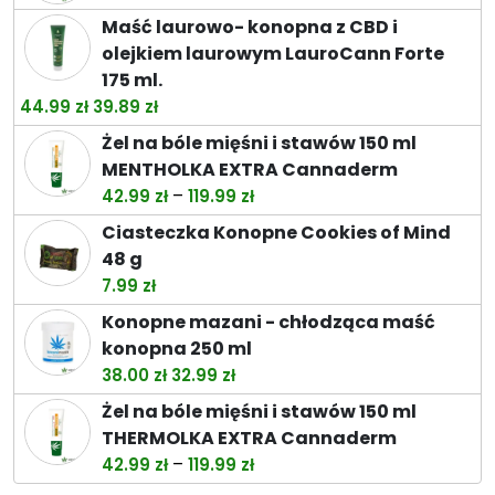
do
Maść laurowo- konopna z CBD i
74.49 zł
olejkiem laurowym LauroCann Forte
175 ml.
Pierwotna
Aktualna
44.99
zł
39.89
zł
cena
cena
Żel na bóle mięśni i stawów 150 ml
wynosiła:
wynosi:
MENTHOLKA EXTRA Cannaderm
44.99 zł.
39.89 zł.
Zakres
–
42.99
zł
119.99
zł
cen:
Ciasteczka Konopne Cookies of Mind
od
48 g
42.99 zł
7.99
zł
do
Konopne mazani - chłodząca maść
119.99 zł
konopna 250 ml
Pierwotna
Aktualna
38.00
zł
32.99
zł
cena
cena
Żel na bóle mięśni i stawów 150 ml
wynosiła:
wynosi:
THERMOLKA EXTRA Cannaderm
38.00 zł.
32.99 zł.
Zakres
–
42.99
zł
119.99
zł
cen: