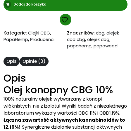
Dodaj do koszyka
CBG
10%
10
ml.
Kategorie:
Olejki CBG
,
Znaczników:
cbg
,
olejek
full
PapaHemp
,
Producenci
cbd cbg
,
olejek cbg
,
spectrum
papahemp
,
papaweed
PapaWeed
Opis
Opinie (0)
Opis
Olej konopny CBG 10%
100% naturalny olejek wytwarzany z konopi
włóknistych, nie z izolatu! Wyniki badań z niezależnego
laboratorium wykazały wartości CBG 11% i CBD1,19%.
Łączna zawartość aktywnych kannabinoidów to
12,19%!
Synergiczne działanie substancji aktywnych