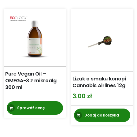
wi
do
wa
74.99 zł
Op
mo
wy
na
st
pr
Pure Vegan Oil –
Lizak o smaku konopi
OMEGA-3 z mikroalg
Cannabis Airlines 12g
300 ml
3.00
zł
Sprawdź cenę
Dodaj do koszyka