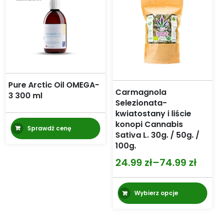
Pure Arctic Oil OMEGA-
Carmagnola
3 300 ml
Selezionata-
kwiatostany i liście
konopi Cannabis
Sprawdź cenę
Sativa L. 30g. / 50g. /
100g.
24.99
zł
–
74.99
zł
Zakres
cen:
Te
Wybierz opcje
od
pr
m
24.99 zł