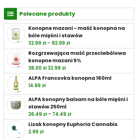
Polecane produkty
Konopne mazani - maść konopna na
bóle mięśni i stawów
Zakres
–
32.99
zł
92.99
zł
cen:
Rozgrzewająca maść przeciwbólowa
od
konopne mazani 5%
32.99 zł
Pierwotna
Aktualna
38.00
zł
32.99
zł
do
cena
cena
ALPA Francovka konopna 160ml
92.99 zł
wynosiła:
wynosi:
14.99
zł
38.00 zł.
32.99 zł.
ALPA konopny balsam na bóle mięśni i
stawów 250ml
Zakres
–
26.49
zł
74.49
zł
cen:
Lizak konopny Euphoria Cannabis
od
2.99
zł
26.49 zł