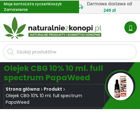
Przejdź
Darmowa dostawa od
Moje konto
Lista życzeń
Koszyk
Zamówienie
do
249 zł
treści
Wyszukiwarka
produktów
Olejek CBG 10% 10 ml. full
spectrum PapaWeed
Strona główna
Produkt
Olejek CBG 10% 10 ml. full spectrum
PapaWeed