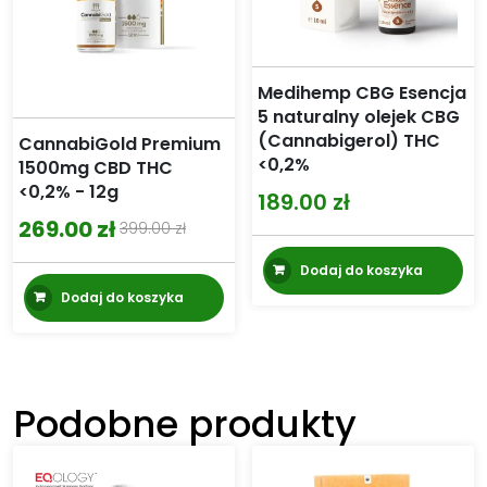
Medihemp CBG Esencja
5 naturalny olejek CBG
(Cannabigerol) THC
CannabiGold Premium
<0,2%
1500mg CBD THC
<0,2% - 12g
189.00
zł
269.00
zł
399.00
zł
Pierwotna
Aktualna
Dodaj do koszyka
cena
cena
Dodaj do koszyka
wynosiła:
wynosi:
399.00 zł.
269.00 zł.
Podobne produkty