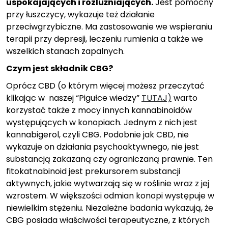
uspokajających i rozluźniających.
Jest pomocny
przy łuszczycy, wykazuje też działanie
przeciwgrzybiczne. Ma zastosowanie we wspieraniu
terapii przy depresji, leczeniu rumienia a także we
wszelkich stanach zapalnych.
Czym jest składnik CBG?
Oprócz CBD (o którym więcej możesz przeczytać
klikając w naszej “Pigułce wiedzy”
TUTAJ)
warto
korzystać także z mocy innych kannabinoidów
występujących w konopiach. Jednym z nich jest
kannabigerol, czyli CBG. Podobnie jak CBD, nie
wykazuje on działania psychoaktywnego, nie jest
substancją zakazaną czy ograniczaną prawnie. Ten
fitokatnabinoid jest prekursorem substancji
aktywnych, jakie wytwarzają się w roślinie wraz z jej
wzrostem. W większości odmian konopi występuje w
niewielkim stężeniu. Niezależne badania wykazują, że
CBG posiada właściwości terapeutyczne, z których