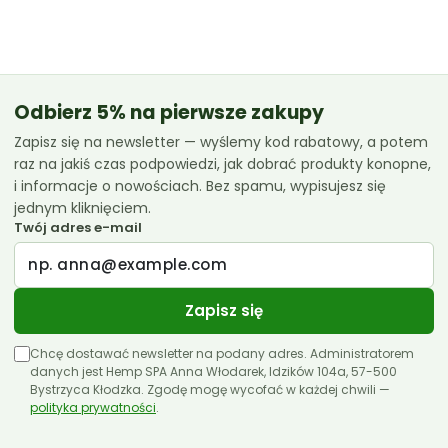
od
42.99 zł
do
119.99 zł
Odbierz 5% na pierwsze zakupy
Zapisz się na newsletter — wyślemy kod rabatowy, a potem
raz na jakiś czas podpowiedzi, jak dobrać produkty konopne,
i informacje o nowościach. Bez spamu, wypisujesz się
jednym kliknięciem.
Twój adres e-mail
Zapisz się
Chcę dostawać newsletter na podany adres. Administratorem
danych jest Hemp SPA Anna Włodarek, Idzików 104a, 57-500
Bystrzyca Kłodzka. Zgodę mogę wycofać w każdej chwili —
polityka prywatności
.