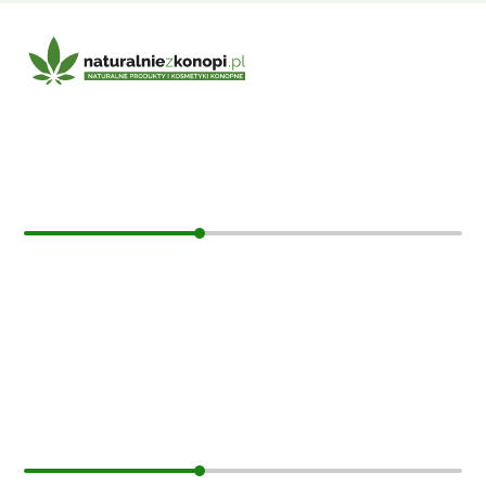
E-mail:
sklep@naturalniezkonopi.pl
Informacje
O nas
Koszt i sposób wysyłki
Czas dostawy
Formy płatności
Moje konto