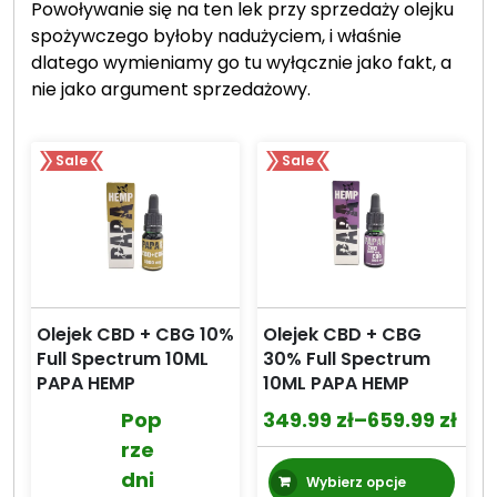
Powoływanie się na ten lek przy sprzedaży olejku
spożywczego byłoby nadużyciem, i właśnie
dlatego wymieniamy go tu wyłącznie jako fakt, a
nie jako argument sprzedażowy.
Sale
Sale
Olejek CBD + CBG 10%
Olejek CBD + CBG
Full Spectrum 10ML
30% Full Spectrum
PAPA HEMP
10ML PAPA HEMP
Pop
349.99
zł
–
659.99
zł
Zakres
rze
cen:
Ten
dni
Wybierz opcje
od
prod