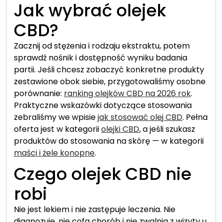
Jak wybrać olejek
CBD?
Zacznij od stężenia i rodzaju ekstraktu, potem
sprawdź nośnik i dostępność wyniku badania
partii. Jeśli chcesz zobaczyć konkretne produkty
zestawione obok siebie, przygotowaliśmy osobne
porównanie:
ranking olejków CBD na 2026 rok
.
Praktyczne wskazówki dotyczące stosowania
zebraliśmy we wpisie
jak stosować olej CBD
. Pełna
oferta jest w kategorii
olejki CBD
, a jeśli szukasz
produktów do stosowania na skórę — w kategorii
maści i żele konopne
.
Czego olejek CBD nie
robi
Nie jest lekiem i nie zastępuje leczenia. Nie
diagnozuje, nie cofa chorób i nie zwalnia z wizyty u