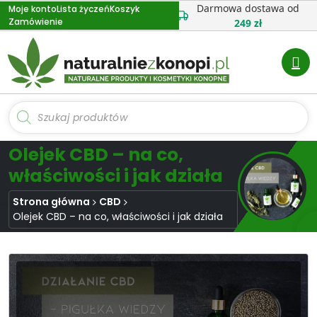
Przejdź
Darmowa dostawa od
Moje konto
Lista życzeń
Koszyk
Zamówienie
do
249 zł
treści
Wyszukiwarka
produktów
Olejek CBD – na co,
właściwości i jak działa
Strona główna
CBD
Olejek CBD – na co, właściwości i jak działa