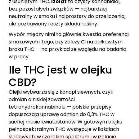
z usuniętym THC.
Izolat
to czysty kannabidiol,
bez pozostałych związków — najbardziej
neutralny w smaku i najprostszy do przeliczenia,
ale pozbawiony reszty składu rośliny.
Wybór między nimi to głównie kwestia preferencji
smakowych i tego, czy zależy Ci na całkowitym
braku THC — na przykład ze względu na badania
w pracy.
Ile THC jest w olejku
CBD?
Olejki wytwarza się z konopi siewnych, czyli
odmian o niskiej zawartości
tetrahydrokannabinolu — polskie przepisy
dopuszczają uprawę odmian do 0,3% THC w
suchej masie kwiatostanów. W gotowym olejku
pełnospektralnym THC występuje w ilościach
śladowych, w szerokim spektrum i w izolacie