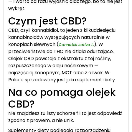
— i warto od razu wyjaśnić dlaczego, bo to nie jest
wykręt.
Czym jest CBD?
CBD, czyli kannabidiol, to jeden z kilkudziesięciu
kannabinoidów występujących naturalnie w
konopiach siewnych (
). W
Cannabis sativa L.
przeciwieństwie do THC nie działa odurzająco.
Olejek CBD powstaje z ekstraktu z tej rośliny,
rozpuszczonego w oleju nośnikowym —
najczęściej konopnym, MCT albo z oliwek. W
Polsce sprzedawany jest jako suplement diety.
Na co pomaga olejek
CBD?
Nie znajdziesz tu listy schorzeń i to jest odpowiedź
zgodna z prawem, a nie unik.
Suplementy diety podlegają rozporządzeniu