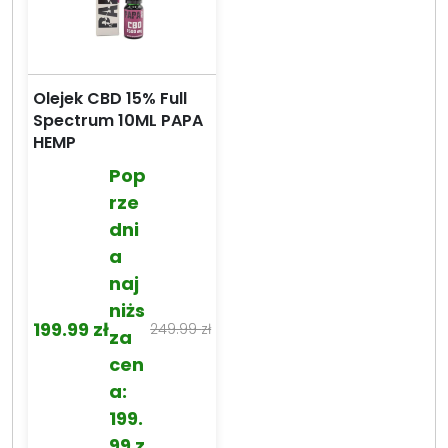
Olejek CBD 15% Full
Spectrum 10ML PAPA
HEMP
Pop
rze
dni
a
naj
niżs
199.99
zł
249.99
zł
za
Pierwotna
Aktualna
cen
cena
cena
a:
wynosiła:
wynosi:
199.
249.99 zł.
199.99 zł.
99
z