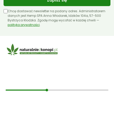
Zapisz się
Olejki CBD 10ml
Chcę dostawać newsletter na podany adres. Administratorem
Olejki CBD 11ml
danych jest Hemp SPA Anna Włodarek, Idzików 104a, 57-500
Bystrzyca Kłodzka. Zgodę mogę wycofać w każdej chwili —
polityka prywatności
Olejki CBD 12ml
.
Olejki CBD 30ml
Papa Hemp
Producenci
Olejki CBD 5%
E-mail:
sklep@naturalniezkonopi.pl
Olejki CBD 10%
Olejki CBD 20%
Informacje
Olejki CBD 30%
O nas
Nasiona CBD
Koszt i sposób wysyłki
Olejki CBG