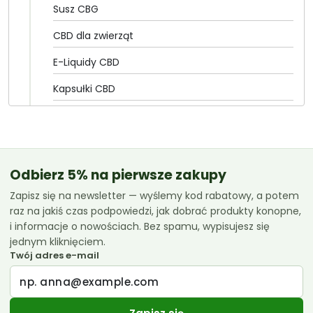
Susz CBG
CBD dla zwierząt
E-Liquidy CBD
Kapsułki CBD
Olejki CBD
CannabiGold
Essenz
Odbierz 5% na pierwsze zakupy
Zapisz się na newsletter — wyślemy kod rabatowy, a potem
Euphoria
raz na jakiś czas podpowiedzi, jak dobrać produkty konopne,
Femicanna
i informacje o nowościach. Bez spamu, wypisujesz się
jednym kliknięciem.
Kombinat Konopny
Twój adres e-mail
Liroyal
Medihemp