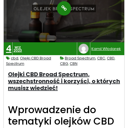
4
wrz
Kamil Włodarek
2023
cbd
,
Olejki CBD Broad
Broad Spectrum
,
CBC
,
CBD
,
Spectrum
CBG
,
CBN
Olejki CBD Broad Spectrum,
wszechstronność i korzyści, o których
musisz wiedzieć!
Wprowadzenie do
tematyki olejków CBD