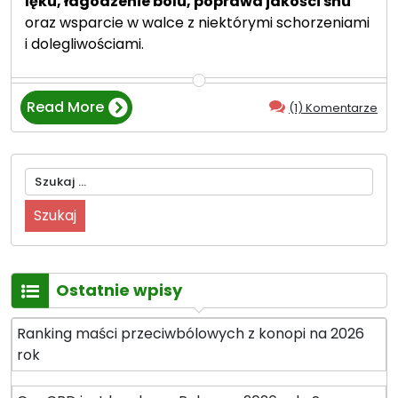
lęku, łagodzenie bólu, poprawa jakości snu
oraz wsparcie w walce z niektórymi schorzeniami
i dolegliwościami.
Read More
(1) Komentarze
“
O
l
Szukaj:
e
j
k
i
C
B
Ostatnie wpisy
D
B
Ranking maści przeciwbólowych z konopi na 2026
r
rok
o
a