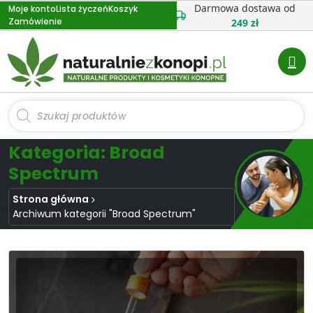
Przejdź
Darmowa dostawa od
Moje konto
Lista życzeń
Koszyk
Zamówienie
do
249 zł
treści
Wyszukiwarka
produktów
Kategoria: Broad
Spectrum
Strona główna
Archiwum kategorii "Broad Spectrum"