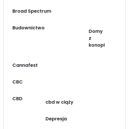
r
o
Broad Spectrum
n
n
Budownictwo
o
Domy
ś
z
ć
konopi
i
k
o
Cannafest
r
z
CBC
y
ś
c
CBD
cbd w ciąży
i
,
o
Depresja
k