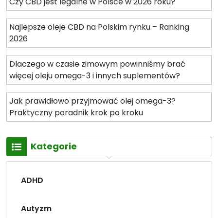
Czy CBD jest legalne w Polsce w 2026 roku?
d
S
Najlepsze oleje CBD na Polskim rynku – Ranking
p
2026
e
c
Dlaczego w czasie zimowym powinniśmy brać
t
więcej oleju omega-3 i innych suplementów?
r
u
Jak prawidłowo przyjmować olej omega-3?
m
Praktyczny poradnik krok po kroku
,
w
s
Kategorie
z
e
c
ADHD
h
s
t
Autyzm