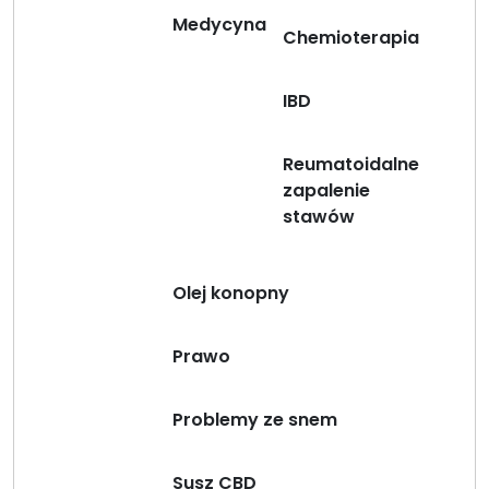
t
Medycyna
Chemioterapia
ó
r
y
IBD
c
h
Reumatoidalne
m
zapalenie
u
stawów
s
i
s
Olej konopny
z
w
i
Prawo
e
d
Problemy ze snem
z
i
Susz CBD
e