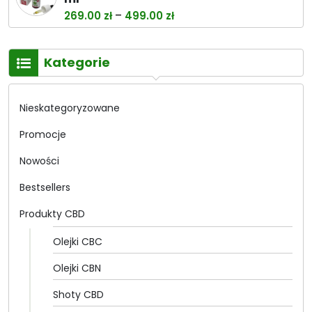
44.99 zł.
39.89 zł.
Zakres
–
269.00
zł
499.00
zł
cen:
od
Kategorie
269.00 zł
do
499.00 zł
Nieskategoryzowane
Promocje
Nowości
Bestsellers
Produkty CBD
Olejki CBC
Olejki CBN
Shoty CBD