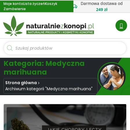
Przejdź
Darmowa dostawa od
Moje konto
Lista życzeń
Koszyk
Zamówienie
do
249 zł
treści
Wyszukiwarka
produktów
Kategoria: Medyczna
marihuana
Strona główna
Archiwum kategorii "Medyczna marihuana"