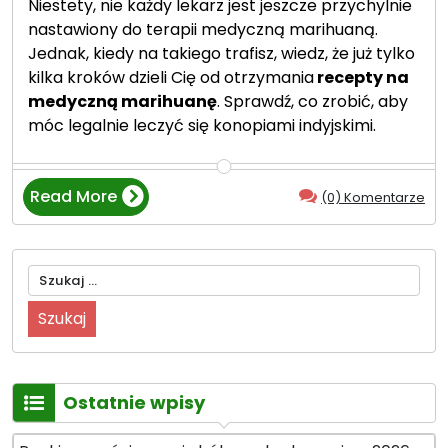
Niestety, nie każdy lekarz jest jeszcze przychylnie
z
n
nastawiony do terapii medyczną marihuaną.
n
o
Jednak, kiedy na takiego trafisz, wiedz, że już tylko
e
i
kilka kroków dzieli Cię od otrzymania
recepty na
?
d
medyczną marihuanę
. Sprawdź, co zrobić, aby
”
y
móc legalnie leczyć się konopiami indyjskimi.
n
i
e
Read More
(0) Komentarze
“Medyczna
s
marihuana
ą
—
l
Szukaj:
5
e
zasad
c
pacjenta”
z
e
n
Ostatnie wpisy
i
e