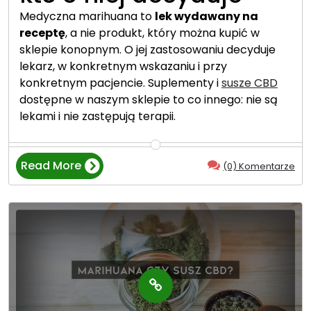
Medyczna marihuana to
lek wydawany na
receptę
, a nie produkt, który można kupić w
sklepie konopnym. O jej zastosowaniu decyduje
lekarz, w konkretnym wskazaniu i przy
konkretnym pacjencie. Suplementy i
susze CBD
dostępne w naszym sklepie to co innego: nie są
lekami i nie zastępują terapii.
Read More
(0) Komentarze
“
M
e
d
y
c
z
n
a