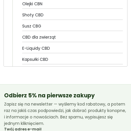
Olejki CBN
Shoty CBD
Susz CBG
CBD dla zwierząt
E-Liquidy CBD
Kapsułki CBD
Olejki CBD
CannabiGold
Essenz
Odbierz 5% na pierwsze zakupy
Zapisz się na newsletter — wyślemy kod rabatowy, a potem
Euphoria
raz na jakiś czas podpowiedzi, jak dobrać produkty konopne,
Femicanna
i informacje o nowościach. Bez spamu, wypisujesz się
jednym kliknięciem.
Kombinat Konopny
Twój adres e-mail