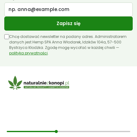
Liroyal
Medihemp
Zapisz się
Olejki CBD 10ml
Chcę dostawać newsletter na podany adres. Administratorem
Olejki CBD 11ml
danych jest Hemp SPA Anna Włodarek, Idzików 104a, 57-500
Bystrzyca Kłodzka. Zgodę mogę wycofać w każdej chwili —
polityka prywatności
Olejki CBD 12ml
.
Olejki CBD 30ml
Papa Hemp
Producenci
Olejki CBD 5%
E-mail:
sklep@naturalniezkonopi.pl
Olejki CBD 10%
Olejki CBD 20%
Informacje
Olejki CBD 30%