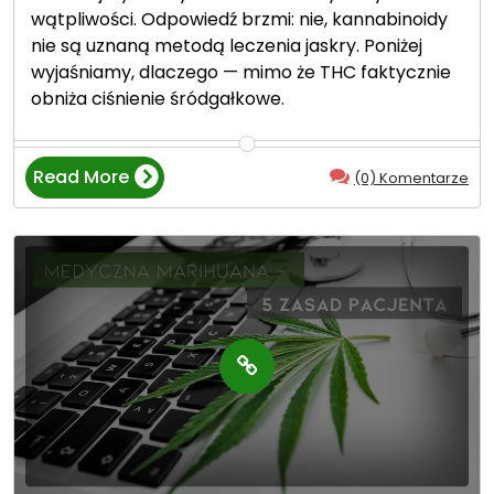
wątpliwości. Odpowiedź brzmi: nie, kannabinoidy
e
nie są uznaną metodą leczenia jaskry. Poniżej
n
wyjaśniamy, dlaczego — mimo że THC faktycznie
i
obniża ciśnienie śródgałkowe.
e
s
u
Read More
s
(0) Komentarze
“
z
J
e
a
m
s
k
k
o
r
n
a
o
a
p
k
i
o
i
n
n
o