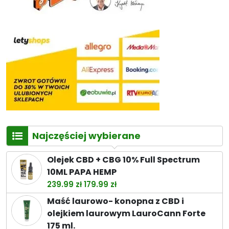
Najczęściej wybierane
Olejek CBD + CBG 10% Full Spectrum
10ML PAPA HEMP
Pierwotna
Aktualna
239.99
zł
179.99
zł
cena
cena
Maść laurowo- konopna z CBD i
wynosiła:
wynosi:
olejkiem laurowym LauroCann Forte
239.99 zł.
179.99 zł.
175 ml.