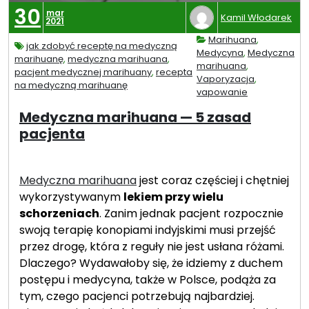
d
p
30
mar
y
Kamil Włodarek
2021
i
j
e
Marihuana
,
jak zdobyć receptę na medyczną
s
Medycyna
,
Medyczna
—
marihuanę
,
medyczna marihuana
,
marihuana
,
k
d
pacjent medycznej marihuany
,
recepta
Vaporyzacja
,
i
na medyczną marihuanę
l
vapowanie
c
a
Medyczna marihuana — 5 zasad
h
c
pacjenta
j
z
e
e
s
g
Medyczna marihuana
jest coraz częściej i chętniej
t
o
wykorzystywanym
lekiem przy wielu
b
k
schorzeniach
. Zanim jednak pacjent rozpocznie
e
a
swoją terapię konopiami indyjskimi musi przejść
z
n
przez drogę, która z reguły nie jest usłana różami.
p
n
Dlaczego? Wydawałoby się, że idziemy z duchem
i
a
postępu i medycyna, także w Polsce, podąża za
e
b
tym, czego pacjenci potrzebują najbardziej.
c
i