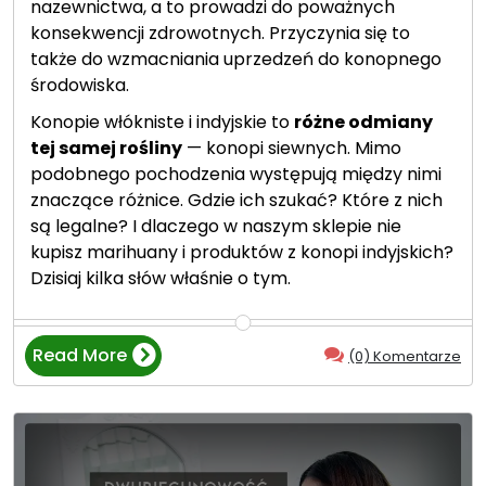
s
nazewnictwa, a to prowadzi do poważnych
k
konsekwencji zdrowotnych. Przyczynia się to
a
także do wzmacniania uprzedzeń do konopnego
z
środowiska.
a
Konopie włókniste i indyjskie to
różne odmiany
n
tej samej rośliny
— konopi siewnych. Mimo
i
podobnego pochodzenia występują między nimi
a
znaczące różnice. Gdzie ich szukać? Które z nich
c
są legalne? I dlaczego w naszym sklepie nie
h
kupisz marihuany i produktów z konopi indyjskich?
j
Dzisiaj kilka słów właśnie o tym.
e
s
t
Read More
(0) Komentarze
s
“
t
M
o
a
s
r
o
i