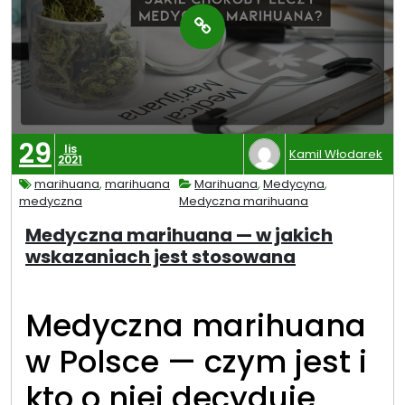
29
lis
Kamil Włodarek
2021
marihuana
,
marihuana
Marihuana
,
Medycyna
,
medyczna
Medyczna marihuana
Medyczna marihuana — w jakich
wskazaniach jest stosowana
Medyczna marihuana
w Polsce — czym jest i
kto o niej decyduje