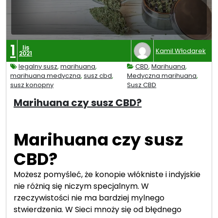
m
a
r
i
1
lis
Kamil Włodarek
2021
h
u
legalny susz
,
marihuana
,
CBD
,
Marihuana
,
marihuana medyczna
,
susz cbd
,
Medyczna marihuana
,
a
susz konopny
Susz CBD
n
Marihuana czy susz CBD?
a
—
w
Marihuana czy susz
j
a
CBD?
k
i
Możesz pomyśleć, że konopie włókniste i indyjskie
c
nie różnią się niczym specjalnym. W
h
rzeczywistości nie ma bardziej mylnego
w
stwierdzenia. W Sieci mnoży się od błędnego