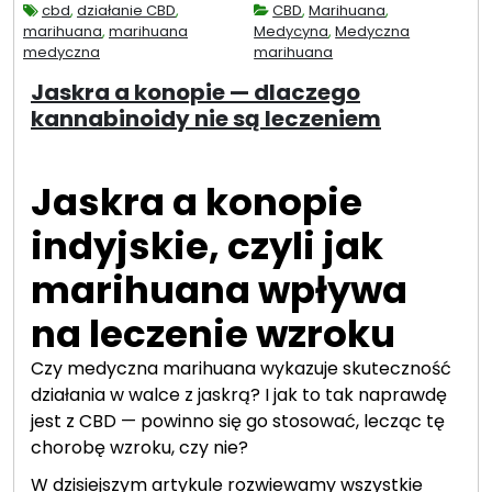
ć
cbd
,
działanie CBD
,
CBD
,
Marihuana
,
marihuana
,
marihuana
Medycyna
,
Medyczna
a
medyczna
marihuana
m
Jaskra a konopie — dlaczego
a
kannabinoidy nie są leczeniem
r
i
h
Jaskra a konopie
u
a
indyjskie, czyli jak
n
a
marihuana wpływa
—
na leczenie wzroku
c
z
Czy medyczna marihuana wykazuje skuteczność
y
działania w walce z jaskrą? I jak to tak naprawdę
l
jest z CBD — powinno się go stosować, lecząc tę
e
chorobę wzroku, czy nie?
c
W dzisiejszym artykule rozwiewamy wszystkie
z