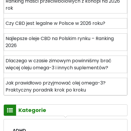
m
Ranking maści przeciwbólowych z konopi na 2026
”
rok
Czy CBD jest legalne w Polsce w 2026 roku?
Najlepsze oleje CBD na Polskim rynku – Ranking
2026
Dlaczego w czasie zimowym powinniśmy brać
więcej oleju omega-3 i innych suplementów?
Jak prawidłowo przyjmować olej omega-3?
Praktyczny poradnik krok po kroku
Kategorie
ADHD