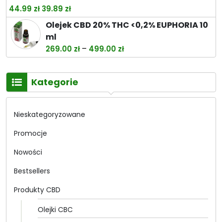
Pierwotna
Aktualna
44.99
zł
39.89
zł
cena
cena
Olejek CBD 20% THC <0,2% EUPHORIA 10
wynosiła:
wynosi:
ml
44.99 zł.
39.89 zł.
Zakres
–
269.00
zł
499.00
zł
cen:
od
Kategorie
269.00 zł
do
499.00 zł
Nieskategoryzowane
Promocje
Nowości
Bestsellers
Produkty CBD
Olejki CBC