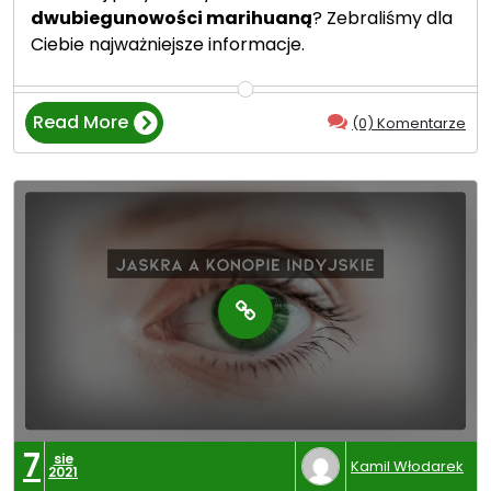
dwubiegunowości marihuaną
? Zebraliśmy dla
Ciebie najważniejsze informacje.
Read More
(0) Komentarze
“
D
w
u
b
i
e
g
u
n
o
w
o
7
sie
Kamil Włodarek
2021
ś