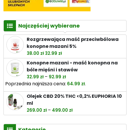
Najczęściej wybierane
Rozgrzewająca maść przeciwbólowa
konopne mazani 5%
Pierwotna
Aktualna
38.00
zł
32.99
zł
cena
cena
Konopne mazani - maść konopna na
wynosiła:
wynosi:
bóle mięśni i stawów
38.00 zł.
32.99 zł.
Zakres
–
32.99
zł
92.99
zł
cen:
Poprzednia najniższa cena:
.
64.99
zł
od
Olejek CBD 20% THC <0,2% EUPHORIA 10
32.99 zł
ml
do
Zakres
–
269.00
zł
499.00
zł
92.99 zł
cen:
od
Kategorie