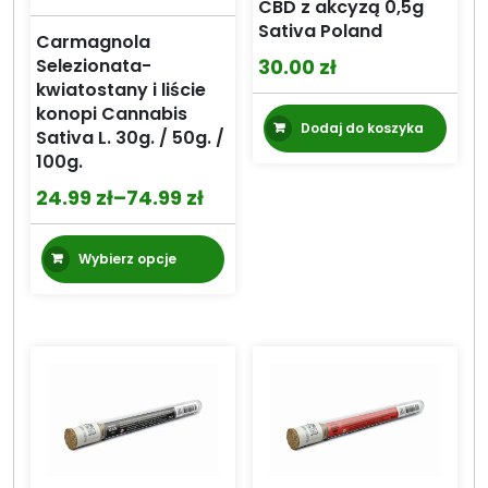
CBD z akcyzą 0,5g
Sativa Poland
Carmagnola
30.00
zł
Selezionata-
kwiatostany i liście
konopi Cannabis
Dodaj do koszyka
Sativa L. 30g. / 50g. /
100g.
24.99
zł
–
74.99
zł
Zakres
cen:
Ten
Wybierz opcje
od
produkt
24.99 zł
ma
wiele
do
wariantów.
74.99 zł
Opcje
można
wybrać
na
stronie