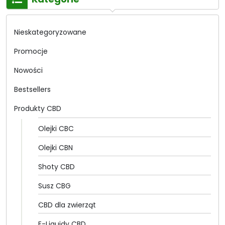
269.00 zł
do
499.00 zł
Nieskategoryzowane
Promocje
Nowości
Bestsellers
Produkty CBD
Olejki CBC
Olejki CBN
Shoty CBD
Susz CBG
CBD dla zwierząt
E-Liquidy CBD