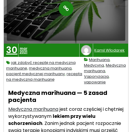
30
mar
Kamil Włodarek
2021
Marihuana
,
jak zdobyć receptę na medyczną
Medycyna
,
Medyczna
marihuanę
,
medyczna marihuana
,
marihuana
,
pacjent medycznej marihuany
,
recepta
Vaporyzacja
,
na medyczną marihuanę
vapowanie
Medyczna marihuana — 5 zasad
pacjenta
Medyczna marihuana
jest coraz częściej i chętniej
wykorzystywanym
lekiem przy wielu
schorzeniach
. Zanim jednak pacjent rozpocznie
swoją terapię konopiami indyjskimi musi przejść