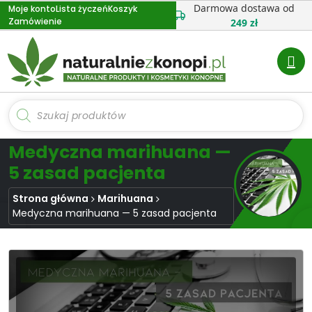
Przejdź
Darmowa dostawa od
Moje konto
Lista życzeń
Koszyk
Zamówienie
do
249 zł
treści
Wyszukiwarka
produktów
Medyczna marihuana —
5 zasad pacjenta
Strona główna
Marihuana
Medyczna marihuana — 5 zasad pacjenta