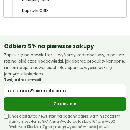
Kapsułki CBD
Olejki CBD
CannabiGold
Essenz
Odbierz 5% na pierwsze zakupy
Zapisz się na newsletter — wyślemy kod rabatowy, a potem
Euphoria
raz na jakiś czas podpowiedzi, jak dobrać produkty konopne,
Femicanna
i informacje o nowościach. Bez spamu, wypisujesz się
jednym kliknięciem.
Kombinat Konopny
Twój adres e-mail
Liroyal
Medihemp
Zapisz się
Olejki CBD 10ml
Chcę dostawać newsletter na podany adres. Administratorem
Olejki CBD 11ml
danych jest Hemp SPA Anna Włodarek, Idzików 104a, 57-500
Bystrzyca Kłodzka. Zgodę mogę wycofać w każdej chwili —