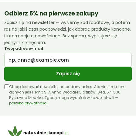
Essenz
Odbierz 5% na pierwsze zakupy
Zapisz się na newsletter — wyślemy kod rabatowy, a potem
Euphoria
raz na jakiś czas podpowiedzi, jak dobrać produkty konopne,
Femicanna
i informacje o nowościach. Bez spamu, wypisujesz się
jednym kliknięciem.
Kombinat Konopny
Twój adres e-mail
Liroyal
Medihemp
Zapisz się
Olejki CBD 10ml
Chcę dostawać newsletter na podany adres. Administratorem
Olejki CBD 11ml
danych jest Hemp SPA Anna Włodarek, Idzików 104a, 57-500
Bystrzyca Kłodzka. Zgodę mogę wycofać w każdej chwili —
polityka prywatności
Olejki CBD 12ml
.
Olejki CBD 30ml
Papa Hemp