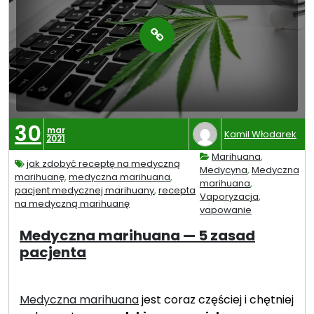
30
mar
Kamil Włodarek
2021
Marihuana
,
jak zdobyć receptę na medyczną
Medycyna
,
Medyczna
marihuanę
,
medyczna marihuana
,
marihuana
,
pacjent medycznej marihuany
,
recepta
Vaporyzacja
,
na medyczną marihuanę
vapowanie
Medyczna marihuana — 5 zasad
pacjenta
Medyczna marihuana
jest coraz częściej i chętniej