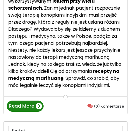
wykorzystywanym
lekiem przy wielu
schorzeniach
. Zanim jednak pacjent rozpocznie
swoją terapię konopiami indyjskimi musi przejść
przez drogę, która z reguły nie jest usłana różami.
Dlaczego? Wydawałoby się, że idziemy z duchem
postępu i medycyna, także w Polsce, podąża za
tym, czego pacjenci potrzebują najbardziej.
Niestety, nie każdy lekarz jest jeszcze przychylnie
nastawiony do terapii medyczną marihuaną.
Jednak, kiedy na takiego trafisz, wiedz, że już tylko
kilka kroków dzieli Cię od otrzymania
recepty na
medyczną marihuanę
. Sprawdź, co zrobić, aby
móc legalnie leczyć się konopiami indyjskimi.
Read More
(0) Komentarze
“Medyczna
marihuana
—
Szukaj:
5