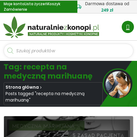
Przejdź
Darmowa dostawa od
Moje konto
Lista życzeń
Koszyk
Zamówienie
do
249 zł
treści
Wyszukiwarka
produktów
Tag: recepta na
medyczną marihuanę
Strona główna
Posts tagged "recepta na medyczną
marihuanę"