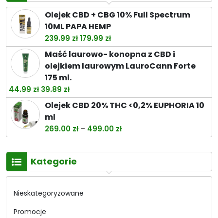
Olejek CBD + CBG 10% Full Spectrum
10ML PAPA HEMP
Pierwotna
Aktualna
239.99
zł
179.99
zł
cena
cena
Maść laurowo- konopna z CBD i
wynosiła:
wynosi:
olejkiem laurowym LauroCann Forte
239.99 zł.
179.99 zł.
175 ml.
Pierwotna
Aktualna
44.99
zł
39.89
zł
cena
cena
Olejek CBD 20% THC <0,2% EUPHORIA 10
wynosiła:
wynosi:
ml
44.99 zł.
39.89 zł.
Zakres
–
269.00
zł
499.00
zł
cen:
od
Kategorie
269.00 zł
do
499.00 zł
Nieskategoryzowane
Promocje