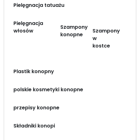
Pielęgnacja tatuażu
Pielęgnacja
Szampony
włosów
Szampony
konopne
w
kostce
Plastik konopny
polskie kosmetyki konopne
przepisy konopne
Składniki konopi