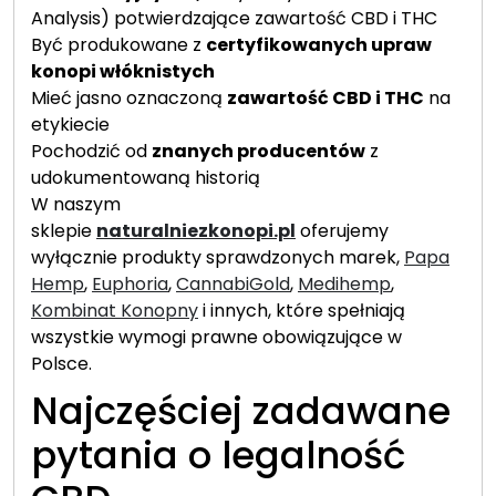
Analysis) potwierdzające zawartość CBD i THC
Być produkowane z
certyfikowanych upraw
konopi włóknistych
Mieć jasno oznaczoną
zawartość CBD i THC
na
etykiecie
Pochodzić od
znanych producentów
z
udokumentowaną historią
W naszym
sklepie
naturalniezkonopi.pl
oferujemy
wyłącznie produkty sprawdzonych marek,
Papa
Hemp
,
Euphoria
,
CannabiGold
,
Medihemp
,
Kombinat Konopny
i innych, które spełniają
wszystkie wymogi prawne obowiązujące w
Polsce.
Najczęściej zadawane
pytania o legalność