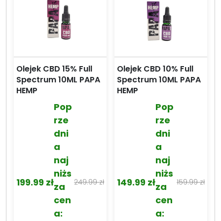
Olejek CBD 15% Full
Olejek CBD 10% Full
Spectrum 10ML PAPA
Spectrum 10ML PAPA
HEMP
HEMP
Pop
Pop
rze
rze
dni
dni
a
a
naj
naj
niżs
niżs
199.99
zł
149.99
zł
249.99
zł
159.99
zł
za
za
Pierwotna
Aktualna
Pierwotna
Aktualna
cen
cen
cena
cena
cena
cena
a:
a:
wynosiła:
wynosi:
wynosiła:
wynosi: