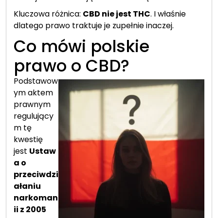
Kluczowa różnica:
CBD nie jest THC
. I właśnie
dlatego prawo traktuje je zupełnie inaczej.
Co mówi polskie
prawo o CBD?
Podstawow
ym aktem
prawnym
regulujący
m tę
kwestię
jest
Ustaw
a o
przeciwdzi
ałaniu
narkoman
ii z 2005