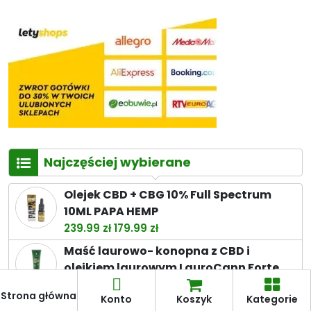
Najczęściej wybierane
Olejek CBD + CBG 10% Full Spectrum
10ML PAPA HEMP
Pierwotna
Aktualna
239.99
zł
179.99
zł
cena
cena
Maść laurowo- konopna z CBD i
wynosiła:
wynosi:
olejkiem laurowym LauroCann Forte
239.99 zł.
179.99 zł.
175 ml.
Strona główna
Konto
Koszyk
Kategorie
Pierwotna
Aktualna
44.99
zł
39.89
zł