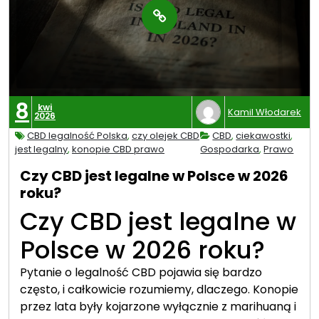
8
kwi
Kamil Włodarek
2026
CBD legalność Polska
,
czy olejek CBD
CBD
,
ciekawostki
,
jest legalny
,
konopie CBD prawo
Gospodarka
,
Prawo
Czy CBD jest legalne w Polsce w 2026
roku?
Czy CBD jest legalne w
Polsce w 2026 roku?
Pytanie o legalność CBD pojawia się bardzo
często, i całkowicie rozumiemy, dlaczego. Konopie
przez lata były kojarzone wyłącznie z marihuaną i