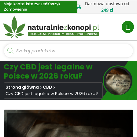
Przejdź
Darmowa dostawa od
Moje konto
Lista życzeń
Koszyk
Zamówienie
do
249 zł
treści
Wyszukiwarka
produktów
Czy CBD jest legalne w
Polsce w 2026 roku?
Strona główna
CBD
Czy CBD jest legalne w Polsce w 2026 roku?