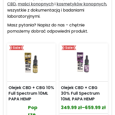
CBD
,
maści konopnych
i
kosmetyków konopnych
,
wszystkie z dokumentacją i badaniami
laboratoryjnymi.
Masz pytania? Napisz do nas – chętnie
pomożemy dobrać odpowiedni produkt.
Sale
Sale
Olejek CBD + CBG 10%
Olejek CBD + CBG
Full Spectrum 10ML
30% Full Spectrum
PAPA HEMP
10ML PAPA HEMP
Pop
349.99
zł
–
659.99
zł
Zakres
rze