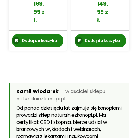
199.
149.
249.99 zł.
199.99 zł.
159.99 zł.
149.99 zł.
99
z
99
z
ł
.
ł
.
Dodaj do koszyka
Dodaj do koszyka
Kamil Włodarek
— właściciel sklepu
naturalniezkonopi.pl
Od ponad dziesięciu lat zajmuje się konopiami,
prowadzi sklep naturalniezkonopi.pl. Ma
certyfikat CBD I stopnia, bierze udział w
branżowych wykładach i webinarach,
rozmawia z lekarzami i naukowcami