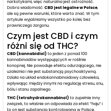
narkotykami, więc naturalna jest ostrożność.
Dobra wiadomość:
CBD jest legalne w Polsce
,
ale są pewne warunki, które warto znać. W tym
artykule wyjaśniamy wszystko po kolei, bez
prawniczego żargonu.
Czym jest CBD i czym
różni się od THC?
CBD (kannabidiol)
to jeden z ponad 100
kannabinoidów występujących w roślinie
konopnej. Nie powoduje efektu odurzającego, nie
uzależnia i nie jest substancją psychoaktywną.
Działa na układ endokannabinoidowy człowieka,
wpływając między innymi na regulację stresu, snu,
bólu i stanu zapalnego.
THC (tetrahydrokannabinol)
to zupełnie inny
związek, to właśnie on odpowiada za efekt “haju” i
to on jest substancją kontrolowaną w Polsce.