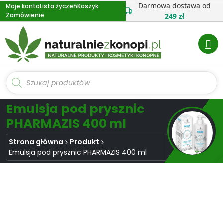
Przejdź
Darmowa dostawa od
Moje konto
Lista życzeń
Koszyk
Zamówienie
do
249 zł
treści
Wyszukiwarka
produktów
Emulsja pod prysznic
PHARMAZIS 400 ml
Strona główna
Produkt
Emulsja pod prysznic PHARMAZIS 400 ml