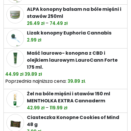
38.00 zł.
32.99 zł.
ALPA konopny balsam na bóle mięśni i
stawów 250ml
Zakres
–
26.49
zł
74.49
zł
cen:
Lizak konopny Euphoria Cannabis
od
2.99
zł
26.49 zł
do
Maść laurowo- konopna z CBD i
74.49 zł
olejkiem laurowym LauroCann Forte
175 ml.
Pierwotna
Aktualna
44.99
zł
39.89
zł
cena
cena
Poprzednia najniższa cena:
.
39.89
zł
wynosiła:
wynosi:
Żel na bóle mięśni i stawów 150 ml
44.99 zł.
39.89 zł.
MENTHOLKA EXTRA Cannaderm
Zakres
–
42.99
zł
119.99
zł
cen:
Ciasteczka Konopne Cookies of Mind
od
48 g
42.99 zł