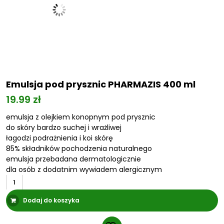
Emulsja pod prysznic PHARMAZIS 400 ml
19.99
zł
emulsja z olejkiem konopnym pod prysznic
do skóry bardzo suchej i wrażliwej
łagodzi podrażnienia i koi skórę
85% składników pochodzenia naturalnego
emulsja przebadana dermatologicznie
dla osób z dodatnim wywiadem alergicznym
ilość
Emulsja
Dodaj do koszyka
pod
prysznic