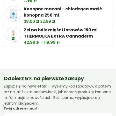
7.99
zł
do
Konopne mazani - chłodząca maść
119.99 zł
konopna 250 ml
Pierwotna
Aktualna
38.00
zł
32.99
zł
cena
cena
Żel na bóle mięśni i stawów 150 ml
wynosiła:
wynosi:
THERMOLKA EXTRA Cannaderm
38.00 zł.
32.99 zł.
Zakres
–
42.99
zł
119.99
zł
cen:
od
42.99 zł
do
119.99 zł
Odbierz 5% na pierwsze zakupy
Zapisz się na newsletter — wyślemy kod rabatowy, a potem
raz na jakiś czas podpowiedzi, jak dobrać produkty konopne,
i informacje o nowościach. Bez spamu, wypisujesz się
jednym kliknięciem.
Twój adres e-mail