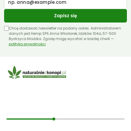
Zapisz się
Chcę dostawać newsletter na podany adres. Administratorem
danych jest Hemp SPA Anna Włodarek, Idzików 104a, 57-500
Bystrzyca Kłodzka. Zgodę mogę wycofać w każdej chwili —
polityka prywatności
.
E-mail:
sklep@naturalniezkonopi.pl
Informacje
O nas