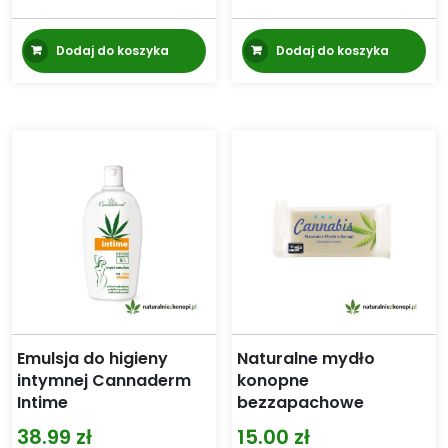
Pierwotna
Aktualna
cena
cena
Dodaj do koszyka
Dodaj do koszyka
wynosiła:
wynosi:
42.00 zł.
37.00 zł.
Emulsja do higieny
Naturalne mydło
intymnej Cannaderm
konopne
Intime
bezzapachowe
38.99
zł
15.00
zł