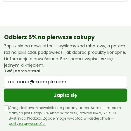
cen:
od
42.99 zł
do
119.99 zł
Odbierz 5% na pierwsze zakupy
Zapisz się na newsletter — wyślemy kod rabatowy, a potem
raz na jakiś czas podpowiedzi, jak dobrać produkty konopne,
i informacje o nowościach. Bez spamu, wypisujesz się
jednym kliknięciem.
Twój adres e-mail
Zapisz się
Chcę dostawać newsletter na podany adres. Administratorem
danych jest Hemp SPA Anna Włodarek, Idzików 104a, 57-500
Bystrzyca Kłodzka. Zgodę mogę wycofać w każdej chwili —
polityka prywatności
.