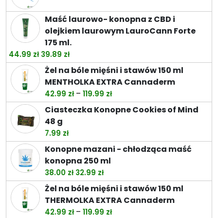
26.49 zł
do
Maść laurowo- konopna z CBD i
74.49 zł
olejkiem laurowym LauroCann Forte
175 ml.
Pierwotna
Aktualna
44.99
zł
39.89
zł
cena
cena
Żel na bóle mięśni i stawów 150 ml
wynosiła:
wynosi:
MENTHOLKA EXTRA Cannaderm
44.99 zł.
39.89 zł.
Zakres
–
42.99
zł
119.99
zł
cen:
Ciasteczka Konopne Cookies of Mind
od
48 g
42.99 zł
7.99
zł
do
Konopne mazani - chłodząca maść
119.99 zł
konopna 250 ml
Pierwotna
Aktualna
38.00
zł
32.99
zł
cena
cena
Żel na bóle mięśni i stawów 150 ml
wynosiła:
wynosi:
THERMOLKA EXTRA Cannaderm
38.00 zł.
32.99 zł.
Zakres
–
42.99
zł
119.99
zł