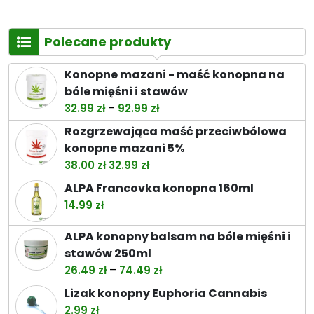
Polecane produkty
Konopne mazani - maść konopna na
bóle mięśni i stawów
Zakres
–
32.99
zł
92.99
zł
cen:
Rozgrzewająca maść przeciwbólowa
od
konopne mazani 5%
32.99 zł
Pierwotna
Aktualna
38.00
zł
32.99
zł
do
cena
cena
ALPA Francovka konopna 160ml
92.99 zł
wynosiła:
wynosi:
14.99
zł
38.00 zł.
32.99 zł.
ALPA konopny balsam na bóle mięśni i
stawów 250ml
Zakres
–
26.49
zł
74.49
zł
cen:
Lizak konopny Euphoria Cannabis
od
2.99
zł