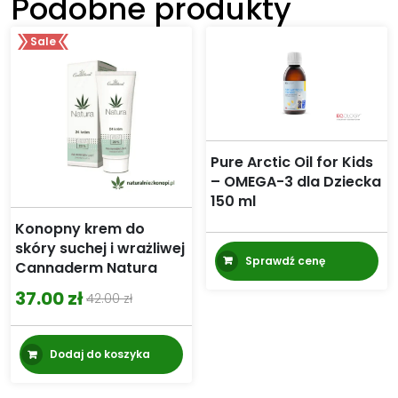
Podobne produkty
Sale
Pure Arctic Oil for Kids
– OMEGA-3 dla Dziecka
150 ml
Konopny krem do
skóry suchej i wrażliwej
Sprawdź cenę
Cannaderm Natura
37.00
zł
42.00
zł
Pierwotna
Aktualna
cena
cena
Dodaj do koszyka
wynosiła:
wynosi:
42.00 zł.
37.00 zł.