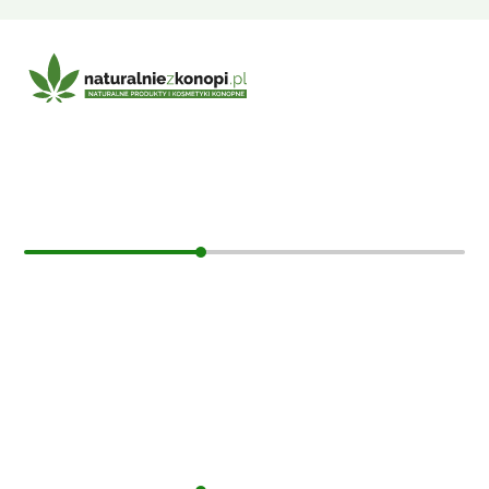
E-mail:
sklep@naturalniezkonopi.pl
Informacje
O nas
Koszt i sposób wysyłki
Czas dostawy
Formy płatności
Moje konto