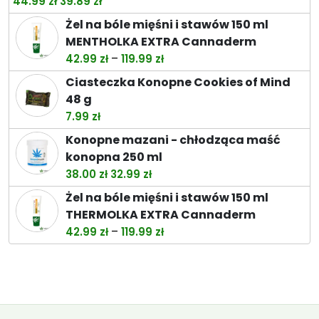
Pierwotna
Aktualna
44.99
zł
39.89
zł
cena
cena
Żel na bóle mięśni i stawów 150 ml
wynosiła:
wynosi:
MENTHOLKA EXTRA Cannaderm
44.99 zł.
39.89 zł.
Zakres
–
42.99
zł
119.99
zł
cen:
Ciasteczka Konopne Cookies of Mind
od
48 g
42.99 zł
7.99
zł
do
Konopne mazani - chłodząca maść
119.99 zł
konopna 250 ml
Pierwotna
Aktualna
38.00
zł
32.99
zł
cena
cena
Żel na bóle mięśni i stawów 150 ml
wynosiła:
wynosi:
THERMOLKA EXTRA Cannaderm
38.00 zł.
32.99 zł.
Zakres
–
42.99
zł
119.99
zł
cen:
od
42.99 zł
do
119.99 zł