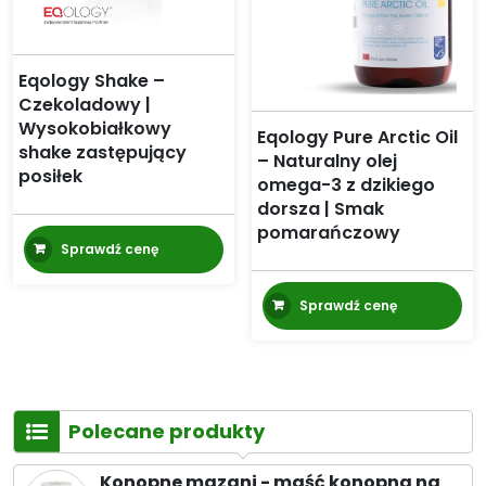
Eqology Shake –
Czekoladowy |
Wysokobiałkowy
Eqology Pure Arctic Oil
shake zastępujący
– Naturalny olej
posiłek
omega-3 z dzikiego
dorsza | Smak
pomarańczowy
Sprawdź cenę
Sprawdź cenę
Polecane produkty
Konopne mazani - maść konopna na