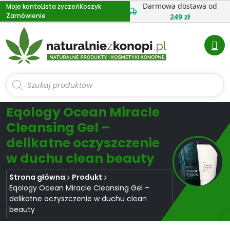
Przejdź
Darmowa dostawa od
Moje konto
Lista życzeń
Koszyk
Zamówienie
do
249 zł
treści
Wyszukiwarka
produktów
Eqology Ocean Miracle
Cleansing Gel –
delikatne oczyszczenie
w duchu clean beauty
Strona główna
Produkt
Eqology Ocean Miracle Cleansing Gel –
delikatne oczyszczenie w duchu clean
beauty