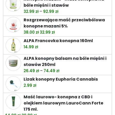
bóle mięśni i stawów
Zakres
–
32.99
zł
92.99
zł
cen:
Rozgrzewająca maść przeciwbólowa
od
konopne mazani 5%
32.99 zł
Pierwotna
Aktualna
38.00
zł
32.99
zł
do
cena
cena
ALPA Francovka konopna 160ml
92.99 zł
wynosiła:
wynosi:
14.99
zł
38.00 zł.
32.99 zł.
ALPA konopny balsam na bóle mięśni i
stawów 250ml
Zakres
–
26.49
zł
74.49
zł
cen:
Lizak konopny Euphoria Cannabis
od
2.99
zł
26.49 zł
do
Maść laurowo- konopna z CBD i
74.49 zł
olejkiem laurowym LauroCann Forte
175 ml.