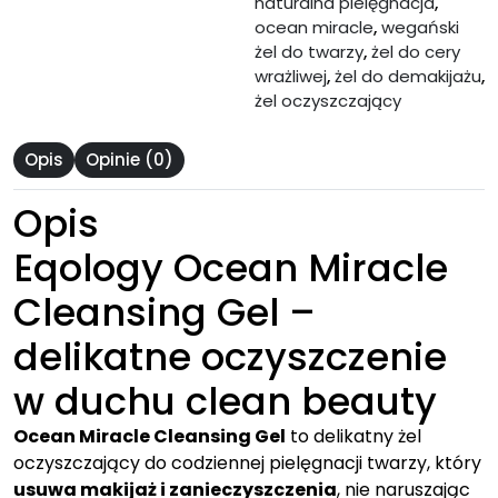
naturalna pielęgnacja
,
ocean miracle
,
wegański
żel do twarzy
,
żel do cery
wrażliwej
,
żel do demakijażu
,
żel oczyszczający
Opis
Opinie (0)
Opis
Eqology Ocean Miracle
Cleansing Gel –
delikatne oczyszczenie
w duchu clean beauty
Ocean Miracle Cleansing Gel
to delikatny żel
oczyszczający do codziennej pielęgnacji twarzy, który
usuwa makijaż i zanieczyszczenia
, nie naruszając