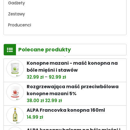
Gadżety
Zestawy
Producenci
Polecane produkty
Konopne mazani - maść konopna na
bóle mięśni i stawów
Zakres
–
32.99
zł
92.99
zł
cen:
Rozgrzewająca maść przeciwbólowa
od
konopne mazani 5%
32.99 zł
Pierwotna
Aktualna
38.00
zł
32.99
zł
do
cena
cena
ALPA Francovka konopna 160ml
92.99 zł
wynosiła:
wynosi:
14.99
zł
38.00 zł.
32.99 zł.