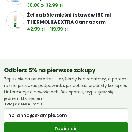
Pierwotna
Aktualna
38.00
zł
32.99
zł
cena
cena
Żel na bóle mięśni i stawów 150 ml
wynosiła:
wynosi:
THERMOLKA EXTRA Cannaderm
38.00 zł.
32.99 zł.
Zakres
–
42.99
zł
119.99
zł
cen:
od
42.99 zł
do
119.99 zł
Odbierz 5% na pierwsze zakupy
Zapisz się na newsletter — wyślemy kod rabatowy, a potem
raz na jakiś czas podpowiedzi, jak dobrać produkty konopne,
i informacje o nowościach. Bez spamu, wypisujesz się
jednym kliknięciem.
Twój adres e-mail
Zapisz się