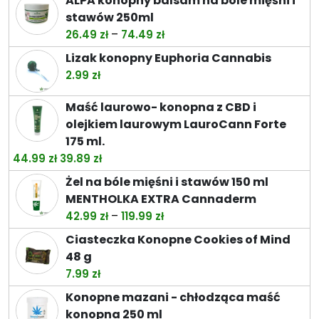
ALPA konopny balsam na bóle mięśni i
stawów 250ml
Zakres
–
26.49
zł
74.49
zł
cen:
Lizak konopny Euphoria Cannabis
od
2.99
zł
26.49 zł
do
Maść laurowo- konopna z CBD i
74.49 zł
olejkiem laurowym LauroCann Forte
175 ml.
Pierwotna
Aktualna
44.99
zł
39.89
zł
cena
cena
Żel na bóle mięśni i stawów 150 ml
wynosiła:
wynosi:
MENTHOLKA EXTRA Cannaderm
44.99 zł.
39.89 zł.
Zakres
–
42.99
zł
119.99
zł
cen:
Ciasteczka Konopne Cookies of Mind
od
48 g
42.99 zł
7.99
zł
do
Konopne mazani - chłodząca maść
119.99 zł
konopna 250 ml