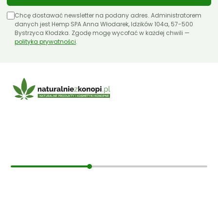
Chcę dostawać newsletter na podany adres. Administratorem
danych jest Hemp SPA Anna Włodarek, Idzików 104a, 57-500
Bystrzyca Kłodzka. Zgodę mogę wycofać w każdej chwili —
polityka prywatności
.
E-mail:
sklep@naturalniezkonopi.pl
Informacje
O nas
Koszt i sposób wysyłki
Czas dostawy