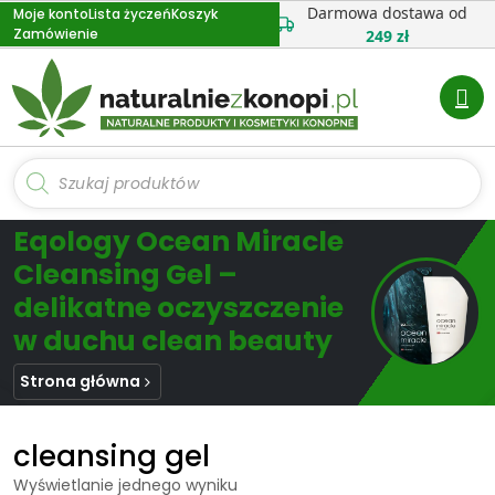
Przejdź
Darmowa dostawa od
Moje konto
Lista życzeń
Koszyk
Zamówienie
do
249 zł
treści
Wyszukiwarka
produktów
Eqology Ocean Miracle
Cleansing Gel –
delikatne oczyszczenie
w duchu clean beauty
Strona główna
cleansing gel
Wyświetlanie jednego wyniku