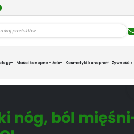
kiwarka
któw
ology
Maści konopne – żele
Kosmetyki konopne
Żywność z
ki nóg, ból mięśni