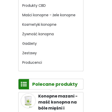
Produkty CBD
Maści konopne - żele konopne
Kosmetyki konopne
Żywność konopna
Gadżety
Zestawy
Producenci
Polecane produkty
Konopne mazani -
maść konopna na
bóle mięśni i