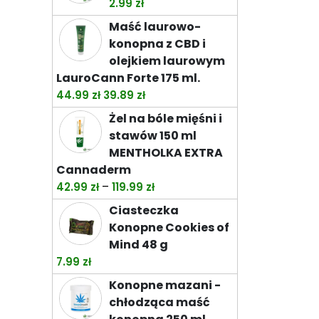
2.99
zł
do
Maść laurowo-
74.49 zł
konopna z CBD i
olejkiem laurowym
LauroCann Forte 175 ml.
Pierwotna
Aktualna
44.99
zł
39.89
zł
cena
cena
Żel na bóle mięśni i
wynosiła:
wynosi:
stawów 150 ml
44.99 zł.
39.89 zł.
MENTHOLKA EXTRA
Cannaderm
Zakres
–
42.99
zł
119.99
zł
cen:
Ciasteczka
od
Konopne Cookies of
42.99 zł
Mind 48 g
do
7.99
zł
119.99 zł
Konopne mazani -
chłodząca maść