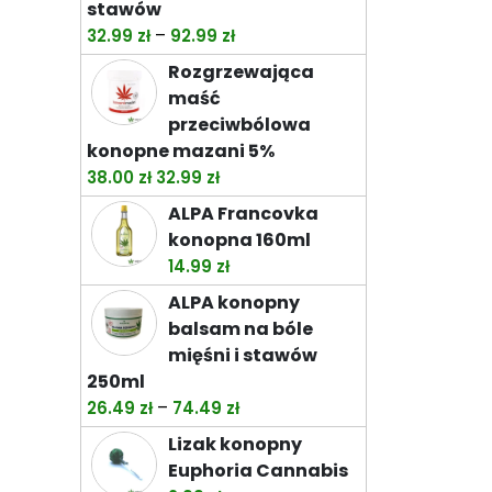
stawów
Zakres
–
32.99
zł
92.99
zł
cen:
Rozgrzewająca
od
maść
32.99 zł
przeciwbólowa
do
konopne mazani 5%
92.99 zł
Pierwotna
Aktualna
38.00
zł
32.99
zł
cena
cena
ALPA Francovka
wynosiła:
wynosi:
konopna 160ml
38.00 zł.
32.99 zł.
14.99
zł
ALPA konopny
balsam na bóle
mięśni i stawów
250ml
Zakres
–
26.49
zł
74.49
zł
cen:
Lizak konopny
od
Euphoria Cannabis
26.49 zł