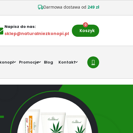
Darmowa dostawa od
249 zł
0
Napisz do nas:
Koszyk
sklep@naturalniezkonopi.pl
 konopi
Promocje
Blog
Kontakt
-