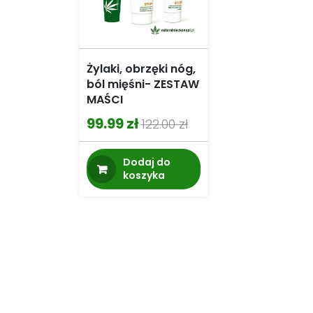
Żylaki, obrzęki nóg,
ból mięśni- ZESTAW
MAŚCI
99.99
zł
122.00
zł
Pierwotna
Aktualna
cena
cena
Dodaj do
wynosiła:
wynosi:
koszyka
122.00 zł.
99.99 zł.