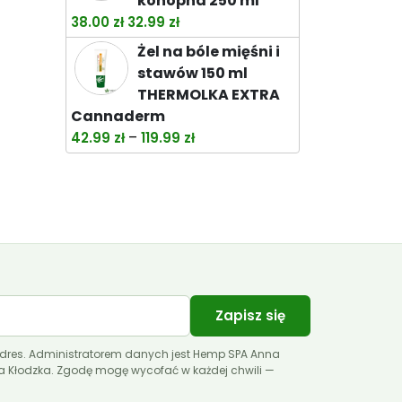
konopna 250 ml
Pierwotna
Aktualna
38.00
zł
32.99
zł
cena
cena
Żel na bóle mięśni i
wynosiła:
wynosi:
stawów 150 ml
38.00 zł.
32.99 zł.
THERMOLKA EXTRA
Cannaderm
Zakres
–
42.99
zł
119.99
zł
cen:
od
42.99 zł
do
119.99 zł
Zapisz się
dres. Administratorem danych jest Hemp SPA Anna
ca Kłodzka. Zgodę mogę wycofać w każdej chwili —