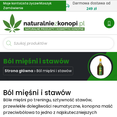
Przejdź
Darmowa dostawa od
Moje konto
Lista życzeń
Koszyk
Zamówienie
do
249 zł
treści
Wyszukiwarka
produktów
Ból mięśni i stawów
Strona główna
Ból mięśni i stawów
Ból mięśni i stawów
Bóle mięśni po treningu, sztywność stawów,
przewlekłe dolegliwości reumatyczne, konopna maść
przeciwbólowa to jedno z najskuteczniejszych