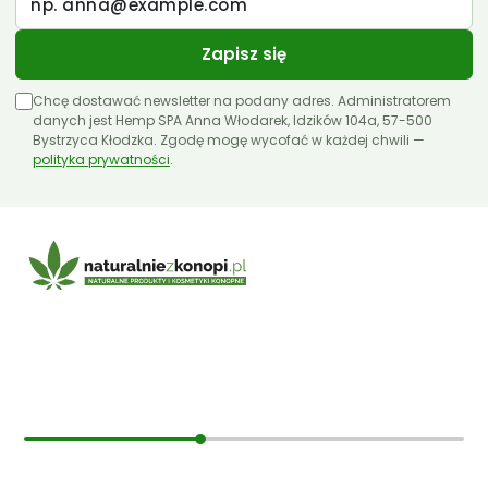
Zapisz się
Chcę dostawać newsletter na podany adres. Administratorem
danych jest Hemp SPA Anna Włodarek, Idzików 104a, 57-500
Bystrzyca Kłodzka. Zgodę mogę wycofać w każdej chwili —
polityka prywatności
.
E-mail:
sklep@naturalniezkonopi.pl
Informacje
O nas