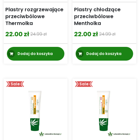
Plastry rozgrzewające
Plastry chłodzące
przeciwbólowe
przeciwbólowe
Thermolka
Mentholka
22.00
zł
22.00
zł
24.99
zł
24.99
zł
Pierwotna
Aktualna
Pierwotna
Aktualna
cena
cena
cena
cena
Dodaj do koszyka
Dodaj do koszyka
wynosiła:
wynosi:
wynosiła:
wynosi:
24.99 zł.
22.00 zł.
24.99 zł.
22.00 zł.
Sale
Sale