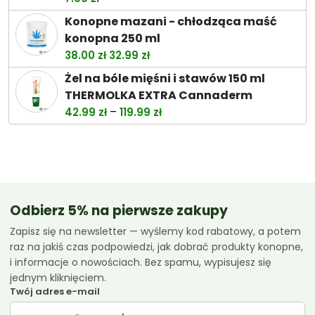
do
Konopne mazani - chłodząca maść
119.99 zł
konopna 250 ml
Pierwotna
Aktualna
38.00
zł
32.99
zł
cena
cena
Żel na bóle mięśni i stawów 150 ml
wynosiła:
wynosi:
THERMOLKA EXTRA Cannaderm
38.00 zł.
32.99 zł.
Zakres
–
42.99
zł
119.99
zł
cen:
od
42.99 zł
do
119.99 zł
Odbierz 5% na pierwsze zakupy
Zapisz się na newsletter — wyślemy kod rabatowy, a potem
raz na jakiś czas podpowiedzi, jak dobrać produkty konopne,
i informacje o nowościach. Bez spamu, wypisujesz się
jednym kliknięciem.
Twój adres e-mail