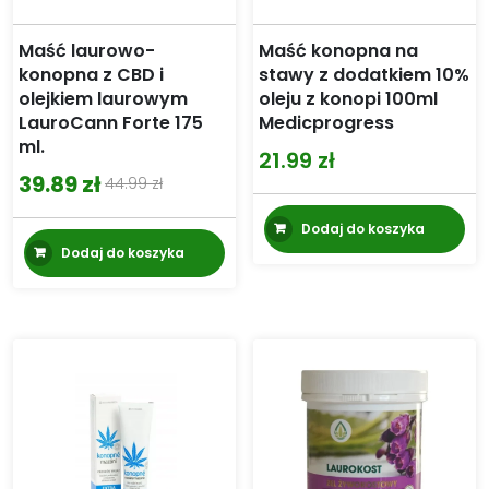
Maść laurowo-
Maść konopna na
konopna z CBD i
stawy z dodatkiem 10%
olejkiem laurowym
oleju z konopi 100ml
LauroCann Forte 175
Medicprogress
ml.
21.99
zł
39.89
zł
44.99
zł
Pierwotna
Aktualna
cena
cena
Dodaj do koszyka
Dodaj do koszyka
wynosiła:
wynosi:
44.99 zł.
39.89 zł.