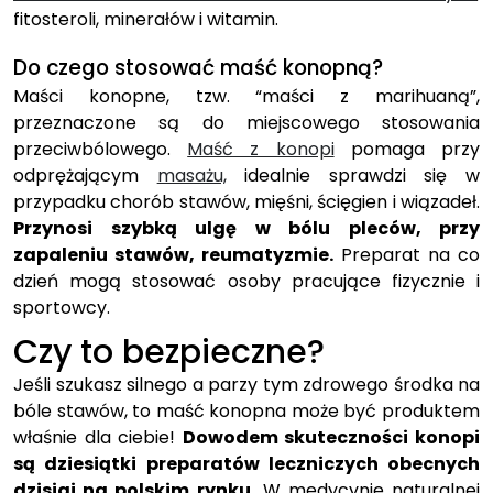
fitosteroli, minerałów i witamin.
Do czego stosować maść konopną?
Maści konopne, tzw. “maści z marihuaną”,
przeznaczone są do miejscowego stosowania
przeciwbólowego.
Maść z konopi
pomaga przy
odprężającym
masażu,
idealnie sprawdzi się w
przypadku chorób stawów, mięśni, ścięgien i wiązadeł.
Przynosi szybką ulgę w bólu pleców, przy
zapaleniu stawów, reumatyzmie.
Preparat na co
dzień mogą stosować osoby pracujące fizycznie i
sportowcy.
Czy to bezpieczne?
Jeśli szukasz silnego a parzy tym zdrowego środka na
bóle stawów, to maść konopna może być produktem
właśnie dla ciebie!
Dowodem skuteczności konopi
są dziesiątki preparatów leczniczych obecnych
dzisiaj na polskim rynku.
W medycynie naturalnej