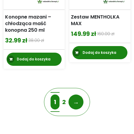
Konopne mazani –
Zestaw MENTHOLKA
chłodząca maść
MAX
konopna 250 ml
149.99
zł
160.00
zł
Pierwotna
Aktualna
32.99
zł
38.00
zł
Pierwotna
Aktualna
cena
cena
cena
cena
Dodaj do koszyka
wynosiła:
wynosi:
Dodaj do koszyka
wynosiła:
wynosi:
160.00 zł.
149.99 zł.
38.00 zł.
32.99 zł.
1
2
→