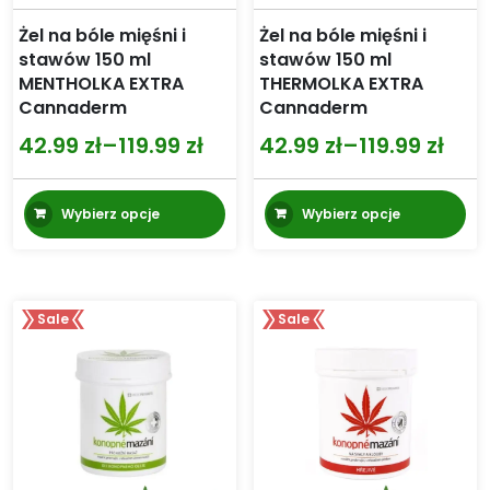
Żel na bóle mięśni i
Żel na bóle mięśni i
stawów 150 ml
stawów 150 ml
MENTHOLKA EXTRA
THERMOLKA EXTRA
Cannaderm
Cannaderm
42.99
zł
–
119.99
zł
42.99
zł
–
119.99
zł
Zakres
Zakres
cen:
cen:
Ten
Te
Wybierz opcje
Wybierz opcje
od
od
produkt
pr
ma
m
42.99 zł
42.99 zł
wiele
wi
do
do
wariantów.
wa
119.99 zł
119.99 zł
Sale
Sale
Opcje
Op
można
mo
wybrać
wy
na
na
stronie
st
produktu
pr