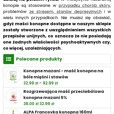
konopie są stosowane w
przypadku chorób skóry
,
problemów
ze stresem, stanów depresyjnych
i w
wielu innych przypadkach. Nie musisz się obawiać,
gdyż maści konopne dostępne w naszym sklepie
zostały stworzone z uwzględnieniem wszystkich
przepisów unijnych, co oznacza że nie posiadają
one żadnych właściwości psychoaktywnych czy,
co więcej, uzależniających.
Polecane produkty
Konopne mazani - maść konopna na
bóle mięśni i stawów
Zakres
–
32.99
zł
92.99
zł
cen:
Rozgrzewająca maść przeciwbólowa
od
konopne mazani 5%
32.99 zł
Pierwotna
Aktualna
38.00
zł
32.99
zł
do
cena
cena
ALPA Francovka konopna 160ml
92.99 zł