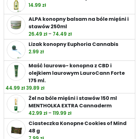
wynosiła:
wynosi:
14.99
zł
38.00 zł.
32.99 zł.
ALPA konopny balsam na bóle mięśni i
stawów 250ml
Zakres
–
26.49
zł
74.49
zł
cen:
Lizak konopny Euphoria Cannabis
od
2.99
zł
26.49 zł
do
Maść laurowo- konopna z CBD i
74.49 zł
olejkiem laurowym LauroCann Forte
175 ml.
Pierwotna
Aktualna
44.99
zł
39.89
zł
cena
cena
Żel na bóle mięśni i stawów 150 ml
wynosiła:
wynosi:
MENTHOLKA EXTRA Cannaderm
44.99 zł.
39.89 zł.
Zakres
–
42.99
zł
119.99
zł
cen:
Ciasteczka Konopne Cookies of Mind
od
48 g
42.99 zł
7.99
zł