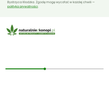
Bystrzyca Kłodzka. Zgodę mogę wycofać w każdej chwili —
polityka prywatności
.
E-mail:
sklep@naturalniezkonopi.pl
Informacje
O nas
Koszt i sposób wysyłki
Czas dostawy
Formy płatności