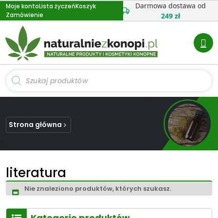
Przejdź
Darmowa dostawa od
Moje konto
Lista życzeń
Koszyk
Zamówienie
do
249 zł
treści
Wyszukiwarka
produktów
Strona główna
literatura
Nie znaleziono produktów, których szukasz.
Kategorie produktów