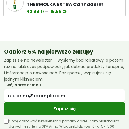
wynosiła:
wynosi:
THERMOLKA EXTRA Cannaderm
38.00 zł.
32.99 zł.
Zakres
–
42.99
zł
119.99
zł
cen:
od
42.99 zł
do
119.99 zł
Odbierz 5% na pierwsze zakupy
Zapisz się na newsletter — wyślemy kod rabatowy, a potem
raz na jakiś czas podpowiedzi, jak dobrać produkty konopne,
i informacje o nowościach. Bez spamu, wypisujesz się
jednym kliknięciem.
Twój adres e-mail
Zapisz się
Chcę dostawać newsletter na podany adres. Administratorem
danych jest Hemp SPA Anna Włodarek, Idzików 104a, 57-500