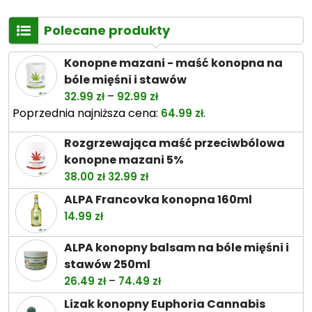
Polecane produkty
Konopne mazani - maść konopna na
bóle mięśni i stawów
Zakres
–
32.99
zł
92.99
zł
cen:
Poprzednia najniższa cena:
.
64.99
zł
od
Rozgrzewająca maść przeciwbólowa
32.99 zł
konopne mazani 5%
do
Pierwotna
Aktualna
38.00
zł
32.99
zł
92.99 zł
cena
cena
ALPA Francovka konopna 160ml
wynosiła:
wynosi:
14.99
zł
38.00 zł.
32.99 zł.
ALPA konopny balsam na bóle mięśni i
stawów 250ml
Zakres
–
26.49
zł
74.49
zł
cen:
Lizak konopny Euphoria Cannabis