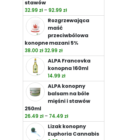
stawów
Zakres
–
32.99
zł
92.99
zł
cen:
Rozgrzewająca
od
maść
32.99 zł
przeciwbólowa
do
konopne mazani 5%
92.99 zł
Pierwotna
Aktualna
38.00
zł
32.99
zł
cena
cena
ALPA Francovka
wynosiła:
wynosi:
konopna 160ml
38.00 zł.
32.99 zł.
14.99
zł
ALPA konopny
balsam na bóle
mięśni i stawów
250ml
Zakres
–
26.49
zł
74.49
zł
cen:
Lizak konopny
od
Euphoria Cannabis
26.49 zł