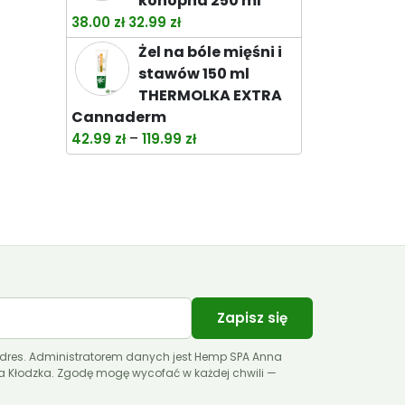
konopna 250 ml
Pierwotna
Aktualna
38.00
zł
32.99
zł
cena
cena
Żel na bóle mięśni i
wynosiła:
wynosi:
stawów 150 ml
38.00 zł.
32.99 zł.
THERMOLKA EXTRA
Cannaderm
Zakres
–
42.99
zł
119.99
zł
cen:
od
42.99 zł
do
119.99 zł
Zapisz się
dres. Administratorem danych jest Hemp SPA Anna
ca Kłodzka. Zgodę mogę wycofać w każdej chwili —