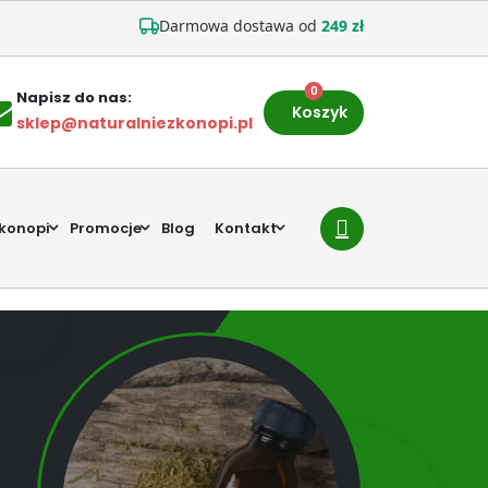
Darmowa dostawa od
249 zł
0
Napisz do nas:
Koszyk
sklep@naturalniezkonopi.pl
 konopi
Promocje
Blog
Kontakt