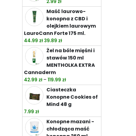
2.99
zł
do
Maść laurowo-
74.49 zł
konopna z CBD i
olejkiem laurowym
LauroCann Forte 175 ml.
Pierwotna
Aktualna
44.99
zł
39.89
zł
cena
cena
Żel na bóle mięśni i
wynosiła:
wynosi:
stawów 150 ml
44.99 zł.
39.89 zł.
MENTHOLKA EXTRA
Cannaderm
Zakres
–
42.99
zł
119.99
zł
cen:
Ciasteczka
od
Konopne Cookies of
42.99 zł
Mind 48 g
do
7.99
zł
119.99 zł
Konopne mazani -
chłodząca maść