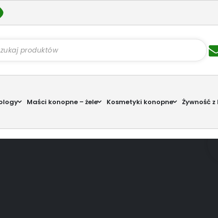
kiwarka
któw
ology
Maści konopne – żele
Kosmetyki konopne
Żywność z