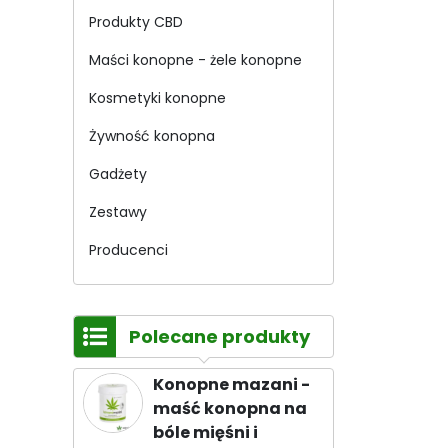
Produkty CBD
Maści konopne - żele konopne
Kosmetyki konopne
Żywność konopna
Gadżety
Zestawy
Producenci
Polecane produkty
Konopne mazani -
maść konopna na
bóle mięśni i