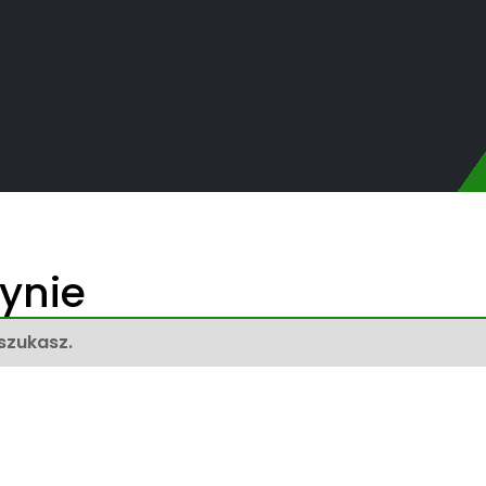
łynie
szukasz.