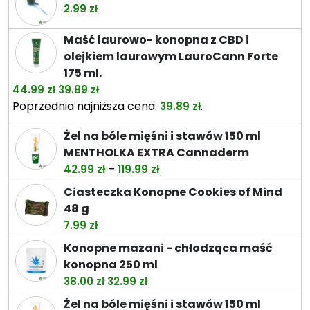
od
2.99
zł
26.49 zł
do
Maść laurowo- konopna z CBD i
74.49 zł
olejkiem laurowym LauroCann Forte
175 ml.
Pierwotna
Aktualna
44.99
zł
39.89
zł
cena
cena
Poprzednia najniższa cena:
.
39.89
zł
wynosiła:
wynosi:
Żel na bóle mięśni i stawów 150 ml
44.99 zł.
39.89 zł.
MENTHOLKA EXTRA Cannaderm
Zakres
–
42.99
zł
119.99
zł
cen:
Ciasteczka Konopne Cookies of Mind
od
48 g
42.99 zł
7.99
zł
do
Konopne mazani - chłodząca maść
119.99 zł
konopna 250 ml
Pierwotna
Aktualna
38.00
zł
32.99
zł
cena
cena
Żel na bóle mięśni i stawów 150 ml