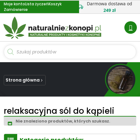
Przejdź
Darmowa dostawa od
Moje konto
Lista życzeń
Koszyk
Zamówienie
do
249 zł
treści
Wyszukiwarka
produktów
Strona główna
relaksacyjna sól do kąpieli
Nie znaleziono produktów, których szukasz.
Kategorie produktów