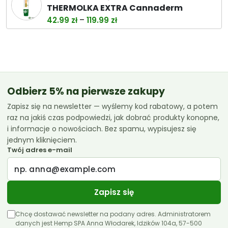
wynosiła:
wynosi:
THERMOLKA EXTRA Cannaderm
38.00 zł.
32.99 zł.
Zakres
–
42.99
zł
119.99
zł
cen:
od
42.99 zł
do
119.99 zł
Odbierz 5% na pierwsze zakupy
Zapisz się na newsletter — wyślemy kod rabatowy, a potem
raz na jakiś czas podpowiedzi, jak dobrać produkty konopne,
i informacje o nowościach. Bez spamu, wypisujesz się
jednym kliknięciem.
Twój adres e-mail
Zapisz się
Chcę dostawać newsletter na podany adres. Administratorem
danych jest Hemp SPA Anna Włodarek, Idzików 104a, 57-500