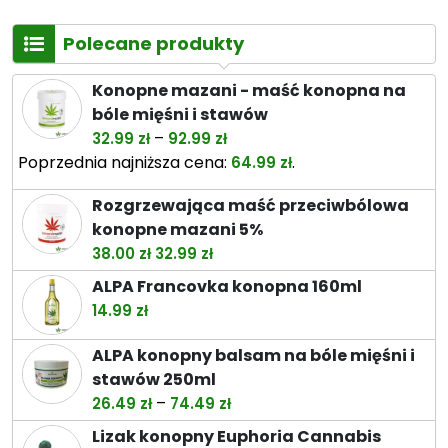
Polecane produkty
Konopne mazani - maść konopna na
bóle mięśni i stawów
Zakres
–
32.99
zł
92.99
zł
cen:
Poprzednia najniższa cena:
.
64.99
zł
od
Rozgrzewająca maść przeciwbólowa
32.99 zł
konopne mazani 5%
do
Pierwotna
Aktualna
38.00
zł
32.99
zł
92.99 zł
cena
cena
ALPA Francovka konopna 160ml
wynosiła:
wynosi:
14.99
zł
38.00 zł.
32.99 zł.
ALPA konopny balsam na bóle mięśni i
stawów 250ml
Zakres
–
26.49
zł
74.49
zł
cen:
Lizak konopny Euphoria Cannabis