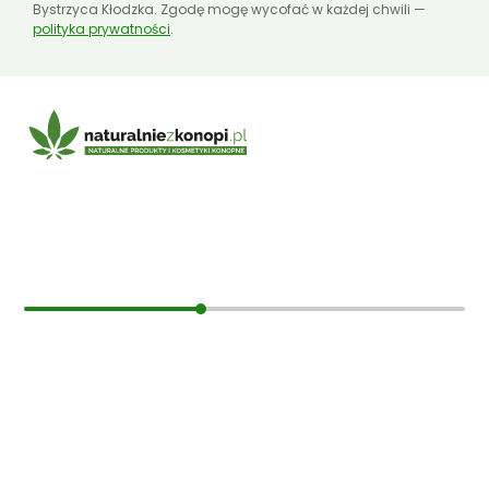
Bystrzyca Kłodzka. Zgodę mogę wycofać w każdej chwili —
polityka prywatności
.
E-mail:
sklep@naturalniezkonopi.pl
Informacje
O nas
Koszt i sposób wysyłki
Czas dostawy
Formy płatności