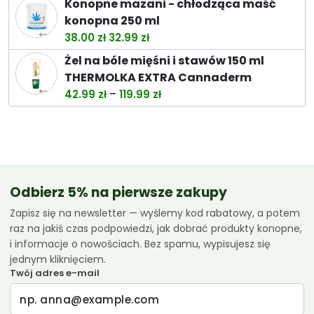
Konopne mazani - chłodząca maść
119.99 zł
konopna 250 ml
Pierwotna
Aktualna
38.00
zł
32.99
zł
cena
cena
Żel na bóle mięśni i stawów 150 ml
wynosiła:
wynosi:
THERMOLKA EXTRA Cannaderm
38.00 zł.
32.99 zł.
Zakres
–
42.99
zł
119.99
zł
cen:
od
42.99 zł
do
119.99 zł
Odbierz 5% na pierwsze zakupy
Zapisz się na newsletter — wyślemy kod rabatowy, a potem
raz na jakiś czas podpowiedzi, jak dobrać produkty konopne,
i informacje o nowościach. Bez spamu, wypisujesz się
jednym kliknięciem.
Twój adres e-mail