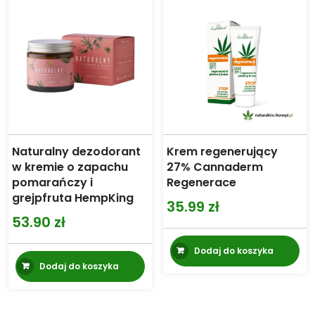
Naturalny dezodorant
Krem regenerujący
w kremie o zapachu
27% Cannaderm
pomarańczy i
Regenerace
grejpfruta HempKing
35.99
zł
53.90
zł
Dodaj do koszyka
Dodaj do koszyka