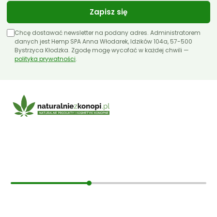
Zapisz się
Chcę dostawać newsletter na podany adres. Administratorem
danych jest Hemp SPA Anna Włodarek, Idzików 104a, 57-500
Bystrzyca Kłodzka. Zgodę mogę wycofać w każdej chwili —
polityka prywatności
.
E-mail:
sklep@naturalniezkonopi.pl
Informacje
O nas
Koszt i sposób wysyłki