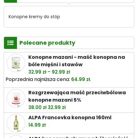
Konopne kremy do stóp
Polecane produkty
Konopne mazani - maść konopna na
bóle mięśni i stawów
Zakres
–
32.99
zł
92.99
zł
cen:
Poprzednia najniższa cena:
.
64.99
zł
od
Rozgrzewająca maść przeciwbólowa
32.99 zł
konopne mazani 5%
do
Pierwotna
Aktualna
38.00
zł
32.99
zł
92.99 zł
cena
cena
ALPA Francovka konopna 160ml
wynosiła:
wynosi:
14.99
zł
38.00 zł.
32.99 zł.