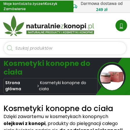
Przejdź
Darmowa dostawa od
Moje konto
Lista życzeń
Koszyk
Zamówienie
do
249 zł
treści
Wyszukiwarka
produktów
Kosmetyki konopne do
ciała
Strona
Kosmetyki konopne do
główna
ciała
Kosmetyki konopne do ciała
Dzięki zawartemu w kosmetykach konopnych
olejkowi z konopi
, produkty do pielęgnacji całego