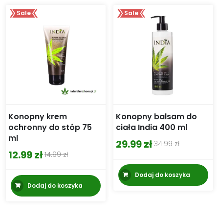
Sale
Sale
Konopny krem
Konopny balsam do
ochronny do stóp 75
ciała India 400 ml
ml
29.99
zł
34.99
zł
Pierwotna
Aktualna
12.99
zł
14.99
zł
Pierwotna
Aktualna
cena
cena
cena
cena
Dodaj do koszyka
wynosiła:
wynosi:
Dodaj do koszyka
wynosiła:
wynosi:
34.99 zł.
29.99 zł.
14.99 zł.
12.99 zł.