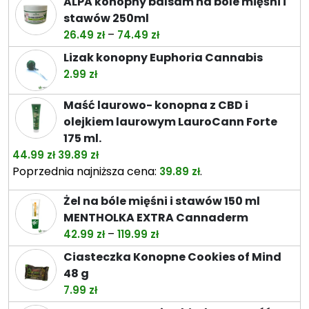
ALPA konopny balsam na bóle mięśni i
stawów 250ml
Zakres
–
26.49
zł
74.49
zł
cen:
Lizak konopny Euphoria Cannabis
od
2.99
zł
26.49 zł
do
Maść laurowo- konopna z CBD i
74.49 zł
olejkiem laurowym LauroCann Forte
175 ml.
Pierwotna
Aktualna
44.99
zł
39.89
zł
cena
cena
Poprzednia najniższa cena:
.
39.89
zł
wynosiła:
wynosi:
Żel na bóle mięśni i stawów 150 ml
44.99 zł.
39.89 zł.
MENTHOLKA EXTRA Cannaderm
Zakres
–
42.99
zł
119.99
zł
cen:
Ciasteczka Konopne Cookies of Mind
od
48 g
42.99 zł
7.99
zł
do