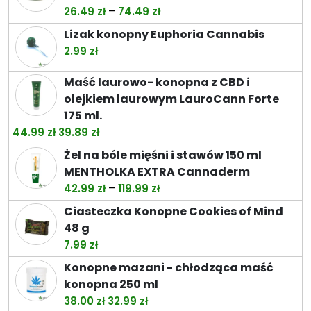
Zakres
–
26.49
zł
74.49
zł
cen:
Lizak konopny Euphoria Cannabis
od
2.99
zł
26.49 zł
do
Maść laurowo- konopna z CBD i
74.49 zł
olejkiem laurowym LauroCann Forte
175 ml.
Pierwotna
Aktualna
44.99
zł
39.89
zł
cena
cena
Żel na bóle mięśni i stawów 150 ml
wynosiła:
wynosi:
MENTHOLKA EXTRA Cannaderm
44.99 zł.
39.89 zł.
Zakres
–
42.99
zł
119.99
zł
cen:
Ciasteczka Konopne Cookies of Mind
od
48 g
42.99 zł
7.99
zł
do
Konopne mazani - chłodząca maść
119.99 zł
konopna 250 ml
Pierwotna
Aktualna
38.00
zł
32.99
zł