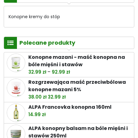
Konopne kremy do stóp
Polecane produkty
Konopne mazani - maść konopna na
bóle mięśni i stawów
Zakres
–
32.99
zł
92.99
zł
cen:
Rozgrzewająca maść przeciwbólowa
od
konopne mazani 5%
32.99 zł
Pierwotna
Aktualna
38.00
zł
32.99
zł
do
cena
cena
ALPA Francovka konopna 160ml
92.99 zł
wynosiła:
wynosi:
14.99
zł
38.00 zł.
32.99 zł.
ALPA konopny balsam na bóle mięśni i
stawów 250ml