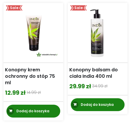
Sale
Sale
Konopny krem
Konopny balsam do
ochronny do stóp 75
ciała India 400 ml
ml
29.99
zł
34.99
zł
Pierwotna
Aktualna
12.99
zł
14.99
zł
Pierwotna
Aktualna
cena
cena
cena
cena
Dodaj do koszyka
wynosiła:
wynosi:
Dodaj do koszyka
wynosiła:
wynosi:
34.99 zł.
29.99 zł.
14.99 zł.
12.99 zł.