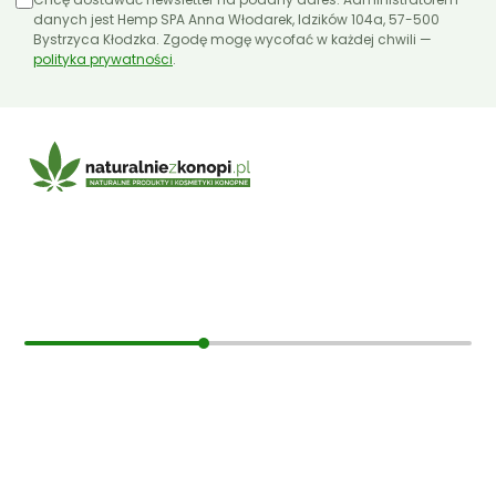
danych jest Hemp SPA Anna Włodarek, Idzików 104a, 57-500
Bystrzyca Kłodzka. Zgodę mogę wycofać w każdej chwili —
polityka prywatności
.
E-mail:
sklep@naturalniezkonopi.pl
Informacje
O nas
Koszt i sposób wysyłki
Czas dostawy
Formy płatności