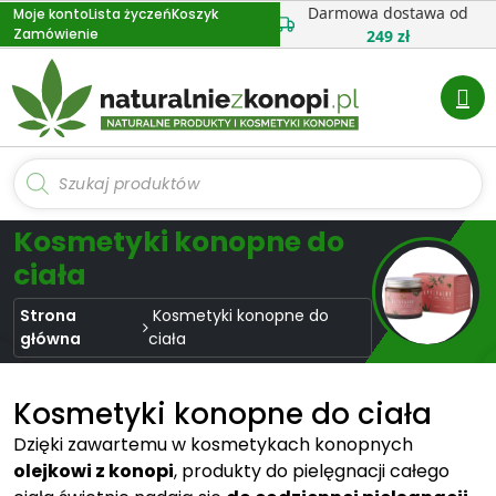
Przejdź
Darmowa dostawa od
Moje konto
Lista życzeń
Koszyk
Zamówienie
do
249 zł
treści
Wyszukiwarka
produktów
Kosmetyki konopne do
ciała
Strona
Kosmetyki konopne do
główna
ciała
Kosmetyki konopne do ciała
Dzięki zawartemu w kosmetykach konopnych
olejkowi z konopi
, produkty do pielęgnacji całego