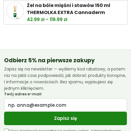
cena
cena
Żel na bóle mięśni i stawów 150 ml
wynosiła:
wynosi:
THERMOLKA EXTRA Cannaderm
38.00 zł.
32.99 zł.
Zakres
–
42.99
zł
119.99
zł
cen:
od
42.99 zł
do
119.99 zł
Odbierz 5% na pierwsze zakupy
Zapisz się na newsletter — wyślemy kod rabatowy, a potem
raz na jakiś czas podpowiedzi, jak dobrać produkty konopne,
i informacje o nowościach. Bez spamu, wypisujesz się
jednym kliknięciem.
Twój adres e-mail
Zapisz się
Chcę dostawać newsletter na podany adres. Administratorem