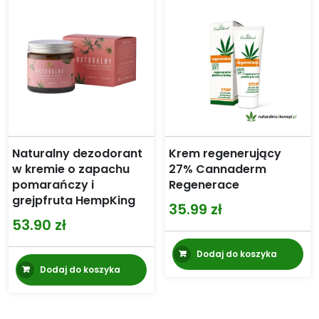
Naturalny dezodorant
Krem regenerujący
w kremie o zapachu
27% Cannaderm
pomarańczy i
Regenerace
grejpfruta HempKing
35.99
zł
53.90
zł
Dodaj do koszyka
Dodaj do koszyka