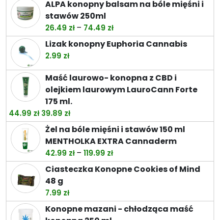
ALPA konopny balsam na bóle mięśni i
stawów 250ml
Zakres
–
26.49
zł
74.49
zł
cen:
Lizak konopny Euphoria Cannabis
od
2.99
zł
26.49 zł
do
Maść laurowo- konopna z CBD i
74.49 zł
olejkiem laurowym LauroCann Forte
175 ml.
Pierwotna
Aktualna
44.99
zł
39.89
zł
cena
cena
Żel na bóle mięśni i stawów 150 ml
wynosiła:
wynosi:
MENTHOLKA EXTRA Cannaderm
44.99 zł.
39.89 zł.
Zakres
–
42.99
zł
119.99
zł
cen:
Ciasteczka Konopne Cookies of Mind
od
48 g
42.99 zł
7.99
zł
do
Konopne mazani - chłodząca maść
119.99 zł