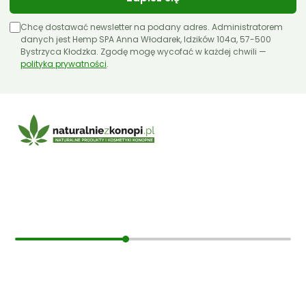
Chcę dostawać newsletter na podany adres. Administratorem
danych jest Hemp SPA Anna Włodarek, Idzików 104a, 57-500
Bystrzyca Kłodzka. Zgodę mogę wycofać w każdej chwili —
polityka prywatności
.
E-mail:
sklep@naturalniezkonopi.pl
Informacje
O nas
Koszt i sposób wysyłki
Czas dostawy