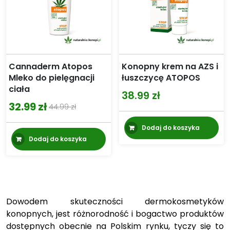
Cannaderm Atopos
Konopny krem na AZS i
Mleko do pielęgnacji
łuszczycę ATOPOS
ciała
38.99
zł
32.99
zł
44.99
zł
Pierwotna
Aktualna
cena
cena
Dodaj do koszyka
Dodaj do koszyka
wynosiła:
wynosi:
44.99 zł.
32.99 zł.
Dowodem skuteczności dermokosmetyków
konopnych, jest różnorodność i bogactwo produktów
dostępnych obecnie na Polskim rynku, tyczy się to