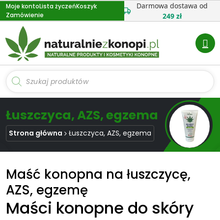
Przejdź
Darmowa dostawa od
Moje konto
Lista życzeń
Koszyk
Zamówienie
do
249 zł
treści
Wyszukiwarka
produktów
Łuszczyca, AZS, egzema
Strona główna
Łuszczyca, AZS, egzema
Maść konopna na łuszczycę,
AZS, egzemę
Maści konopne do skóry