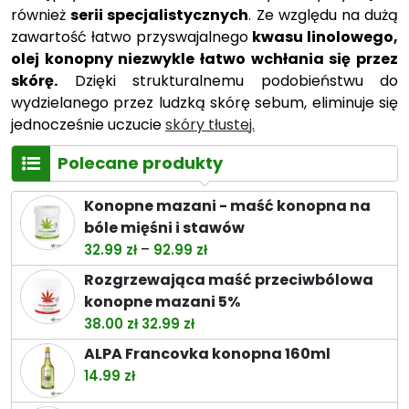
również
serii specjalistycznych
. Ze względu na dużą
zawartość łatwo przyswajalnego
kwasu linolowego,
olej konopny niezwykle łatwo wchłania się przez
skórę.
Dzięki strukturalnemu podobieństwu do
wydzielanego przez ludzką skórę sebum, eliminuje się
jednocześnie uczucie
skóry tłustej.
Polecane produkty
Konopne mazani - maść konopna na
bóle mięśni i stawów
Zakres
–
32.99
zł
92.99
zł
cen:
Rozgrzewająca maść przeciwbólowa
od
konopne mazani 5%
32.99 zł
Pierwotna
Aktualna
38.00
zł
32.99
zł
do
cena
cena
ALPA Francovka konopna 160ml
92.99 zł
wynosiła:
wynosi:
14.99
zł
38.00 zł.
32.99 zł.