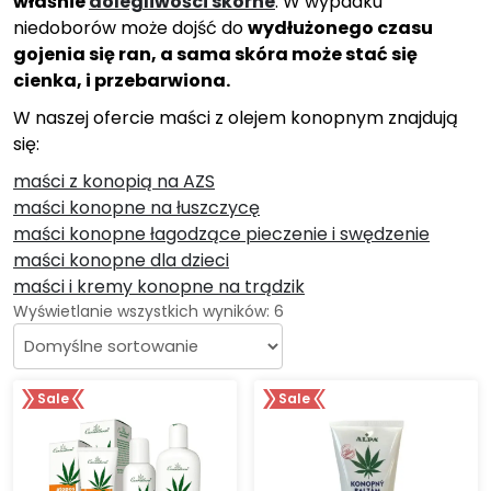
właśnie
dolegliwości skórne
. W wypadku
niedoborów może dojść do
wydłużonego czasu
gojenia się ran, a sama skóra może stać się
cienka, i przebarwiona.
W naszej ofercie maści z olejem konopnym znajdują
się:
maści z konopią na AZS
maści konopne na łuszczycę
maści konopne łagodzące pieczenie i swędzenie
maści konopne dla dzieci
maści i kremy konopne na trądzik
Wyświetlanie wszystkich wyników: 6
Sale
Sale