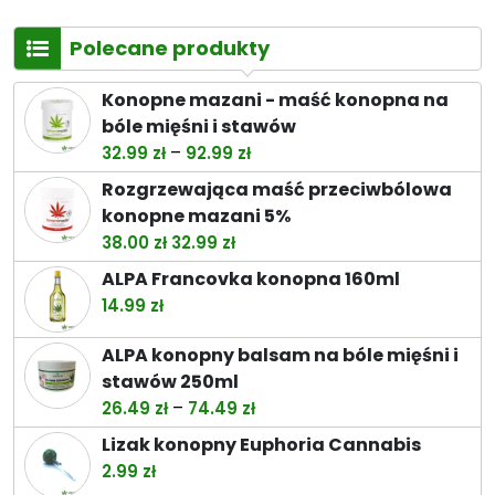
Polecane produkty
Konopne mazani - maść konopna na
bóle mięśni i stawów
Zakres
–
32.99
zł
92.99
zł
cen:
Rozgrzewająca maść przeciwbólowa
od
konopne mazani 5%
32.99 zł
Pierwotna
Aktualna
38.00
zł
32.99
zł
do
cena
cena
ALPA Francovka konopna 160ml
92.99 zł
wynosiła:
wynosi:
14.99
zł
38.00 zł.
32.99 zł.
ALPA konopny balsam na bóle mięśni i
stawów 250ml
Zakres
–
26.49
zł
74.49
zł
cen:
Lizak konopny Euphoria Cannabis
od
2.99
zł
26.49 zł