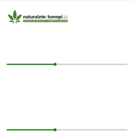
E-mail:
sklep@naturalniezkonopi.pl
Informacje
O nas
Koszt i sposób wysyłki
Czas dostawy
Formy płatności
Moje konto