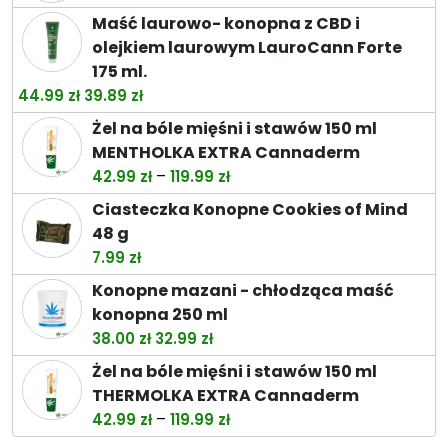
do
Maść laurowo- konopna z CBD i
74.49 zł
olejkiem laurowym LauroCann Forte
175 ml.
Pierwotna
Aktualna
44.99
zł
39.89
zł
cena
cena
Żel na bóle mięśni i stawów 150 ml
wynosiła:
wynosi:
MENTHOLKA EXTRA Cannaderm
44.99 zł.
39.89 zł.
Zakres
–
42.99
zł
119.99
zł
cen:
Ciasteczka Konopne Cookies of Mind
od
48 g
42.99 zł
7.99
zł
do
Konopne mazani - chłodząca maść
119.99 zł
konopna 250 ml
Pierwotna
Aktualna
38.00
zł
32.99
zł
cena
cena
Żel na bóle mięśni i stawów 150 ml
wynosiła:
wynosi:
THERMOLKA EXTRA Cannaderm
38.00 zł.
32.99 zł.
Zakres
–
42.99
zł
119.99
zł
cen: