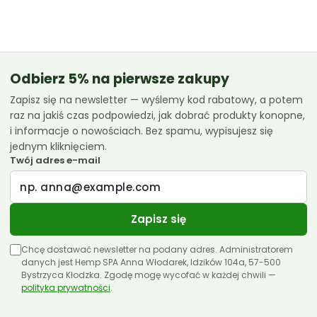
od
42.99 zł
do
119.99 zł
Odbierz 5% na pierwsze zakupy
Zapisz się na newsletter — wyślemy kod rabatowy, a potem
raz na jakiś czas podpowiedzi, jak dobrać produkty konopne,
i informacje o nowościach. Bez spamu, wypisujesz się
jednym kliknięciem.
Twój adres e-mail
Zapisz się
Chcę dostawać newsletter na podany adres. Administratorem
danych jest Hemp SPA Anna Włodarek, Idzików 104a, 57-500
Bystrzyca Kłodzka. Zgodę mogę wycofać w każdej chwili —
polityka prywatności
.