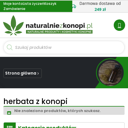
Przejdź
Darmowa dostawa od
Moje konto
Lista życzeń
Koszyk
Zamówienie
do
249 zł
treści
Wyszukiwarka
produktów
Strona główna
herbata z konopi
Nie znaleziono produktów, których szukasz.
Kategorie produktów