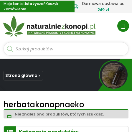
Przejdź
Darmowa dostawa od
Moje konto
Lista życzeń
Koszyk
Zamówienie
do
249 zł
treści
Wyszukiwarka
produktów
Strona główna
herbatakonopnaeko
Nie znaleziono produktów, których szukasz.
Kategorie produktów