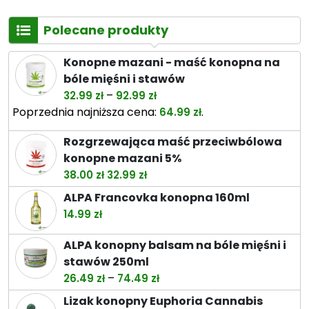
Polecane produkty
Konopne mazani - maść konopna na
bóle mięśni i stawów
Zakres
–
32.99
zł
92.99
zł
cen:
Poprzednia najniższa cena:
.
64.99
zł
od
Rozgrzewająca maść przeciwbólowa
32.99 zł
konopne mazani 5%
do
Pierwotna
Aktualna
38.00
zł
32.99
zł
92.99 zł
cena
cena
ALPA Francovka konopna 160ml
wynosiła:
wynosi:
14.99
zł
38.00 zł.
32.99 zł.
ALPA konopny balsam na bóle mięśni i
stawów 250ml
Zakres
–
26.49
zł
74.49
zł
cen:
Lizak konopny Euphoria Cannabis