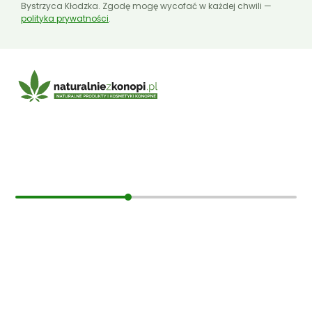
Bystrzyca Kłodzka. Zgodę mogę wycofać w każdej chwili —
polityka prywatności
.
E-mail:
sklep@naturalniezkonopi.pl
Informacje
O nas
Koszt i sposób wysyłki
Czas dostawy
Formy płatności