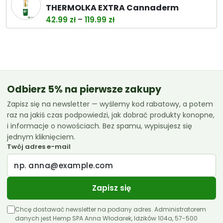
wynosiła:
wynosi:
THERMOLKA EXTRA Cannaderm
38.00 zł.
32.99 zł.
Zakres
–
42.99
zł
119.99
zł
cen:
od
42.99 zł
do
119.99 zł
Odbierz 5% na pierwsze zakupy
Zapisz się na newsletter — wyślemy kod rabatowy, a potem
raz na jakiś czas podpowiedzi, jak dobrać produkty konopne,
i informacje o nowościach. Bez spamu, wypisujesz się
jednym kliknięciem.
Twój adres e-mail
Zapisz się
Chcę dostawać newsletter na podany adres. Administratorem
danych jest Hemp SPA Anna Włodarek, Idzików 104a, 57-500