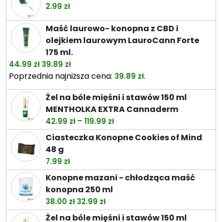
od
2.99
zł
26.49 zł
do
Maść laurowo- konopna z CBD i
74.49 zł
olejkiem laurowym LauroCann Forte
175 ml.
Pierwotna
Aktualna
44.99
zł
39.89
zł
cena
cena
Poprzednia najniższa cena:
.
39.89
zł
wynosiła:
wynosi:
Żel na bóle mięśni i stawów 150 ml
44.99 zł.
39.89 zł.
MENTHOLKA EXTRA Cannaderm
Zakres
–
42.99
zł
119.99
zł
cen:
Ciasteczka Konopne Cookies of Mind
od
48 g
42.99 zł
7.99
zł
do
Konopne mazani - chłodząca maść
119.99 zł
konopna 250 ml
Pierwotna
Aktualna
38.00
zł
32.99
zł
cena
cena
Żel na bóle mięśni i stawów 150 ml